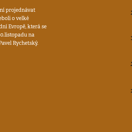
ní projednávat
boli o velké
dní Evropě, která se
20.listopadu na
Pavel Rychetský.