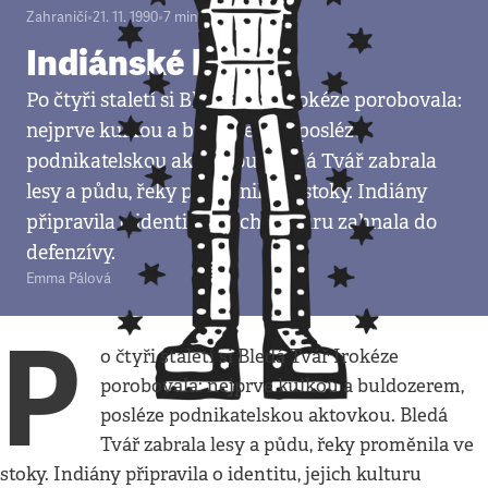
Zahraničí
•
21. 11. 1990
•
7
minut
Indiánské léto
Po čtyři staletí si Bledá Tvář Irokéze porobovala:
nejprve kulkou a buldozerem, posléze
podnikatelskou aktovkou. Bledá Tvář zabrala
lesy a půdu, řeky proměnila ve stoky. Indiány
připravila o identitu, jejich kulturu zahnala do
defenzívy.
Emma Pálová
P
o čtyři staletí si Bledá Tvář Irokéze
porobovala: nejprve kulkou a buldozerem,
posléze podnikatelskou aktovkou. Bledá
Tvář zabrala lesy a půdu, řeky proměnila ve
stoky. Indiány připravila o identitu, jejich kulturu