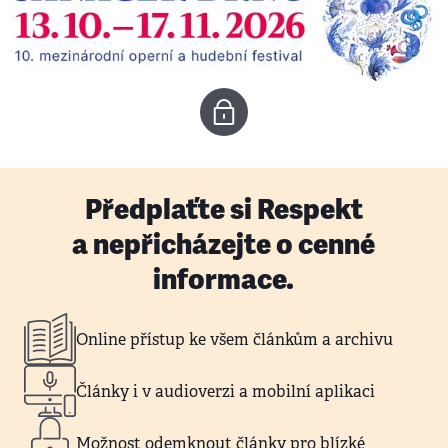
Předplaťte si Respekt
a nepřicházejte o cenné
informace.
Online přístup ke všem článkům a archivu
Články i v audioverzi a mobilní aplikaci
Možnost odemknout články pro blízké