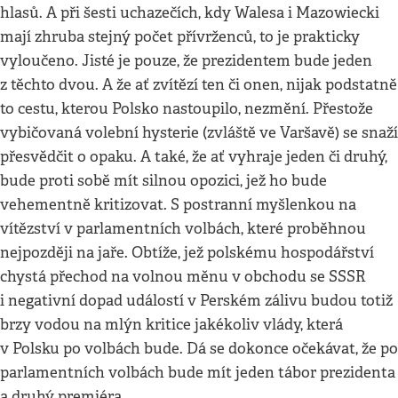
hlasů. A při šesti uchazečích, kdy Walesa i Mazowiecki
mají zhruba stejný počet přívrženců, to je prakticky
vyloučeno. Jisté je pouze, že prezidentem bude jeden
z těchto dvou. A že ať zvítězí ten či onen, nijak podstatně
to cestu, kterou Polsko nastoupilo, nezmění. Přestože
vybičovaná volební hysterie (zvláště ve Varšavě) se snaží
přesvědčit o opaku. A také, že ať vyhraje jeden či druhý,
bude proti sobě mít silnou opozici, jež ho bude
vehementně kritizovat. S postranní myšlenkou na
vítězství v parlamentních volbách, které proběhnou
nejpozději na jaře. Obtíže, jež polskému hospodářství
chystá přechod na volnou měnu v obchodu se SSSR
i negativní dopad událostí v Perském zálivu budou totiž
brzy vodou na mlýn kritice jakékoliv vlády, která
v Polsku po volbách bude. Dá se dokonce očekávat, že po
parlamentních volbách bude mít jeden tábor prezidenta
a druhý premiéra.