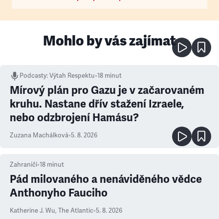
Mohlo by vás zajímat
Podcasty
:
Výtah Respektu
•
18 minut
Mírový plán pro Gazu je v začarovaném
kruhu. Nastane dřív stažení Izraele,
nebo odzbrojení Hamásu?
Zuzana Machálková
•
5. 8. 2026
Zahraničí
•
18
minut
Pád milovaného a nenáviděného vědce
Anthonyho Fauciho
Katherine J. Wu
,
The Atlantic
•
5. 8. 2026