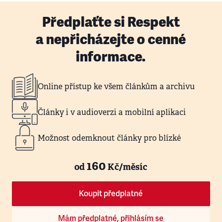
Předplaťte si Respekt
a nepřicházejte o cenné
informace.
Online přístup ke všem článkům a archivu
Články i v audioverzi a mobilní aplikaci
Možnost odemknout články pro blízké
160
od
Kč/měsíc
Koupit předplatné
Mám předplatné, přihlásím se