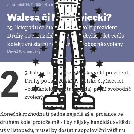
Zahraničí
•
14. 11. 1990
•
9
minut
Walesa či Mazowiecki?
25. listopadu se bude v Polsku volit prezident.
Druhý po Jaruzelském (Polsko čtyřicet let vedla
kolektivní státní rada), první svobodně zvolený.
Dawid Kronenberg
2
5. listopadu se bude v Polsku volit prezident.
Druhý po Jaruzelském (Polsko čtyřicet let
vedla kolektivní státní rada), první svobodně
zvolený.
Konečné rozhodnutí padne nejspíš až 9. prosince ve
druhém kole, protože měl-li by nějaký kandidát zvítězit
už v listopadu, musel by dostat nadpoloviční většinu