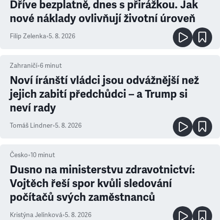
Dříve bezplatně, dnes s přirážkou. Jak
nové náklady ovlivňují životní úroveň
Filip Zelenka
•
5. 8. 2026
Zahraničí
•
6
minut
Noví íránští vládci jsou odvážnější než
jejich zabití předchůdci – a Trump si
neví rady
Tomáš Lindner
•
5. 8. 2026
Česko
•
10
minut
Dusno na ministerstvu zdravotnictví:
Vojtěch řeší spor kvůli sledování
počítačů svých zaměstnanců
Kristýna Jelínková
•
5. 8. 2026