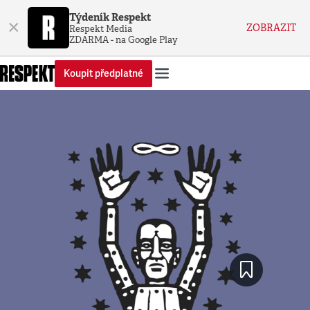
Týdeník Respekt
×
ZOBRAZIT
Respekt Media
ZDARMA - na Google Play
Koupit předplatné