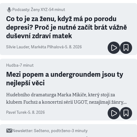
Podcasty
:
Ženy XYZ
•
54 minut
Co to je za ženu, když má po porodu
depresi? Proč je nutné začít brát vážně
duševní zdraví matek
Silvie Lauder
,
Markéta Plíhalová
•
5. 8. 2026
Hudba
•
7
minut
Mezi popem a undergroundem jsou ty
nejlepší věci
Hudebního dramaturga Marka Mikiče, který stojí za
klubem Fuchs2 a koncertní sérií UGOT, nezajímají žánry,
ale atmosféra
Pavel Turek
•
5. 8. 2026
Newsletter
:
Sečteno, podtrženo
•
3
minuty