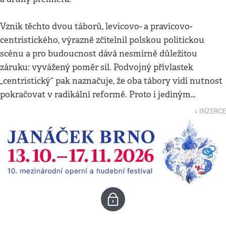
Vznik těchto dvou táborů, levicovo- a pravicovo-
centristického, výrazně zčitelnil polskou politickou
scénu a pro budoucnost dává nesmírně důležitou
záruku: vyvážený poměr sil. Podvojný přívlastek
„centristický“ pak naznačuje, že oba tábory vidí nutnost
pokračovat v radikální reformě. Proto i jediným…
↓ INZERCE