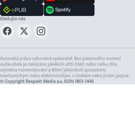
Sledujte nás
Autorská práva vykonává vydavatel. Bez písemného svolení
vydavatele je zakázáno jakékoli užití částí nebo celku díla,
zejména rozmnožování a šíření jakýmkoli způsobem,
mechanickým nebo elektronickým, v českém nebo jiném jazyce.
© Copyright Respekt Media a.s. ISSN 1801-1446