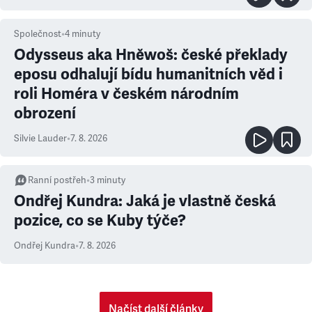
Společnost
•
4
minuty
Odysseus aka Hněwoš: české překlady
eposu odhalují bídu humanitních věd i
roli Homéra v českém národním
obrození
Silvie Lauder
•
7. 8. 2026
Ranní postřeh
•
3
minuty
Ondřej Kundra: Jaká je vlastně česká
pozice, co se Kuby týče?
Ondřej Kundra
•
7. 8. 2026
Načíst další články