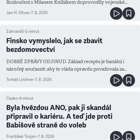
Rozloučení s Milanem Knížákem doprovodily vojenské
salvy i kritika pokrokářů
Jan H. Vitvar
•
7. 8. 2026
Zahraničí
•
5
minut
Finsko vymyslelo, jak se zbavit
bezdomovectví
DOBRÉ ZPRÁVY ODJINUD. Základ receptu je banální i
náročný současně: aby to vláda opravdu považovala za
prioritu
Tomáš Lindner
•
7. 8. 2026
Česko
•
6
minut
Byla hvězdou ANO, pak ji skandál
připravil o kariéru. A teď jde proti
Babišově straně do voleb
František Trojan
•
7. 8. 2026