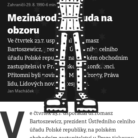
Zahraničí
•
29. 8. 1990
•
6
minut
Mezinárodní ostuda na
obzoru
Ve čtvrtek 23.7. uspořádal dr.Tomasz
Bartoszewicz, prezident Ústředního celního
úřadu Polské republiky, na polském obchodním
zastupitelství v Praze tiskovou konferenci.
Přítomni byli novináři z Mladé fronty, Práva
lidu, Lidových novin a Respektu.
Jan Macháček
V
e čtvrtek 23.7. uspořádal dr.Tomasz
Bartoszewicz, prezident Ústředního celního
úřadu Polské republiky, na polském