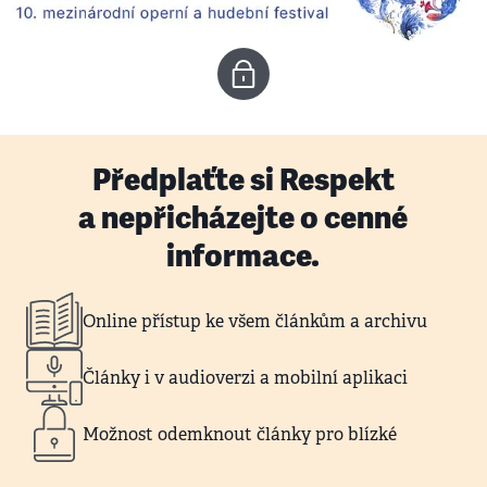
Předplaťte si Respekt
a nepřicházejte o cenné
informace.
Online přístup ke všem článkům a archivu
Články i v audioverzi a mobilní aplikaci
Možnost odemknout články pro blízké