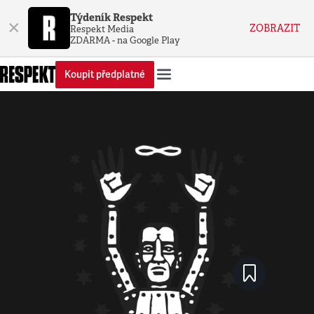
Týdeník Respekt
×
ZOBRAZIT
Respekt Media
ZDARMA - na Google Play
Koupit předplatné