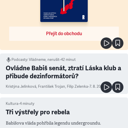
Přejít do obchodu
Podcasty
:
Vládneme, nerušit
•
42 minut
Ovládne Babiš senát, ztratí Láska klub a
přibude dezinformátorů?
Kristýna Jelínková
,
František Trojan
,
Filip Zelenka
•
7. 8. 2026
Kultura
•
4
minuty
Tři výstřely pro rebela
Babišova vláda pohřbila legendu undergroundu.