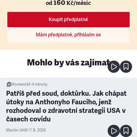
160
od
Kč/měsíc
Koupit předplatné
Mám předplatné, přihlásím se
Mohlo by vás zajímat
Komentář
•
4
minuty
Patříš před soud, doktůrku. Jak chápat
útoky na Anthonyho Fauciho, jenž
rozhodoval o zdravotní strategii USA v
časech covidu
Martin Uhlíř
•
7. 8. 2026