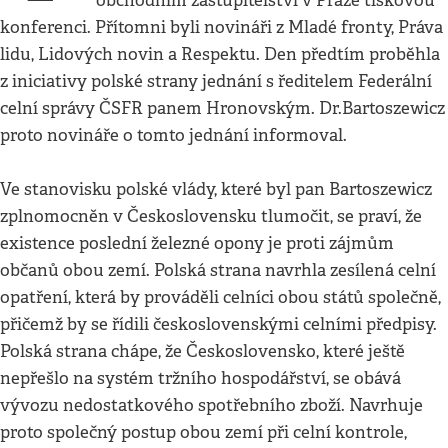
obchodním zastupitelství v Praze tiskovou
konferenci. Přítomni byli novináři z Mladé fronty, Práva
lidu, Lidových novin a Respektu. Den předtím proběhla
z iniciativy polské strany jednání s ředitelem Federální
celní správy ČSFR panem Hronovským. Dr.Bartoszewicz
proto novináře o tomto jednání informoval.
Ve stanovisku polské vlády, které byl pan Bartoszewicz
zplnomocněn v Československu tlumočit, se praví, že
existence poslední železné opony je proti zájmům
občanů obou zemí. Polská strana navrhla zesílená celní
opatření, která by prováděli celníci obou států společně,
přičemž by se řídili československými celními předpisy.
Polská strana chápe, že Československo, které ještě
nepřešlo na systém tržního hospodářství, se obává
vývozu nedostatkového spotřebního zboží. Navrhuje
proto společný postup obou zemí při celní kontrole,