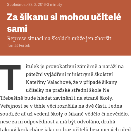
Společnost
•
22. 2. 2016
•
3
minuty
Za šikanu si mohou učitelé
sami
Represe situaci na školách může jen zhoršit
Tomáš Feřtek
T
itulek je provokativní záměrně a naráží na
páteční vyjádření ministryně školství
Kateřiny Valachové, že v případě šikany
učitelky na pražské střední škole Na
Třebešíně bude hledat zavinění i na straně školy.
Veřejnost se v téhle věci rozdělila na dvě části. Jedna
soudí, že ať už vedení školy o šikaně vědělo či nevědělo,
nese za ni odpovědnost a má být odvoláno, druhá
takový krok chápe jako podraz učitelů bezmocných před