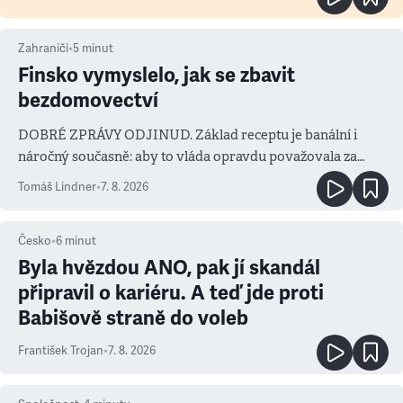
Zahraničí
•
5
minut
Finsko vymyslelo, jak se zbavit
bezdomovectví
DOBRÉ ZPRÁVY ODJINUD. Základ receptu je banální i
náročný současně: aby to vláda opravdu považovala za
prioritu
Tomáš Lindner
•
7. 8. 2026
Česko
•
6
minut
Byla hvězdou ANO, pak jí skandál
připravil o kariéru. A teď jde proti
Babišově straně do voleb
František Trojan
•
7. 8. 2026