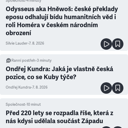
Společnost
•
4
minuty
Odysseus aka Hněwoš: české překlady
eposu odhalují bídu humanitních věd i
roli Homéra v českém národním
obrození
Silvie Lauder
•
7. 8. 2026
Ranní postřeh
•
3
minuty
Ondřej Kundra: Jaká je vlastně česká
pozice, co se Kuby týče?
Ondřej Kundra
•
7. 8. 2026
Společnost
•
10
minut
Před 220 lety se rozpadla říše, která z
nás kdysi udělala součást Západu