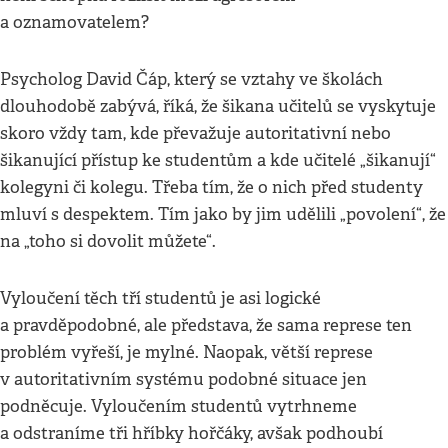
a oznamovatelem?
Psycholog David Čáp, který se vztahy ve školách
dlouhodobě zabývá, říká, že šikana učitelů se vyskytuje
skoro vždy tam, kde převažuje autoritativní nebo
šikanující přístup ke studentům a kde učitelé „šikanují“
kolegyni či kolegu. Třeba tím, že o nich před studenty
mluví s despektem. Tím jako by jim udělili „povolení“, že
na „toho si dovolit můžete“.
Vyloučení těch tří studentů je asi logické
a pravděpodobné, ale představa, že sama represe ten
problém vyřeší, je mylné. Naopak, větší represe
v autoritativním systému podobné situace jen
podněcuje. Vyloučením studentů vytrhneme
a odstraníme tři hříbky hořčáky, avšak podhoubí