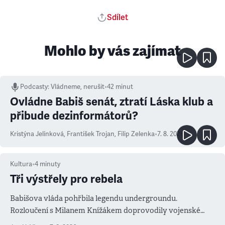
Sdílet
Mohlo by vás zajímat
Podcasty
:
Vládneme, nerušit
•
42 minut
Ovládne Babiš senát, ztratí Láska klub a
přibude dezinformátorů?
Kristýna Jelínková
,
František Trojan
,
Filip Zelenka
•
7. 8. 2026
Kultura
•
4
minuty
Tři výstřely pro rebela
Babišova vláda pohřbila legendu undergroundu.
Rozloučení s Milanem Knížákem doprovodily vojenské
salvy i kritika pokrokářů