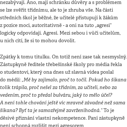
nezabývají. Ano, mají schránku důvěry a s problémem
se lze svěřit třídnímu, ale to je zhruba vše. Na části
středních škol je běžné, že učitelé přistupují k žákům
z pozice moci, autoritativně - a oni na tuto „agresi“
logicky odpovídají. Agresí. Mezi sebou i vůči učitelům,
u nich cítí, že si to mohou dovolit.
Zpátky k tomu titulku. On totiž není zase tak nesmyslný.
Zástupkyně ředitele třebešínské školy pro média řekla
o studentovi, který ona dnes už slavná videa poslal
„
Mě by zajímalo, proč to točil. Pokud ho šikana
do médií:
tolik trápila, proč nešel za třídním, za učiteli, nebo za
vedením, proč to předal bulváru, jaký to mělo účel?
A není tohle chování ještě víc mravně závadné než sama
šikana? Byť ta je samozřejmě zavrženíhodná.“
To je
děsivé přiznání vlastní nekompetence. Paní zástupkyně
není schopná rozlišit mezi agresorem