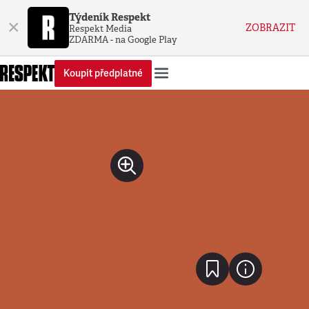
Týdeník Respekt
×
ZOBRAZIT
Respekt Media
ZDARMA - na Google Play
Koupit předplatné