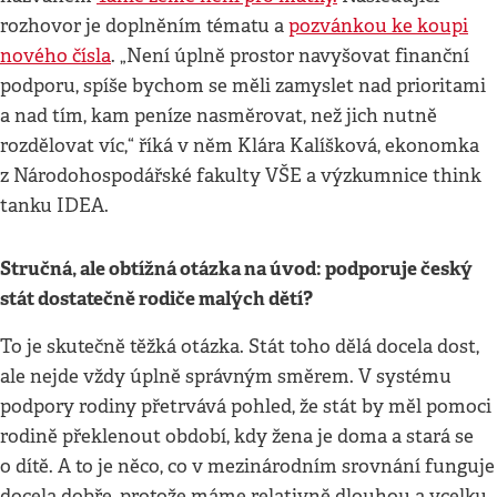
rozhovor je doplněním tématu a
pozvánkou ke koupi
nového čísla
. „Není úplně prostor navyšovat finanční
podporu, spíše bychom se měli zamyslet nad prioritami
a nad tím, kam peníze nasměrovat, než jich nutně
rozdělovat víc,“ říká v něm Klára Kalíšková, ekonomka
z Národohospodářské fakulty VŠE a výzkumnice think
tanku IDEA.
Stručná, ale obtížná otázka na úvod: podporuje český
stát dostatečně rodiče malých dětí?
To je skutečně těžká otázka. Stát toho dělá docela dost,
ale nejde vždy úplně správným směrem. V systému
podpory rodiny přetrvává pohled, že stát by měl pomoci
rodině překlenout období, kdy žena je doma a stará se
o dítě. A to je něco, co v mezinárodním srovnání funguje
docela dobře, protože máme relativně dlouhou a vcelku