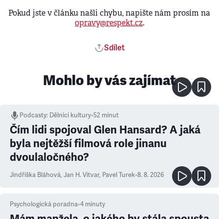
Pokud jste v článku našli chybu, napište nám prosím na
opravy@respekt.cz
.
Sdílet
Mohlo by vás zajímat
Podcasty
:
Dělníci kultury
•
52 minut
Čím lidi spojoval Glen Hansard? A jaká
byla nejtěžší filmová role jinanu
dvoulaločného?
Jindřiška Bláhová
,
Jan H. Vitvar
,
Pavel Turek
•
8. 8. 2026
Psychologická poradna
•
4
minuty
Mám manžela, o jakého by stála spousta