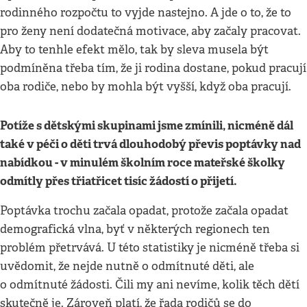
rodinného rozpočtu to vyjde nastejno. A jde o to, že to
pro ženy není dodatečná motivace, aby začaly pracovat.
Aby to tenhle efekt mělo, tak by sleva musela být
podmíněna třeba tím, že ji rodina dostane, pokud pracují
oba rodiče, nebo by mohla být vyšší, když oba pracují.
Potíže s dětskými skupinami jsme zmínili, nicméně dál
také v péči o děti trvá dlouhodobý převis poptávky nad
nabídkou - v minulém školním roce mateřské školky
odmítly přes třiatřicet tisíc žádostí o přijetí.
Poptávka trochu začala opadat, protože začala opadat
demografická vlna, byť v některých regionech ten
problém přetrvává. U této statistiky je nicméně třeba si
uvědomit, že nejde nutně o odmítnuté děti, ale
o odmítnuté žádosti. Čili my ani nevíme, kolik těch dětí
skutečně je. Zároveň platí, že řada rodičů se do