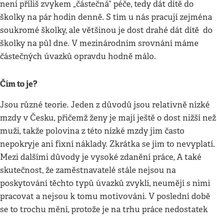
není příliš zvykem „částečná“ péče, tedy dát dítě do
školky na pár hodin denně. S tím u nás pracují zejména
soukromé školky, ale většinou je dost drahé dát dítě do
školky na půl dne. V mezinárodním srovnání máme
částečných úvazků opravdu hodně málo.
Čím to je?
Jsou různé teorie. Jeden z důvodů jsou relativně nízké
mzdy v Česku, přičemž ženy je mají ještě o dost nižší než
muži, takže polovina z této nízké mzdy jim často
nepokryje ani fixní náklady. Zkrátka se jim to nevyplatí.
Mezi dalšími důvody je vysoké zdanění práce, A také
skutečnost, že zaměstnavatelé stále nejsou na
poskytování těchto typů úvazků zvyklí, neumějí s nimi
pracovat a nejsou k tomu motivováni. V poslední době
se to trochu mění, protože je na trhu práce nedostatek