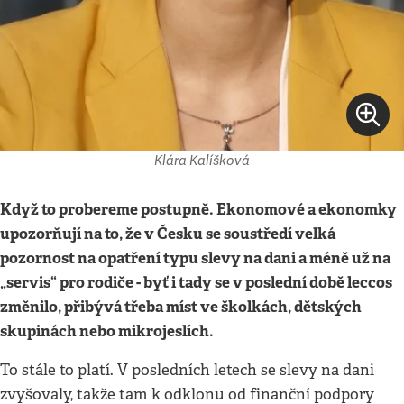
Klára Kalíšková
Když to probereme postupně. Ekonomové a ekonomky
upozorňují na to, že v Česku se soustředí velká
pozornost na opatření typu slevy na dani a méně už na
„servis“ pro rodiče - byť i tady se v poslední době leccos
změnilo, přibývá třeba míst ve školkách, dětských
skupinách nebo mikrojeslích.
To stále to platí. V posledních letech se slevy na dani
zvyšovaly, takže tam k odklonu od finanční podpory