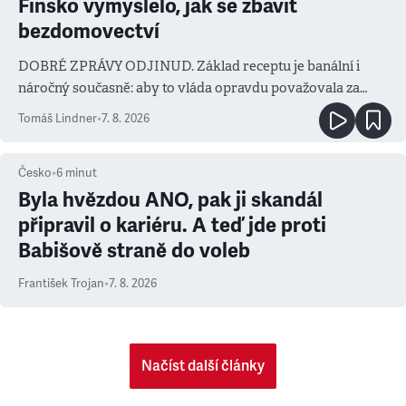
Finsko vymyslelo, jak se zbavit
bezdomovectví
DOBRÉ ZPRÁVY ODJINUD. Základ receptu je banální i
náročný současně: aby to vláda opravdu považovala za
prioritu
Tomáš Lindner
•
7. 8. 2026
Česko
•
6
minut
Byla hvězdou ANO, pak ji skandál
připravil o kariéru. A teď jde proti
Babišově straně do voleb
František Trojan
•
7. 8. 2026
Načíst další články