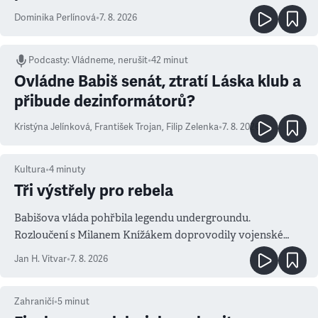
Dominika Perlínová
•
7. 8. 2026
Podcasty
:
Vládneme, nerušit
•
42 minut
Ovládne Babiš senát, ztratí Láska klub a
přibude dezinformátorů?
Kristýna Jelínková
,
František Trojan
,
Filip Zelenka
•
7. 8. 2026
Kultura
•
4
minuty
Tři výstřely pro rebela
Babišova vláda pohřbila legendu undergroundu.
Rozloučení s Milanem Knížákem doprovodily vojenské
salvy i kritika pokrokářů
Jan H. Vitvar
•
7. 8. 2026
Zahraničí
•
5
minut