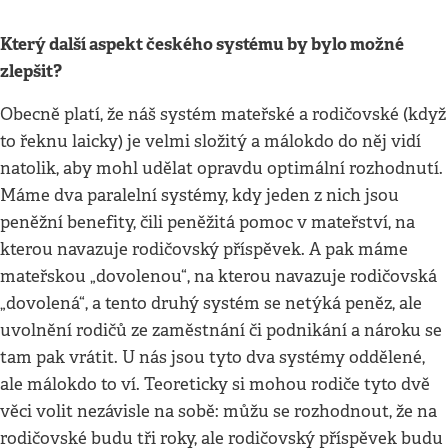
Který další aspekt českého systému by bylo možné
zlepšit?
Obecně platí, že náš systém mateřské a rodičovské (když
to řeknu laicky) je velmi složitý a málokdo do něj vidí
natolik, aby mohl udělat opravdu optimální rozhodnutí.
Máme dva paralelní systémy, kdy jeden z nich jsou
peněžní benefity, čili peněžitá pomoc v mateřství, na
kterou navazuje rodičovský příspěvek. A pak máme
mateřskou „dovolenou“, na kterou navazuje rodičovská
„dovolená“, a tento druhý systém se netýká peněz, ale
uvolnění rodičů ze zaměstnání či podnikání a nároku se
tam pak vrátit. U nás jsou tyto dva systémy oddělené,
ale málokdo to ví. Teoreticky si mohou rodiče tyto dvě
věci volit nezávisle na sobě: můžu se rozhodnout, že na
rodičovské budu tři roky, ale rodičovský příspěvek budu