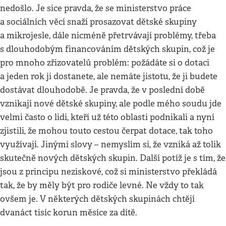
nedošlo. Je sice pravda, že se ministerstvo práce
a sociálních věcí snaží prosazovat dětské skupiny
a mikrojesle, dále nicméně přetrvávají problémy, třeba
s dlouhodobým financováním dětských skupin, což je
pro mnoho zřizovatelů problém: požádáte si o dotaci
a jeden rok ji dostanete, ale nemáte jistotu, že ji budete
dostávat dlouhodobě. Je pravda, že v poslední době
vznikají nové dětské skupiny, ale podle mého soudu jde
velmi často o lidi, kteří už této oblasti podnikali a nyní
zjistili, že mohou touto cestou čerpat dotace, tak toho
využívají. Jinými slovy – nemyslím si, že vzniká až tolik
skutečně nových dětských skupin. Další potíž je s tím, že
jsou z principu neziskové, což si ministerstvo překládá
tak, že by měly být pro rodiče levné. Ne vždy to tak
ovšem je. V některých dětských skupinách chtějí
dvanáct tisíc korun měsíce za dítě.