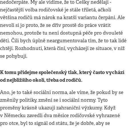
nedočerpáte. My ale vidíme, že to Češky nedělají -
nejčastější volba rodičovské je stále tříletá, ačkoli
většina rodičů má nárok na kratší variantu čerpání. Ale
nevolí si jo proto, že se dřív prostě do práce vrátit
nemohou, protože tu není dostupná péče pro dvouleté
děti. Čili bych úplně neargumentovala tím, že to tak lidé
chtějí. Rozhodnutí, která činí, vycházejí ze situace, v níž
se pohybují.
K tomu přidejme společenský tlak, který často vychází
od nejbližšího okolí, třeba od rodičů.
Ano, je to také sociální norma, ale víme, že pokud by se
změnily politiky, změní se i sociální normy. Tyto
proměny krásně ukazují zahraniční výzkumy. Když
v Německu zavedli dva měsíce rodičovské vyhrazené
pro otce, byl to signál od státu, že je dobře, aby se