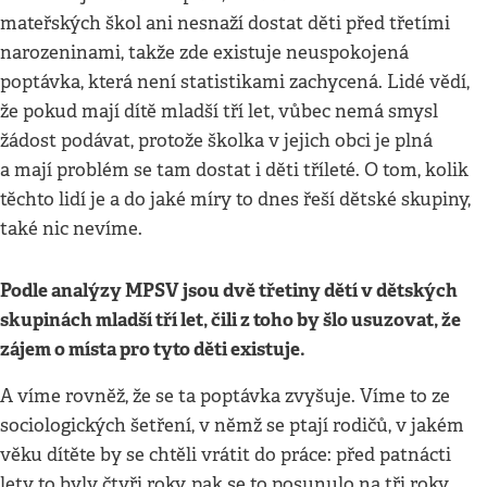
mateřských škol ani nesnaží dostat děti před třetími
narozeninami, takže zde existuje neuspokojená
poptávka, která není statistikami zachycená. Lidé vědí,
že pokud mají dítě mladší tří let, vůbec nemá smysl
žádost podávat, protože školka v jejich obci je plná
a mají problém se tam dostat i děti tříleté. O tom, kolik
těchto lidí je a do jaké míry to dnes řeší dětské skupiny,
také nic nevíme.
Podle analýzy MPSV jsou dvě třetiny dětí v dětských
skupinách mladší tří let, čili z toho by šlo usuzovat, že
zájem o místa pro tyto děti existuje.
A víme rovněž, že se ta poptávka zvyšuje. Víme to ze
sociologických šetření, v němž se ptají rodičů, v jakém
věku dítěte by se chtěli vrátit do práce: před patnácti
lety to byly čtyři roky, pak se to posunulo na tři roky,