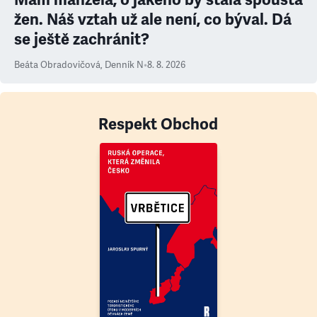
žen. Náš vztah už ale není, co býval. Dá
se ještě zachránit?
Beáta Obradovičová
,
Denník N
•
8. 8. 2026
Respekt Obchod