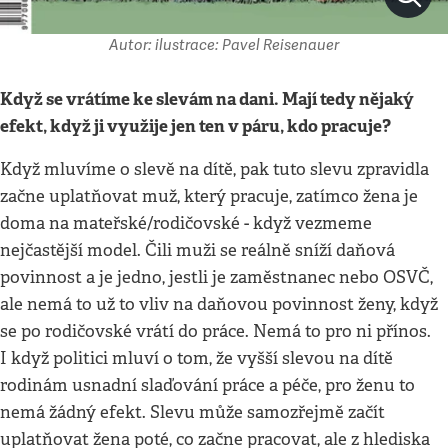
Autor: ilustrace: Pavel Reisenauer
Když se vrátíme ke slevám na dani. Mají tedy nějaký
efekt, když ji využije jen ten v páru, kdo pracuje?
Když mluvíme o slevě na dítě, pak tuto slevu zpravidla
začne uplatňovat muž, který pracuje, zatímco žena je
doma na mateřské/rodičovské - když vezmeme
nejčastější model. Čili muži se reálně sníží daňová
povinnost a je jedno, jestli je zaměstnanec nebo OSVČ,
ale nemá to už to vliv na daňovou povinnost ženy, když
se po rodičovské vrátí do práce. Nemá to pro ni přínos.
I když politici mluví o tom, že vyšší slevou na dítě
rodinám usnadní slaďování práce a péče, pro ženu to
nemá žádný efekt. Slevu může samozřejmě začít
uplatňovat žena poté, co začne pracovat, ale z hlediska