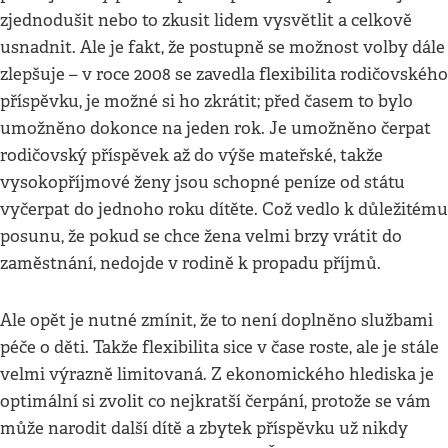
zjednodušit nebo to zkusit lidem vysvětlit a celkově
usnadnit. Ale je fakt, že postupně se možnost volby dále
zlepšuje – v roce 2008 se zavedla flexibilita rodičovského
příspěvku, je možné si ho zkrátit; před časem to bylo
umožněno dokonce na jeden rok. Je umožněno čerpat
rodičovský příspěvek až do výše mateřské, takže
vysokopříjmové ženy jsou schopné peníze od státu
vyčerpat do jednoho roku dítěte. Což vedlo k důležitému
posunu, že pokud se chce žena velmi brzy vrátit do
zaměstnání, nedojde v rodině k propadu příjmů.
Ale opět je nutné zmínit, že to není doplněno službami
péče o děti. Takže flexibilita sice v čase roste, ale je stále
velmi výrazně limitovaná. Z ekonomického hlediska je
optimální si zvolit co nejkratší čerpání, protože se vám
může narodit další dítě a zbytek příspěvku už nikdy