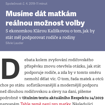
Společnost
•
2. 4. 2019
•
11
minut
Musíme dát matkám
reálnou možnost volby
S ekonomkou Klárou Kalíškovou o tom, jak by
stát měl podporovat rodiče a rodiny
Silvie Lauder
D
ebata kolem zvyšování rodičovského
příspěvku znovu otevřela otázku, jak stát
podporuje rodiče, a zda by v tomto směru
nemohl dělat víc. O tom, řada matek a otců
chce po státu sofistikovanější a modernější podporu
než dlouhou rodičovskou a slevy na dani, píšeme
titulním textu aktuálního Respektu 14/2019
podrobně v
nazvaném
Tahle země není pro matky.
Následující