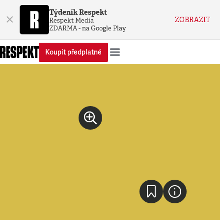
Týdeník Respekt
×
ZOBRAZIT
Respekt Media
ZDARMA - na Google Play
Koupit předplatné