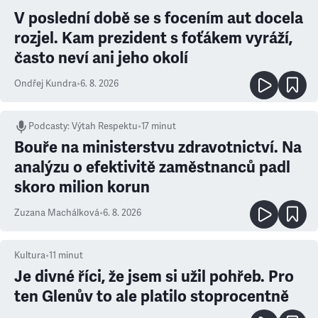
V poslední době se s focením aut docela
rozjel. Kam prezident s foťákem vyráží,
často neví ani jeho okolí
Ondřej Kundra
•
6. 8. 2026
Podcasty
:
Výtah Respektu
•
17 minut
Bouře na ministerstvu zdravotnictví. Na
analýzu o efektivitě zaměstnanců padl
skoro milion korun
Zuzana Machálková
•
6. 8. 2026
Kultura
•
11
minut
Je divné říci, že jsem si užil pohřeb. Pro
ten Glenův to ale platilo stoprocentně