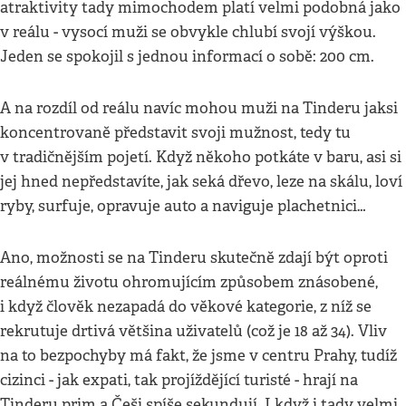
atraktivity tady mimochodem platí velmi podobná jako
v reálu - vysocí muži se obvykle chlubí svojí výškou.
Jeden se spokojil s jednou informací o sobě: 200 cm.
A na rozdíl od reálu navíc mohou muži na Tinderu jaksi
koncentrovaně představit svoji mužnost, tedy tu
v tradičnějším pojetí. Když někoho potkáte v baru, asi si
jej hned nepředstavíte, jak seká dřevo, leze na skálu, loví
ryby, surfuje, opravuje auto a naviguje plachetnici…
Ano, možnosti se na Tinderu skutečně zdají být oproti
reálnému životu ohromujícím způsobem znásobené,
i když člověk nezapadá do věkové kategorie, z níž se
rekrutuje drtivá většina uživatelů (což je 18 až 34). Vliv
na to bezpochyby má fakt, že jsme v centru Prahy, tudíž
cizinci - jak expati, tak projíždějící turisté - hrají na
Tinderu prim a Češi spíše sekundují. I když i tady velmi