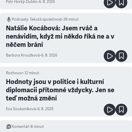
Petr Horký
•
Dublin
•
6. 8. 2026
Podcasty
:
Tekutá společnost
•
39 minut
Natálie Kocábová: Jsem rváč a
nenávidím, když mi někdo říká ne a v
něčem brání
Barbora Kroužková
•
6. 8. 2026
Rozhovor
•
12
minut
Hodnoty jsou v politice i kulturní
diplomacii přítomné vždycky. Jen se
teď možná změní
Eva Soukeníková
•
6. 8. 2026
Komentář
•
8
minut