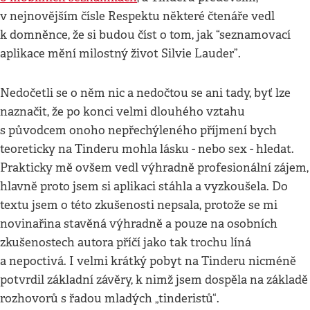
v nejnovějším čísle Respektu některé čtenáře vedl
k domněnce, že si budou číst o tom, jak “seznamovací
aplikace mění milostný život Silvie Lauder”.
Nedočetli se o něm nic a nedočtou se ani tady, byť lze
naznačit, že po konci velmi dlouhého vztahu
s původcem onoho nepřechýleného příjmení bych
teoreticky na Tinderu mohla lásku - nebo sex - hledat.
Prakticky mě ovšem vedl výhradně profesionální zájem,
hlavně proto jsem si aplikaci stáhla a vyzkoušela. Do
textu jsem o této zkušenosti nepsala, protože se mi
novinařina stavěná výhradně a pouze na osobních
zkušenostech autora příčí jako tak trochu líná
a nepoctivá. I velmi krátký pobyt na Tinderu nicméně
potvrdil základní závěry, k nimž jsem dospěla na základě
rozhovorů s řadou mladých „tinderistů“.