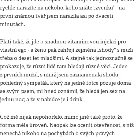
rychle narazíte na někoho, koho znáte „zvenku“ - na
první známou tvář jsem narazila asi po dvaceti
minutách.
Platí také, že jde o snadnou vitaminovou injekci pro
vlastní ego - a ženu pak zahřejí zejména „shody“ s muži
třeba o deset let mladšími. A stejně tak jednoznačně se
prokazuje, že různí lidé tam hledají různé věci. Jeden
z prvních mužů, s nímž jsem zaznamenala shodu -
pohledný sympaťák, který na jedné fotce pózuje doma
se svým psem, mi hned oznámil, že hledá jen sex na
jednu noc; a že v nabídce je i drink…
Což mě nijak nepohoršilo, mimo jiné také proto, že
forma měla úroveň. Naopak lze ocenit otevřenost, s níž
nenechá nikoho na pochybách o svých pravých