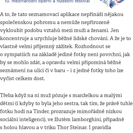
A to, že tato seznamovací aplikace nepřináší nějakou
společenskou pohromu a nemůže nepřirozeně
vykloubit podobu vztahů mezi muži a ženami. Jen
koncentruje a urychluje běžné lidské chování. A že je to
vlastně velmi příjemný zážitek. Rozhodnout se
o sympatiích na základě jediné fotky není povrchní, jak
by se mohlo zdát, a opravdu velmi připomíná běžné
seznámení na ulici či v baru – i z jedné fotky toho lze
vyčíst celkem dost.
Třeba když na ní muž pózuje s manželkou a malými
dětmi (i kdyby to byla jeho sestra, tak tím, že právě tuhle
fotku hodí na Tinder, prozrazuje mimořádně nízkou
sociální inteligenci), ve žlutém lamborghini, případně
s holou hlavou a v triku Thor Steinar. I pravidla