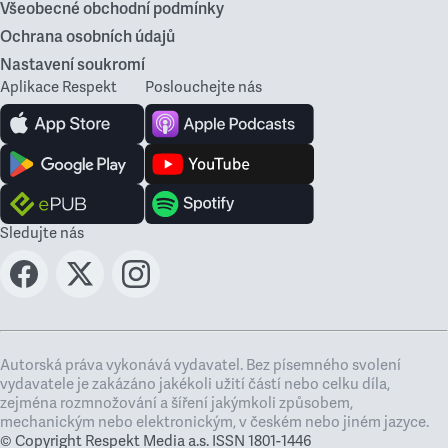
Všeobecné obchodní podmínky
Ochrana osobních údajů
Nastavení soukromí
Aplikace Respekt
Poslouchejte nás
Sledujte nás
Autorská práva vykonává vydavatel. Bez písemného svolení
vydavatele je zakázáno jakékoli užití částí nebo celku díla,
zejména rozmnožování a šíření jakýmkoli způsobem,
mechanickým nebo elektronickým, v českém nebo jiném jazyce.
© Copyright Respekt Media a.s. ISSN 1801-1446