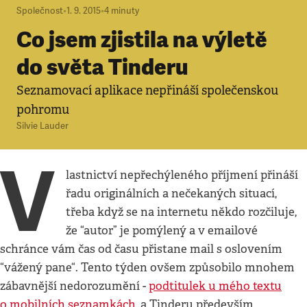
Společnost
•
1. 9. 2015
•
4
minuty
Co jsem zjistila na výletě
do světa Tinderu
Seznamovací aplikace nepřináší společenskou
pohromu
Silvie Lauder
V
lastnictví nepřechýleného příjmení přináší
řadu originálních a nečekaných situací,
třeba když se na internetu někdo rozčiluje,
že “autor” je pomýlený a v emailové
schránce vám čas od času přistane mail s oslovením
“vážený pane“. Tento týden ovšem způsobilo mnohem
zábavnější nedorozumění -
podtitulek u mého textu
o mobilních seznamkách
, a Tinderu především,