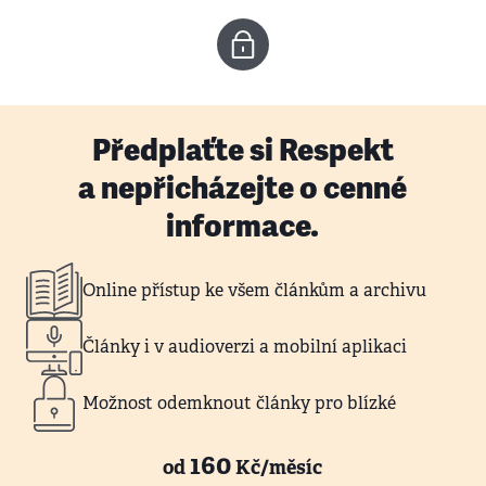
Předplaťte si Respekt
a nepřicházejte o cenné
informace.
Online přístup ke všem článkům a archivu
Články i v audioverzi a mobilní aplikaci
Možnost odemknout články pro blízké
160
od
Kč/měsíc