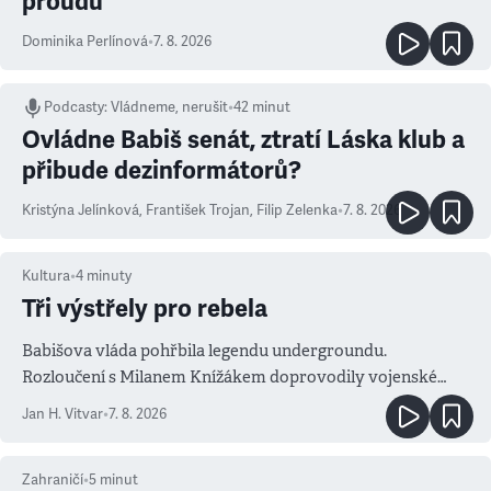
proudu
Dominika Perlínová
•
7. 8. 2026
Podcasty
:
Vládneme, nerušit
•
42 minut
Ovládne Babiš senát, ztratí Láska klub a
přibude dezinformátorů?
Kristýna Jelínková
,
František Trojan
,
Filip Zelenka
•
7. 8. 2026
Kultura
•
4
minuty
Tři výstřely pro rebela
Babišova vláda pohřbila legendu undergroundu.
Rozloučení s Milanem Knížákem doprovodily vojenské
salvy i kritika pokrokářů
Jan H. Vitvar
•
7. 8. 2026
Zahraničí
•
5
minut