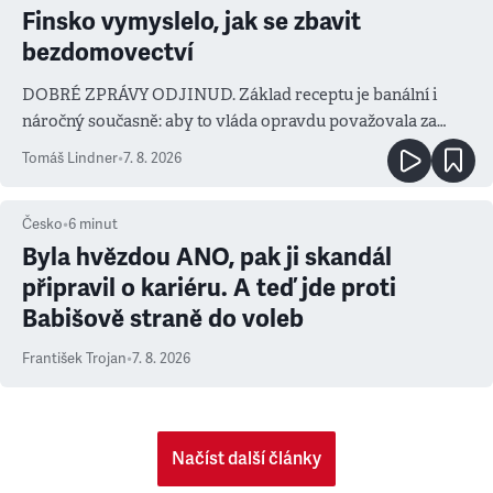
Finsko vymyslelo, jak se zbavit
bezdomovectví
DOBRÉ ZPRÁVY ODJINUD. Základ receptu je banální i
náročný současně: aby to vláda opravdu považovala za
prioritu
Tomáš Lindner
•
7. 8. 2026
Česko
•
6
minut
Byla hvězdou ANO, pak ji skandál
připravil o kariéru. A teď jde proti
Babišově straně do voleb
František Trojan
•
7. 8. 2026
Načíst další články