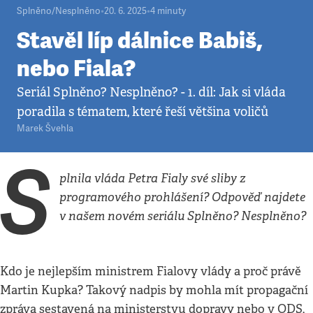
Splněno/Nesplněno
•
20. 6. 2025
•
4
minuty
Stavěl líp dálnice Babiš,
nebo Fiala?
Seriál Splněno? Nesplněno? - 1. díl: Jak si vláda
poradila s tématem, které řeší většina voličů
Marek Švehla
S
plnila vláda Petra Fialy své sliby z
programového prohlášení? Odpověď najdete
v našem novém seriálu Splněno? Nesplněno?
Kdo je nejlepším ministrem Fialovy vlády a proč právě
Martin Kupka? Takový nadpis by mohla mít propagační
zpráva sestavená na ministerstvu dopravy nebo v ODS,