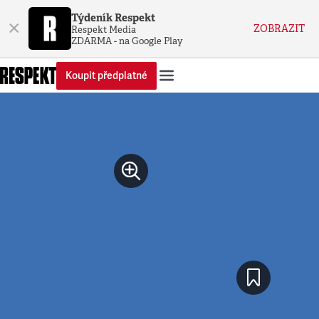
Týdeník Respekt
×
ZOBRAZIT
Respekt Media
ZDARMA - na Google Play
Koupit předplatné