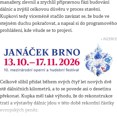
manažery, zlevnil a zrychlil přípravnou fázi budování
dálnic a zvýšil celkovou důvěru v proces stavění.
Kupkovi tedy víceméně stačilo zavázat se, že bude ve
stejném duchu pokračovat, a napsal si do programového
prohlášení, kde všude se to projeví.
↓ INZERCE
Celkově slíbil přidat během svých čtyř let nových dvě
stě dálničních
kilometrů, a to se povede asi o desetinu
překonat. Kupka měl také výhodu, že do rekonstrukce
tratí a výstavby dálnic jdou v této době rekordní částky
evropských peněz.