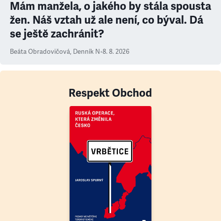
Mám manžela, o jakého by stála spousta
žen. Náš vztah už ale není, co býval. Dá
se ještě zachránit?
Beáta Obradovičová
,
Denník N
•
8. 8. 2026
Respekt Obchod