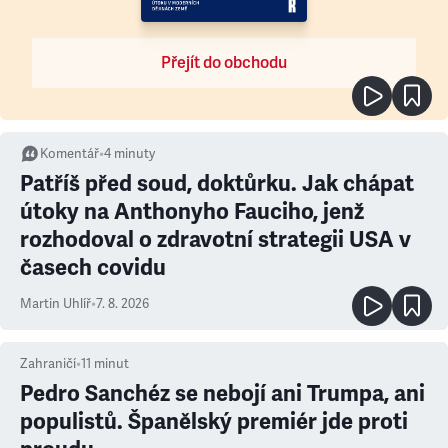
Přejít do obchodu
Komentář
•
4
minuty
Patříš před soud, doktůrku. Jak chápat
útoky na Anthonyho Fauciho, jenž
rozhodoval o zdravotní strategii USA v
časech covidu
Martin Uhlíř
•
7. 8. 2026
Zahraničí
•
11
minut
Pedro Sanchéz se nebojí ani Trumpa, ani
populistů. Španělský premiér jde proti