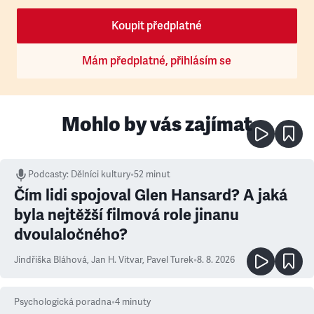
Koupit předplatné
Mám předplatné, přihlásím se
Mohlo by vás zajímat
Podcasty
:
Dělníci kultury
•
52 minut
Čím lidi spojoval Glen Hansard? A jaká
byla nejtěžší filmová role jinanu
dvoulaločného?
Jindřiška Bláhová
,
Jan H. Vitvar
,
Pavel Turek
•
8. 8. 2026
Psychologická poradna
•
4
minuty