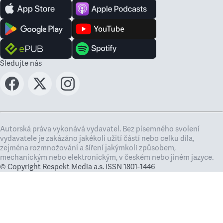
Sledujte nás
Autorská práva vykonává vydavatel. Bez písemného svolení
vydavatele je zakázáno jakékoli užití částí nebo celku díla,
zejména rozmnožování a šíření jakýmkoli způsobem,
mechanickým nebo elektronickým, v českém nebo jiném jazyce.
© Copyright Respekt Media a.s. ISSN 1801-1446