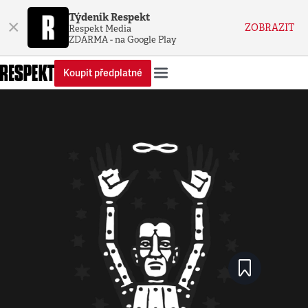
Týdeník Respekt
×
ZOBRAZIT
Respekt Media
ZDARMA - na Google Play
Koupit předplatné