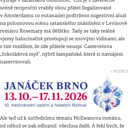
vyzraje v satanskou obludnost. Což je v závěrečné
scéně reciproční vraždy obou přátel (legalizované
v Amsterdamu co eutanazie) podtrženo sugestivní aluzí
na polosnovou scénu satanského znásilnění v Levinově
románu Rosemary má děťátko. Tady se taky reálné
vjemy halucinačně prostupují se snovými vidinami, ale
s tím rozdílem, že zde přátele neuspí Castevetova
„čokoládová myš“, nýbrž šampaňské, které si navzájem
naservírovali.
↓ INZERCE
Ale teď už k ústřednímu tématu McEwanova románu,
od něhož se pak odlupují všechna další. A řekl bych, že