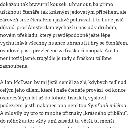
dokážou tak bravurní kousek: uhranout, ba přímo
uštknout čtenáře tak krásným jedovatým příběhem, ale
zároveň si se čtenářem i jizlivě pohrávat. I to bude jistě
důvod, proč Amsterdam vychází u nás už v druhém,
novém překladu, který pravděpodobně ještě lépe
vychutnává všechny nuance uhranutí i hry se čtenářem,
osudové pasti převlečené za frašku či naopak. Ani to
není totiž jasné, tragédie je tady s fraškou zálibně
zasnoubena.
A Ian McEwan by mi jistě neměl za zlé, kdybych teď nad
celým jeho dílem, které i naše čtenáře provází od konce
osmdesátých let až do tohoto tisíciletí, vyslovil
Symfonií milénia
podezření, jestli nakonec ono není tou
.
A mluvily by pro to mnohé příznaky „krásného příběhu“,
do něhož autor vždy umí zasadit tu větší, tu menší