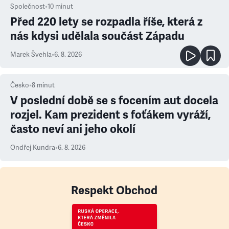
Společnost
•
10
minut
Před 220 lety se rozpadla říše, která z
nás kdysi udělala součást Západu
Marek Švehla
•
6. 8. 2026
Česko
•
8
minut
V poslední době se s focením aut docela
rozjel. Kam prezident s foťákem vyráží,
často neví ani jeho okolí
Ondřej Kundra
•
6. 8. 2026
Respekt Obchod