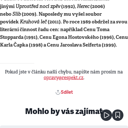
jinými
Uprostřed nocí zpěv
(1992),
Herec
(2006)
nebo
Slib
(2009). Naposledy mu vyšel soubor
povídek
Kruhová leč
(2011). Po roce 1989 obdržel za svou
literární činnost řadu cen: například Cenu Toma
Stopparda (1991), Cenu Egona Hostovského (1996), Cenu
Karla Čapka (1998) a Cenu Jaroslava Seiferta (1999).
Pokud jste v článku našli chybu, napište nám prosím na
opravy@respekt.cz
.
Sdílet
Mohlo by vás zajímat