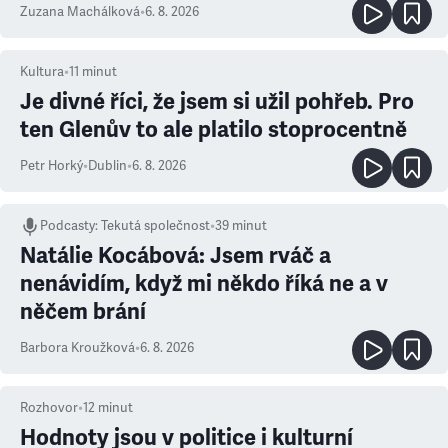
Zuzana Machálková
•
6. 8. 2026
Kultura
•
11
minut
Je divné říci, že jsem si užil pohřeb. Pro
ten Glenův to ale platilo stoprocentně
Petr Horký
•
Dublin
•
6. 8. 2026
Podcasty
:
Tekutá společnost
•
39 minut
Natálie Kocábová: Jsem rváč a
nenávidím, když mi někdo říká ne a v
něčem brání
Barbora Kroužková
•
6. 8. 2026
Rozhovor
•
12
minut
Hodnoty jsou v politice i kulturní