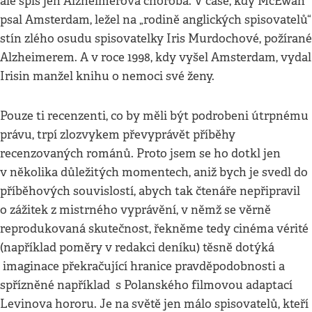
ale spíš jen Alzheimerova choroba. V čase, kdy McEwan
psal Amsterdam, ležel na „rodině anglických spisovatelů“
stín zlého osudu spisovatelky Iris Murdochové, požírané
Alzheimerem. A v roce 1998, kdy vyšel Amsterdam, vydal
Irisin manžel knihu o nemoci své ženy.
Pouze ti recenzenti, co by měli být podrobeni útrpnému
právu, trpí zlozvykem převyprávět příběhy
recenzovaných románů. Proto jsem se ho dotkl jen
v několika důležitých momentech, aniž bych je svedl do
příběhových souvislostí, abych tak čtenáře nepřipravil
o zážitek z mistrného vyprávění, v němž se věrně
reprodukovaná skutečnost, řekněme tedy cinéma vérité
(například poměry v redakci deníku) těsně dotýká
imaginace překračující hranice pravděpodobnosti a
spřízněné například s Polanského filmovou adaptací
Levinova hororu. Je na světě jen málo spisovatelů, kteří