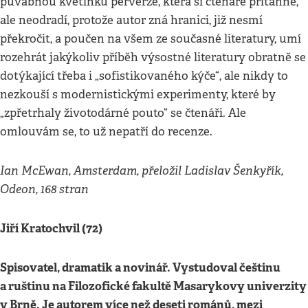
půvabnou květinku perverze, která si čtenáře přitáhne,
ale neodradí, protože autor zná hranici, již nesmí
překročit, a poučen na všem ze současné literatury, umí
rozehrát jakýkoliv příběh výsostné literatury obratně se
dotýkající třeba i „sofistikovaného kýče“, ale nikdy to
nezkouší s modernistickými experimenty, které by
„zpřetrhaly životodárné pouto“ se čtenáři. Ale
omlouvám se, to už nepatří do recenze.
Ian McEwan, Amsterdam, přeložil Ladislav Šenkyřík,
Odeon, 168 stran
Jiří Kratochvil (72)
Spisovatel, dramatik a novinář. Vystudoval češtinu
a ruštinu na Filozofické fakultě Masarykovy univerzity
v Brně. Je autorem více než deseti románů, mezi