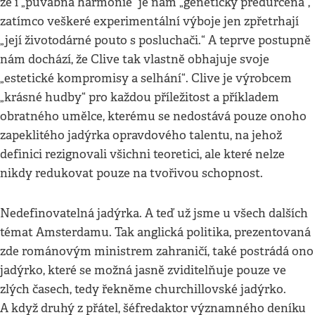
že i „půvabná harmonie“ je nám „geneticky předurčena“,
zatímco veškeré experimentální výboje jen zpřetrhají
„její životodárné pouto s posluchači.“ A teprve postupně
nám dochází, že Clive tak vlastně obhajuje svoje
„estetické kompromisy a selhání“. Clive je výrobcem
„krásné hudby“ pro každou příležitost a příkladem
obratného umělce, kterému se nedostává pouze onoho
zapeklitého jadýrka opravdového talentu, na jehož
definici rezignovali všichni teoretici, ale které nelze
nikdy redukovat pouze na tvořivou schopnost.
Nedefinovatelná jadýrka. A teď už jsme u všech dalších
témat Amsterdamu. Tak anglická politika, prezentovaná
zde románovým ministrem zahraničí, také postrádá ono
jadýrko, které se možná jasně zviditelňuje pouze ve
zlých časech, tedy řekněme churchillovské jadýrko.
A když druhý z přátel, šéfredaktor významného deníku