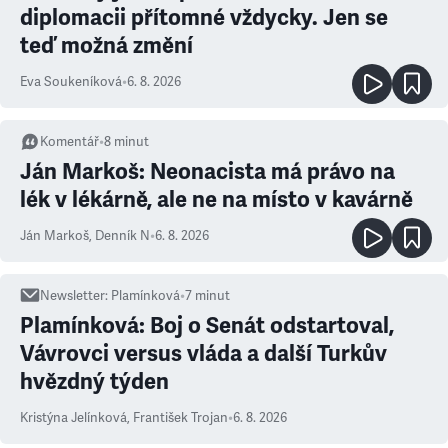
diplomacii přítomné vždycky. Jen se
teď možná změní
Eva Soukeníková
•
6. 8. 2026
Komentář
•
8
minut
Ján Markoš: Neonacista má právo na
lék v lékárně, ale ne na místo v kavárně
Ján Markoš
,
Denník N
•
6. 8. 2026
Newsletter
:
Plamínková
•
7
minut
Plamínková: Boj o Senát odstartoval,
Vávrovci versus vláda a další Turkův
hvězdný týden
Kristýna Jelínková
,
František Trojan
•
6. 8. 2026