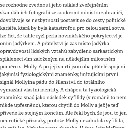
se rozhodne zvednout jeho náklad zveřejněním
skandálních fotografií ze soukromí ministra zahraničí,
dovolávaje se nezbytnosti postavit se do cesty politické
kariéře, která by byla katastrofou pro celou zemi, sotva
lze říct, že tahle ryzí perla novinářského pokrytectví je
oním jadýrkem. A přátelství je zas místo jadýrka
opravdovosti lidských vztahů zabydleno sarkastickým
spiklenectvím založeným na někdejším milostném
poměru s Molly. A po její smrti jsou oba přátelé spojeni
jakýmisi fyziologickými znaménky, imitujícími první
signál Mollyina pádu do šílenství, do totálního
vymazání vlastní identity. A chápou ta fyziologická
znamínka snad jako následek syfilidy (v románě to není
nikde upřesněno), kterou chytili do Molly a jež je teď
přivede ke stejným koncům. Ale řekl bych, že jsou to jen
neurotické příznaky, protože Molly nezahubila syfilida,