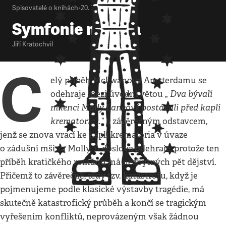
Spisovatelé o knihách
•
20. 7. 2012
•
7
minut
Symfonie milénia
Jiří Kratochvil
C
elý příběh McEwanova Amsterdamu se
Dva bývalí
odehraje mezi úvodní větou „
milenci Molly Laneové postávali před kaplí
krematoria…“
a závěrečným odstavcem,
jenž se znova vrací ke kapli krematoria v úvaze
o zádušní mši za Molly. A doslova odehraje, protože ten
příběh kratičkého románu má nezbytných pět dějství.
Přičemž to závěrečné, tedy tzv. katastrofu, když je
pojmenujeme podle klasické výstavby tragédie, má
skutečně katastrofický průběh a končí se tragickým
vyřešením konfliktů, neprovázeným však žádnou