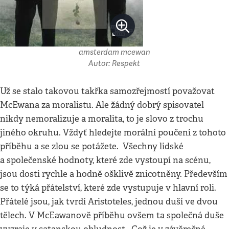
amsterdam mcewan
Autor: Respekt
Už se stalo takovou takřka samozřejmostí považovat
McEwana za moralistu. Ale žádný dobrý spisovatel
nikdy nemoralizuje a moralita, to je slovo z trochu
jiného okruhu. Vždyť hledejte morální poučení z tohoto
příběhu a se zlou se potážete. Všechny lidské
a společenské hodnoty, které zde vystoupí na scénu,
jsou dosti rychle a hodně ošklivě znicotněny. Především
se to týká přátelství, které zde vystupuje v hlavní roli.
Přátelé jsou, jak tvrdí Aristoteles, jednou duší ve dvou
tělech. V McEawanově příběhu ovšem ta společná duše