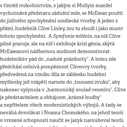
s tímtéž rozkošnictvím, s jakým si Mollyin manžel
vychutnává představu zádušní mše, se McEwan pouští
do jizlivého zpochybnění umělecké tvorby. A jeden z
přátel, hudebník Clive Linley, mu tu slouží i jako mustr
Symfonie milénia
tohoto zpochybnění. A
, na níž Clive
pilně pracuje, ale na níž i exhibuje krizi génia, skýtá
McEawanovi nádhernou možnost demonstrovat
hudebníkův pád do „naduté prázdnoty“. A tomu zde
předchází oslnivá pompéznost Cliveovy tvorby,
předvedená na vzniku díla ze záblesku hudební
myšlenky, jež vzápětí naroste do „tsunami zvuku“, aby
nakonec vplynula v „harmonický soulad vesmíru“. Clive
je představitelem a obhájcem „krásné hudby“
a nepřítelem všech modernistických výbojů. A tady se
neváhá dovolávat i Noama Chomského, na jehož teorii
o vrozené schopnosti naučit se jazyk narouboval teorii,