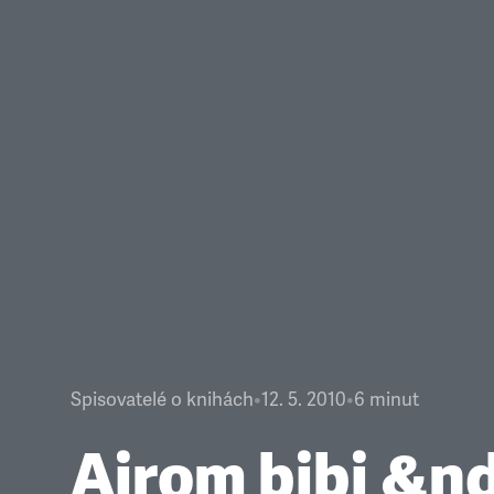
Spisovatelé o knihách
•
12. 5. 2010
•
6
minut
Ajrom bibi &n