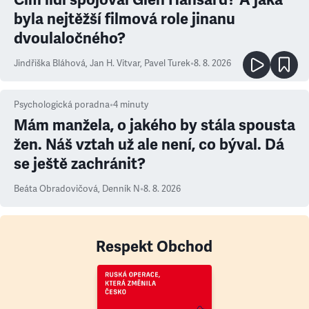
byla nejtěžší filmová role jinanu
dvoulaločného?
Jindřiška Bláhová
,
Jan H. Vitvar
,
Pavel Turek
•
8. 8. 2026
Psychologická poradna
•
4
minuty
Mám manžela, o jakého by stála spousta
žen. Náš vztah už ale není, co býval. Dá
se ještě zachránit?
Beáta Obradovičová
,
Denník N
•
8. 8. 2026
Respekt Obchod