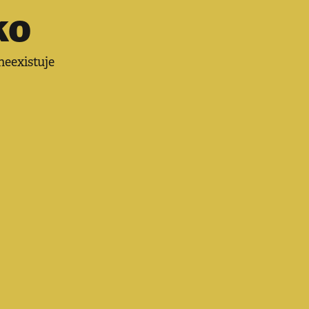
ko
neexistuje