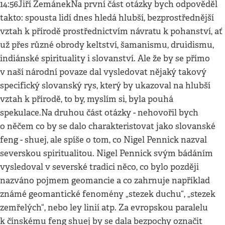
14:56Jiří ZemánekNa první část otázky bych odpověděl
takto: spousta lidí dnes hledá hlubší, bezprostřednější
vztah k přírodě prostřednictvím návratu k pohanství, ať
už přes různé obrody keltství, šamanismu, druidismu,
indiánské spirituality i slovanství. Ale že by se přímo
v naší národní povaze dal vysledovat nějaký takový
specifický slovanský rys, který by ukazoval na hlubší
vztah k přírodě, to by, myslím si, byla pouhá
spekulace.Na druhou část otázky - nehovořil bych
o něčem co by se dalo charakteristovat jako slovanské
feng - shuej, ale spíše o tom, co Nigel Pennick nazval
severskou spiritualitou. Nigel Pennick svým bádáním
vysledoval v severské tradici něco, co bylo později
nazváno pojmem geomancie a co zahrnuje například
známé geomantické fenomény „stezek duchu“, „stezek
zemřelých“, nebo ley linií atp. Za evropskou paralelu
k čínskému feng shuej by se dala bezpochy označit