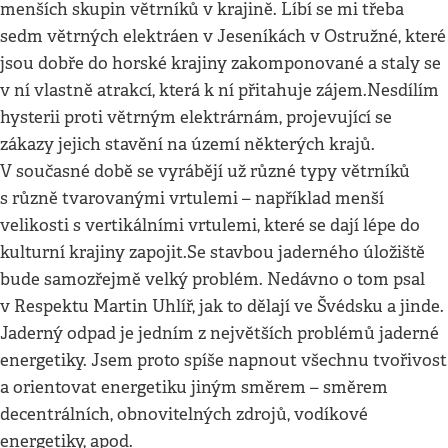
menších skupin větrníků v krajině. Líbí se mi třeba
sedm větrných elektráen v Jeseníkách v Ostružné, které
jsou dobře do horské krajiny zakomponované a staly se
v ní vlastně atrakcí, která k ní přitahuje zájem.Nesdílím
hysterii proti větrným elektrárnám, projevující se
zákazy jejich stavění na území některých krajů.
V současné době se vyrábějí už různé typy větrníků
s různě tvarovanými vrtulemi – například menší
velikosti s vertikálními vrtulemi, které se dají lépe do
kulturní krajiny zapojit.Se stavbou jaderného úložiště
bude samozřejmě velký problém. Nedávno o tom psal
v Respektu Martin Uhlíř, jak to dělají ve Švédsku a jinde.
Jaderný odpad je jedním z největších problémů jaderné
energetiky. Jsem proto spíše napnout všechnu tvořivost
a orientovat energetiku jiným směrem – směrem
decentrálních, obnovitelných zdrojů, vodíkové
energetiky, apod.