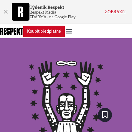
Týdeník Respekt
×
ZOBRAZIT
Respekt Media
ZDARMA - na Google Play
Koupit předplatné