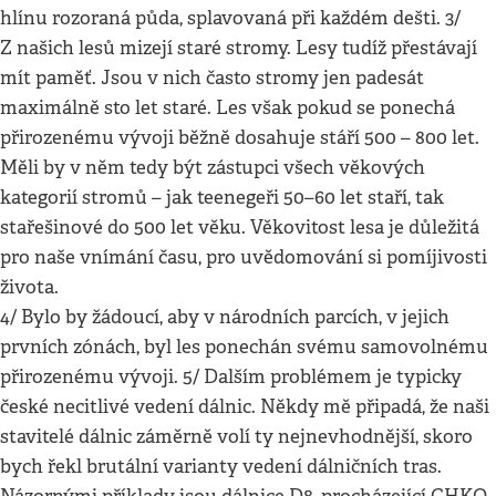
hlínu rozoraná půda, splavovaná při každém dešti. 3/
Z našich lesů mizejí staré stromy. Lesy tudíž přestávají
mít paměť. Jsou v nich často stromy jen padesát
maximálně sto let staré. Les však pokud se ponechá
přirozenému vývoji běžně dosahuje stáří 500 – 800 let.
Měli by v něm tedy být zástupci všech věkových
kategorií stromů – jak teenegeři 50–60 let staří, tak
stařešinové do 500 let věku. Věkovitost lesa je důležitá
pro naše vnímání času, pro uvědomování si pomíjivosti
života.
4/ Bylo by žádoucí, aby v národních parcích, v jejich
prvních zónách, byl les ponechán svému samovolnému
přirozenému vývoji. 5/ Dalším problémem je typicky
české necitlivé vedení dálnic. Někdy mě připadá, že naši
stavitelé dálnic záměrně volí ty nejnevhodnější, skoro
bych řekl brutální varianty vedení dálničních tras.