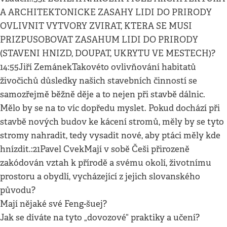
A ARCHITEKTONICKE ZASAHY LIDI DO PRIRODY
OVLIVNIT VYTVORY ZVIRAT, KTERA SE MUSI
PRIZPUSOBOVAT ZASAHUM LIDI DO PRIRODY
(STAVENI HNIZD, DOUPAT, UKRYTU VE MESTECH)?
14:55Jiří ZemánekTakovéto ovlivňování habitatů
živočichů důsledky našich stavebních činností se
samozřejmě běžně děje a to nejen při stavbě dálnic.
Mělo by se na to víc dopředu myslet. Pokud dochází při
stavbě nových budov ke kácení stromů, měly by se tyto
stromy nahradit, tedy vysadit nové, aby ptáci měly kde
hnízdit.:21Pavel CvekMají v sobě Češi přirozeně
zakódován vztah k přírodě a svému okolí, životnímu
prostoru a obydlí, vycházející z jejich slovanského
původu?
Mají nějaké své Feng-šuej?
Jak se díváte na tyto „dovozové“ praktiky a učení?