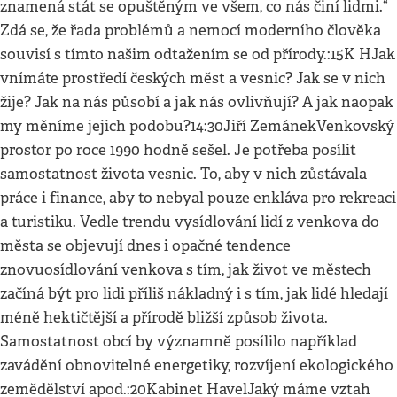
znamená stát se opuštěným ve všem, co nás činí lidmi.“
Zdá se, že řada problémů a nemocí moderního člověka
souvisí s tímto našim odtažením se od přírody.:15K HJak
vnímáte prostředí českých měst a vesnic? Jak se v nich
žije? Jak na nás působí a jak nás ovlivňují? A jak naopak
my měníme jejich podobu?14:30Jiří ZemánekVenkovský
prostor po roce 1990 hodně sešel. Je potřeba posílit
samostatnost života vesnic. To, aby v nich zůstávala
práce i finance, aby to nebyal pouze enkláva pro rekreaci
a turistiku. Vedle trendu vysídlování lidí z venkova do
města se objevují dnes i opačné tendence
znovuosídlování venkova s tím, jak život ve městech
začíná být pro lidi příliš nákladný i s tím, jak lidé hledají
méně hektičtější a přírodě bližší způsob života.
Samostatnost obcí by významně posílilo například
zavádění obnovitelné energetiky, rozvíjení ekologického
zemědělství apod.:20Kabinet HavelJaký máme vztah