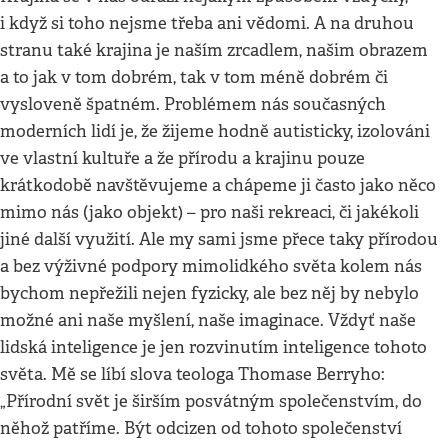
i když si toho nejsme třeba ani vědomi. A na druhou
stranu také krajina je naším zrcadlem, našim obrazem
a to jak v tom dobrém, tak v tom méně dobrém či
vysloveně špatném. Problémem nás současných
moderních lidí je, že žijeme hodně autisticky, izolováni
ve vlastní kultuře a že přírodu a krajinu pouze
krátkodobě navštěvujeme a chápeme ji často jako něco
mimo nás (jako objekt) – pro naši rekreaci, či jakékoli
jiné další využití. Ale my sami jsme přece taky přírodou
a bez výživné podpory mimolidkého světa kolem nás
bychom nepřežili nejen fyzicky, ale bez něj by nebylo
možné ani naše myšlení, naše imaginace. Vždyť naše
lidská inteligence je jen rozvinutím inteligence tohoto
světa. Mě se líbí slova teologa Thomase Berryho:
„Přírodní svět je širším posvátným společenstvím, do
něhož patříme. Být odcizen od tohoto společenství