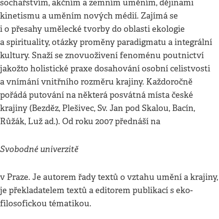
sochařstvím, akčním a zemním uměním, dějinami
kinetismu a uměním nových médií. Zajímá se
i o přesahy umělecké tvorby do oblasti ekologie
a spirituality, otázky proměny paradigmatu a integrální
kultury. Snaží se znovuoživení fenoménu poutnictví
jakožto holistické praxe dosahování osobní celistvosti
a vnímání vnitřního rozměru krajiny. Každoročně
pořádá putování na některá posvátná místa české
krajiny (Bezděz, Plešivec, Sv. Jan pod Skalou, Bacín,
Růžák, Luž ad.). Od roku 2007 přednáší na
Svobodné univerzitě
v Praze. Je autorem řady textů o vztahu umění a krajiny,
je překladatelem textů a editorem publikací s eko-
filosofickou tématikou.