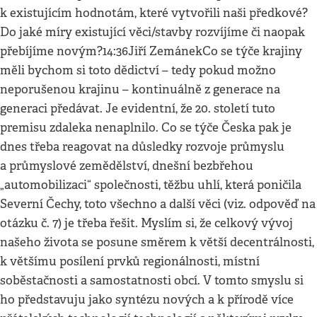
k existujícím hodnotám, které vytvořili naši předkové?
Do jaké míry existující věci/stavby rozvíjíme či naopak
přebíjíme novým?14:36Jiří ZemánekCo se týče krajiny
měli bychom si toto dědictví – tedy pokud možno
neporušenou krajinu – kontinuálně z generace na
generaci předávat. Je evidentní, že 20. století tuto
premisu zdaleka nenaplnilo. Co se týče Česka pak je
dnes třeba reagovat na důsledky rozvoje průmyslu
a průmyslové zemědělství, dnešní bezbřehou
„automobilizaci“ společnosti, těžbu uhlí, která poničila
Severní Čechy, toto všechno a další věci (viz. odpověď na
otázku č. 7) je třeba řešit. Myslím si, že celkový vývoj
našeho života se posune směrem k větší decentrálnosti,
k většímu posílení prvků regionálnosti, místní
soběstačnosti a samostatnosti obcí. V tomto smyslu si
ho představuju jako syntézu nových a k přírodě více