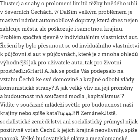
Tlustec) a snahy o prolomení limitů těžby hnědého uhlí
v Severních Čechách. 7/ Dalším velkým problémem je
masivní nárůst automobilové dopravy, která dnes nejen
zahlcuje města, ale poškozuje i samotnou krajinu.
Problém spočívá zjevně v individuálním vlastnictví aut.
Řešení by bylo přesunout se od inviduálního vlastnictví
k půjčovní si aut v půjčovnách, které je z mnoha ohledů
výhodnější jak pro uživatele auta, tak pro životní
prostředí.:16Hartl A.Jak se podle Vás podepsalo na
vztahu Čechů ke své domovině a krajině odbobí vlády
komunistické strany? A jak velký vliv na její proměny
a budoucnost má současná modla „kapitalismus“?
Vidíte v současné mládeži světlo pro budoucnost naší
krajiny nebo spíše kata?14:44Jiří ZemánekJistě,
socialistické zemědělství ani socialistický průmysl nijak
pozitivně vztah Čechů k jejich krajině neovlivnily, spíše
naopak. Velké budovatelské plány a megalomanské