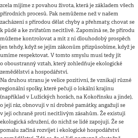
zcela míjíme z povahou života, která je základem všech
přírodních procesů. Pak nemůžeme než v našem
zacházení s přírodou dělat chyby a přehmaty, chovat se
k půdě a ke zvířatům necitlivě. Zapomíná se, že přírodu
můžeme kontrolovat a mít z ní dlouhodobý prospěch
jen tehdy, když se jejím zákonům přizpůsobíme, když je
umíme respektovat. V tomto smyslu musí tedy jít
o oboustranný vztah, který zohledňuje ekologické
zemědělství a hospodářství.
Na druhou stranu je velice pozitivní, že vznikají různé
regionální spolky, které pečují o lokální krajinu
(například v Lužických horách, na Kokořínsku a jinde),
o její ráz, obnovují v ní drobné památky, angažují se
v její ochraně proti necitlivým zásahům. Že existují
ekologická sdružení, do nichž se lidé zapojují. Že se
pomalu začíná rozvíjet i ekologické hospodářství