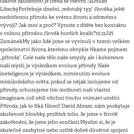
takové zkušenosti je třeba se otevřít.:34Milan
LibeckýPotřebuje dnešní „městský typ“ člověka ještě
nedotčenou přírodu ke svému životu a zdravému
vývoji? Jak moc a proč? Vyroste z dítěte bez kontaktu
s volnou přírodou člověk horších kvalit?15:12Jiří
ZemánekMy jako lidé jsme se vyvinuli v tomto velkém
společenství života, kterému obvykle říkáme pojmem
„příroda“. Celé naše tělo naše smysly, ale i koherence
naši mysli, je výsledkem evoluce přírody. Naše
ineteligence je výsledkem, rozvinutím evoluce
mimilodského světa; pokud se nějak izolujeme od
přírody, ochuzujeme tím možnosti naší vlastní
imaginace, což vědí všichni trochu vnímaví umělci.
Příroda, jak to říká filosof David Abram, nám poskytuje
zkušenost hloubky, prožitek toho, že jsme v životě
zakořeněni, že jsme jeho součástí.Myslím si, že je
skutečně nezbytné nebo určitě dobré důvěrné spojení