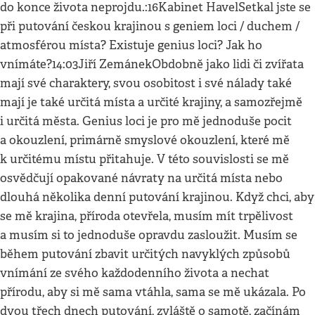
do konce života neprojdu.:16Kabinet HavelSetkal jste se
při putování českou krajinou s geniem loci / duchem /
atmosférou místa? Existuje genius loci? Jak ho
vnímáte?14:03Jiří ZemánekObdobně jako lidi či zvířata
mají své charaktery, svou osobitost i své nálady také
mají je také určitá místa a určité krajiny, a samozřejmě
i určitá města. Genius loci je pro mě jednoduše pocit
a okouzlení, primárně smyslové okouzlení, které mě
k určitému místu přitahuje. V této souvislosti se mě
osvědčují opakované návraty na určitá místa nebo
dlouhá několika denní putování krajinou. Když chci, aby
se mě krajina, příroda otevřela, musím mít trpělivost
a musím si to jednoduše opravdu zasloužit. Musím se
během putování zbavit určitých navyklých způsobů
vnímání ze svého každodenního života a nechat
přírodu, aby si mě sama vtáhla, sama se mě ukázala. Po
dvou třech dnech putování, zvláště o samotě, začínám