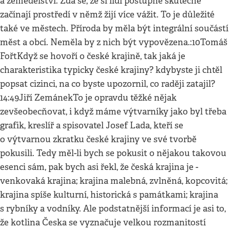
a zemědělství. Zdá se, že si lidi postupně skutečně
začínají prostředí v němž žijí více vážit. To je důležité
také ve městech. Příroda by měla být integrální součástí
měst a obcí. Neměla by z nich být vypovězena.:10Tomáš
FořtKdyž se hovoří o české krajině, tak jaká je
charakteristika typicky české krajiny? kdybyste ji chtěl
popsat cizinci, na co byste upozornil, co raději zatajil?
14:49Jiří ZemánekTo je opravdu těžké nějak
zevšeobecňovat, i když máme výtvarníky jako byl třeba
grafik, kreslíř a spisovatel Josef Lada, kteří se
o výtvarnou zkratku české krajiny ve své tvorbě
pokusili. Tedy měl-li bych se pokusit o nějakou takovou
esenci sám, pak bych asi řekl, že česká krajina je -
venkovaká krajina; krajina malebná, zvlněná, kopcovitá;
krajina spíše kulturní, historická s památkami; krajina
s rybníky a vodníky. Ale podstatnější informací je asi to,
že kotlina Česka se vyznačuje velkou rozmanitostí