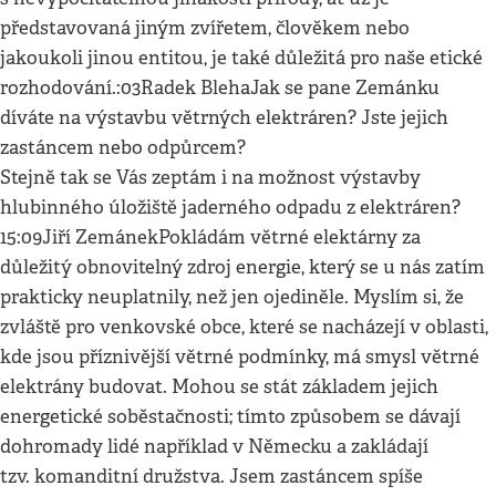
představovaná jiným zvířetem, člověkem nebo
jakoukoli jinou entitou, je také důležitá pro naše etické
rozhodování.:03Radek BlehaJak se pane Zemánku
díváte na výstavbu větrných elektráren? Jste jejich
zastáncem nebo odpůrcem?
Stejně tak se Vás zeptám i na možnost výstavby
hlubinného úložiště jaderného odpadu z elektráren?
15:09Jiří ZemánekPokládám větrné elektárny za
důležitý obnovitelný zdroj energie, který se u nás zatím
prakticky neuplatnily, než jen ojediněle. Myslím si, že
zvláště pro venkovské obce, které se nacházejí v oblasti,
kde jsou příznivější větrné podmínky, má smysl větrné
elektrány budovat. Mohou se stát základem jejich
energetické soběstačnosti; tímto způsobem se dávají
dohromady lidé například v Německu a zakládají
tzv. komanditní družstva. Jsem zastáncem spíše