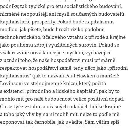
podniky, tak typické pro éru socialistického budování,
nicméně neopouštějí ani mysli současných budovatelů
kapitalistické prosperity. Pokud bude kapitalismus
modlou, jak píšete, bude hrozit riziko podobně
technokratického, účelového vztahu k přírodě a krajině
jako pouhému zdroji využitelných surovin. Pokud se
však rozvine nová koncepce myšlení, vycházející
z uznání toho, že naše hospodářství musí primárně
respektovat hospodářství země, tedy něco jako „přírodní
kapitalismus“ (jak to nazvali Paul Hawken a manželé
Lovinsovi ve stejnojmenné knize), který počítá
s existencí „přírodního a lidského kapitálu“, pak by to
mohlo mít pro naši budoucnost velice pozitivní dopad.
Co se týče vztahu současných mladých lidí ke krajině
a toho jaký vliv by na ni mohli mít, nelze to podle mě
exponovat tak černobíle, jak uvádíte. Sám věřím spíš