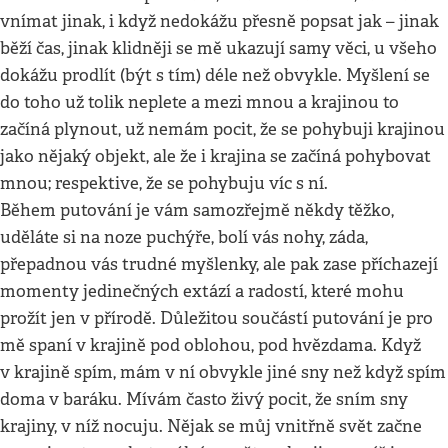
vnímat jinak, i když nedokážu přesně popsat jak – jinak
běží čas, jinak klidněji se mě ukazují samy věci, u všeho
dokážu prodlít (být s tím) déle než obvykle. Myšlení se
do toho už tolik neplete a mezi mnou a krajinou to
začíná plynout, už nemám pocit, že se pohybuji krajinou
jako nějaký objekt, ale že i krajina se začíná pohybovat
mnou; respektive, že se pohybuju víc s ní.
Během putování je vám samozřejmě někdy těžko,
uděláte si na noze puchýře, bolí vás nohy, záda,
přepadnou vás trudné myšlenky, ale pak zase příchazejí
momenty jedinečných extází a radostí, které mohu
prožít jen v přírodě. Důležitou součástí putování je pro
mě spaní v krajině pod oblohou, pod hvězdama. Když
v krajině spím, mám v ní obvykle jiné sny než když spím
doma v baráku. Mívám často živý pocit, že sním sny
krajiny, v níž nocuju. Nějak se můj vnitřně svět začne