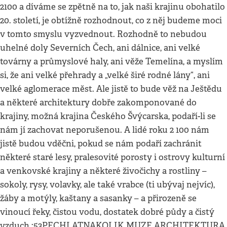
2100 a díváme se zpětně na to, jak naši krajinu obohatilo
20. století, je obtížně rozhodnout, co z něj budeme moci
v tomto smyslu vyzvednout. Rozhodně to nebudou
uhelné doly Severních Čech, ani dálnice, ani velké
továrny a průmyslové haly, ani věže Temelína, a myslím
si, že ani velké přehrady a „velké širé rodné lány“, ani
velké aglomerace měst. Ale jistě to bude věž na Ještědu
a některé architektury dobře zakomponované do
krajiny, možná krajina Českého Švýcarska, podaří-li se
nám jí zachovat neporušenou. A lidé roku 2 100 nám
jistě budou vděčni, pokud se nám podaří zachránit
některé staré lesy, pralesovité porosty i ostrovy kulturní
a venkovské krajiny a některé živočichy a rostliny –
sokoly, rysy, volavky, ale také vrabce (ti ubývaj nejvíc),
žáby a motýly, kaštany a sasanky – a přirozeně se
vinoucí řeky, čistou vodu, dostatek dobré půdy a čistý
vzduch.:53PECHLATNAKOLIK MUZE ARCHITEKTURA