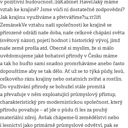
v pozitivní budoucnost.:29Kabinet HavelJaký máme
vztah ke krajině? Jsme vůči ní dostatečně zodpovědní?
Jak krajinu využíváme a přetváříme?14:17Jiří
ZemánekVe vztahu naší společnosti ke krajině se
přirozeně odráží naše doba, naše celkové chápání světa
(světový názor), pojetí hodnot i historický vývoj, jímž
naše země prošla atd. Obecně si myslím, že si málo
uvědomujeme jaké bohatsví přírody v Česku máme
a tak ho buďto sami snadno promrháváme anebo často
dopouštíme aby se tak dělo. Ať už se to týká půdy, lesů,
celkového rázu krajiny nebo ostatních zvířat a rostlin.
Do využívání přírody se bohužel stále promítá
a převažuje v něm exploatující průmyslový přístup,
charakteristický pro modernistickou společnost, který
přírodu považuje – ať jde o půdu či les za pouhý
materiální zdroj. Avšak chápeme-li zemědělství nebo
i lesnictví jako primárně průmyslové odvětví, pak se