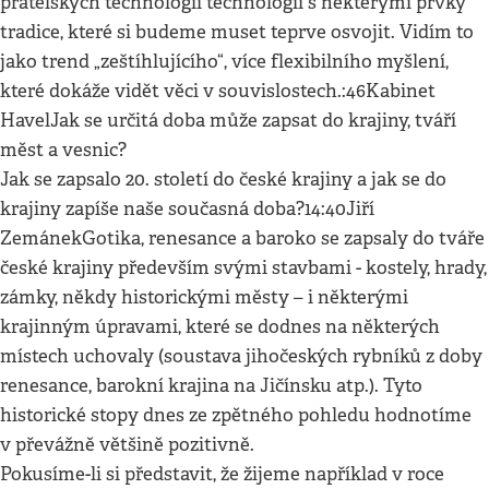
přátelských technologií technologií s některými prvky
tradice, které si budeme muset teprve osvojit. Vidím to
jako trend „zeštíhlujícího“, více flexibilního myšlení,
které dokáže vidět věci v souvislostech.:46Kabinet
HavelJak se určitá doba může zapsat do krajiny, tváří
měst a vesnic?
Jak se zapsalo 20. století do české krajiny a jak se do
krajiny zapíše naše současná doba?14:40Jiří
ZemánekGotika, renesance a baroko se zapsaly do tváře
české krajiny především svými stavbami - kostely, hrady,
zámky, někdy historickými městy – i některými
krajinným úpravami, které se dodnes na některých
místech uchovaly (soustava jihočeských rybníků z doby
renesance, barokní krajina na Jičínsku atp.). Tyto
historické stopy dnes ze zpětného pohledu hodnotíme
v převážně většině pozitivně.
Pokusíme-li si představit, že žijeme například v roce