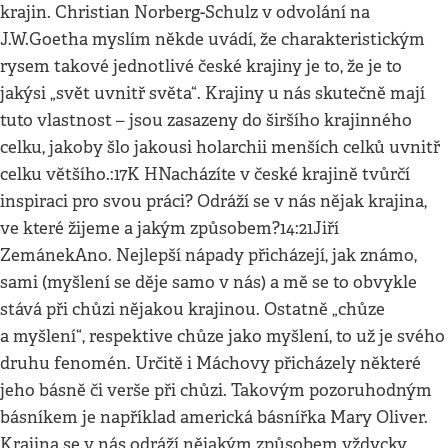
krajin. Christian Norberg-Schulz v odvolání na
J.W.Goetha myslím někde uvádí, že charakteristickým
rysem takové jednotlivé české krajiny je to, že je to
jakýsi „svět uvnitř světa“. Krajiny u nás skutečně mají
tuto vlastnost – jsou zasazeny do širšího krajinného
celku, jakoby šlo jakousi holarchii menších celků uvnitř
celku většího.:17K HNacházíte v české krajině tvůrčí
inspiraci pro svou práci? Odráží se v nás nějak krajina,
ve které žijeme a jakým způsobem?14:21Jiří
ZemánekAno. Nejlepší nápady přicházejí, jak známo,
sami (myšlení se děje samo v nás) a mě se to obvykle
stává při chůzi nějakou krajinou. Ostatně „chůze
a myšlení“, respektive chůze jako myšlení, to už je svého
druhu fenomén. Určitě i Máchovy přicházely některé
jeho básně či verše při chůzi. Takovým pozoruhodným
básníkem je například americká básnířka Mary Oliver.
Krajina se v nás odráží nějakým způsobem vždycky,