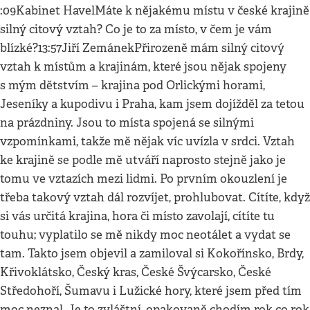
:09Kabinet HavelMáte k nějakému místu v české krajině
silný citový vztah? Co je to za místo, v čem je vám
blízké?13:57Jiří ZemánekPřirozeně mám silný citový
vztah k místům a krajinám, které jsou nějak spojeny
s mým dětstvím – krajina pod Orlickými horami,
Jeseníky a kupodivu i Praha, kam jsem dojížděl za tetou
na prázdniny. Jsou to místa spojená se silnými
vzpomínkami, takže mě nějak víc uvízla v srdci. Vztah
ke krajině se podle mě utváří naprosto stejně jako je
tomu ve vztazích mezi lidmi. Po prvním okouzlení je
třeba takový vztah dál rozvíjet, prohlubovat. Cítíte, když
si vás určitá krajina, hora či místo zavolají, cítíte tu
touhu; vyplatilo se mě nikdy moc neotálet a vydat se
tam. Takto jsem objevil a zamiloval si Kokořínsko, Brdy,
Křivoklátsko, Český kras, České Švýcarsko, České
Středohoří, Šumavu i Lužické hory, které jsem před tím
moc neznal. Je to zvláštní, opakovaně chodím rok co rok