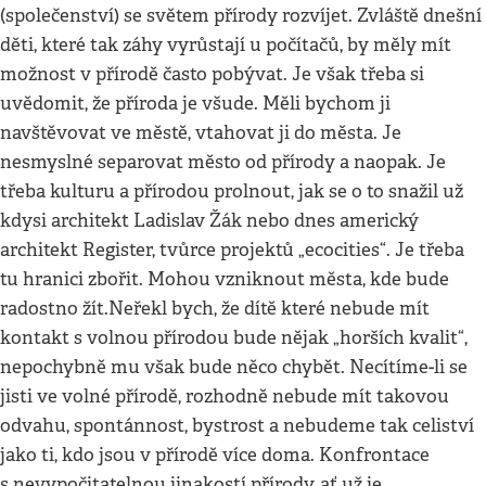
(společenství) se světem přírody rozvíjet. Zvláště dnešní
děti, které tak záhy vyrůstají u počítačů, by měly mít
možnost v přírodě často pobývat. Je však třeba si
uvědomit, že příroda je všude. Měli bychom ji
navštěvovat ve městě, vtahovat ji do města. Je
nesmyslné separovat město od přírody a naopak. Je
třeba kulturu a přírodou prolnout, jak se o to snažil už
kdysi architekt Ladislav Žák nebo dnes americký
architekt Register, tvůrce projektů „ecocities“. Je třeba
tu hranici zbořit. Mohou vzniknout města, kde bude
radostno žít.Neřekl bych, že dítě které nebude mít
kontakt s volnou přírodou bude nějak „horších kvalit“,
nepochybně mu však bude něco chybět. Necítíme-li se
jisti ve volné přírodě, rozhodně nebude mít takovou
odvahu, spontánnost, bystrost a nebudeme tak celiství
jako ti, kdo jsou v přírodě více doma. Konfrontace
s nevypočitatelnou jinakostí přírody, ať už je