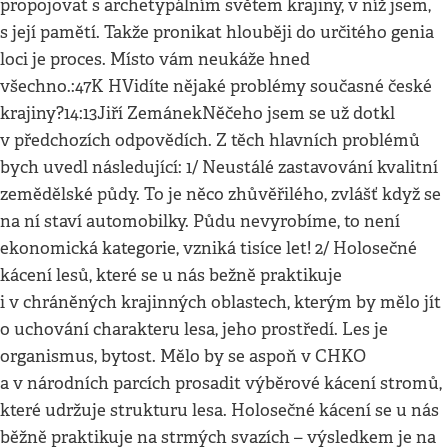
propojovat s archetypálním světem krajiny, v níž jsem,
s její pamětí. Takže pronikat hlouběji do určitého genia
loci je proces. Místo vám neukáže hned
všechno.:47K HVidíte nějaké problémy současné české
krajiny?14:13Jiří ZemánekNěčeho jsem se už dotkl
v předchozích odpovědích. Z těch hlavních problémů
bych uvedl následující: 1/ Neustálé zastavování kvalitní
zemědělské půdy. To je něco zhůvěřilého, zvlášť když se
na ní staví automobilky. Půdu nevyrobíme, to není
ekonomická kategorie, vzniká tisíce let! 2/ Holosečné
kácení lesů, které se u nás bežně praktikuje
i v chráněných krajinných oblastech, kterým by mělo jít
o uchování charakteru lesa, jeho prostředí. Les je
organismus, bytost. Mělo by se aspoň v CHKO
a v národních parcích prosadit výběrové kácení stromů,
které udržuje strukturu lesa. Holosečné kácení se u nás
běžně praktikuje na strmých svazích – výsledkem je na