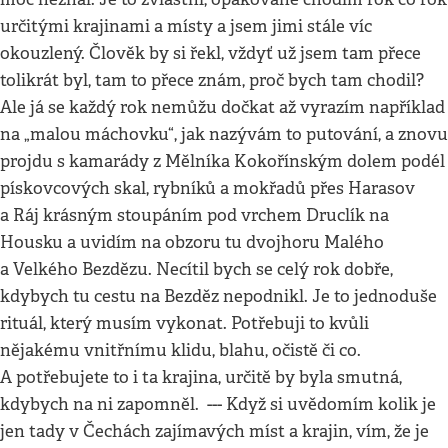
určitými krajinami a místy a jsem jimi stále víc
okouzlený. Člověk by si řekl, vždyť už jsem tam přece
tolikrát byl, tam to přece znám, proč bych tam chodil?
Ale já se každý rok nemůžu dočkat až vyrazím například
na „malou máchovku“, jak nazývám to putování, a znovu
projdu s kamarády z Mělníka Kokořínským dolem podél
pískovcových skal, rybníků a mokřadů přes Harasov
a Ráj krásným stoupáním pod vrchem Druclík na
Housku a uvidím na obzoru tu dvojhoru Malého
a Velkého Bezdězu. Necítil bych se celý rok dobře,
kdybych tu cestu na Bezděz nepodnikl. Je to jednoduše
rituál, který musím vykonat. Potřebuji to kvůli
nějakému vnitřnímu klidu, blahu, očistě či co.
A potřebujete to i ta krajina, určitě by byla smutná,
kdybych na ni zapomněl. --- Když si uvědomím kolik je
jen tady v Čechách zajímavých míst a krajin, vím, že je