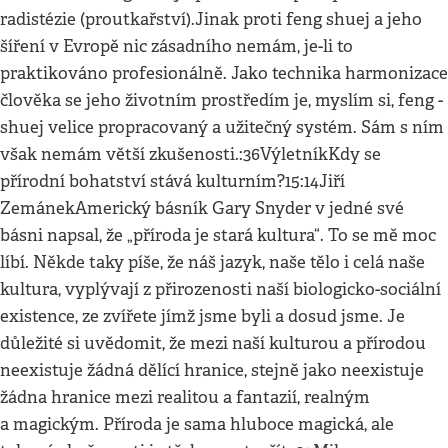
radistézie (proutkařství).Jinak proti feng shuej a jeho
šíření v Evropě nic zásadního nemám, je-li to
praktikováno profesionálně. Jako technika harmonizace
člověka se jeho životním prostředím je, myslím si, feng -
shuej velice propracovaný a užitečný systém. Sám s ním
však nemám větší zkušenosti.:36VýletníkKdy se
přírodní bohatství stává kulturním?15:14Jiří
ZemánekAmerický básník Gary Snyder v jedné své
básni napsal, že „příroda je stará kultura“. To se mě moc
líbí. Někde taky píše, že náš jazyk, naše tělo i celá naše
kultura, vyplývají z přirozenosti naší biologicko-sociální
existence, ze zvířete jímž jsme byli a dosud jsme. Je
důležité si uvědomit, že mezi naší kulturou a přírodou
neexistuje žádná dělící hranice, stejně jako neexistuje
žádna hranice mezi realitou a fantazií, realným
a magickým. Příroda je sama hluboce magická, ale