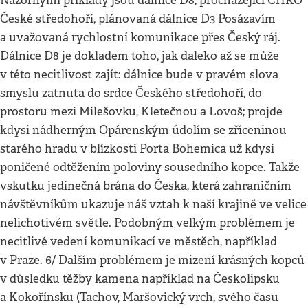
Názornými příklady jsou dálnice D8, procházející CHKO
České středohoří, plánovaná dálnice D3 Posázavím
a uvažovaná rychlostní komunikace přes Český ráj.
Dálnice D8 je dokladem toho, jak daleko až se může
v této necitlivost zajít: dálnice bude v pravém slova
smyslu zatnuta do srdce Českého středohoří, do
prostoru mezi Milešovku, Kletečnou a Lovoš; projde
kdysi nádherným Opárenským údolím se zříceninou
starého hradu v blízkosti Porta Bohemica už kdysi
poničené odtěžením poloviny sousedního kopce. Takže
vskutku jedinečná brána do Česka, která zahraničním
návštěvníkům ukazuje náš vztah k naší krajině ve velice
nelichotivém světle. Podobným velkým problémem je
necitlivé vedení komunikací ve městěch, například
v Praze. 6/ Dalším problémem je mizení krásných kopců
v důsledku těžby kamena například na Českolipsku
a Kokořínsku (Tachov, Maršovický vrch, svého času