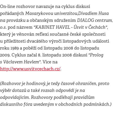
On-line rozhovor navazuje na cyklus diskusí
Masarykovou univerzitou
Divadlem Husa
pořádaných
,
na provázku
DIALOG centrum,
a občanským sdružením
o.s.
"KABINET HAVEL - Úsvit v Čechách"
pod názvem
,
který je věnován reflexi současné české společnosti
u příležitosti dvacátého výročí listopadových událostí
roku 1989 a poběží od listopadu 2008 do listopadu
"Prolog
2009. Cyklus začal 8. listopadu 2008 diskusí
s Václavem Havlem".
Více na
http://www.usvitvcechach.cz/
.
(Rozhovor je hodinový, je tedy časově ohraničen, proto
výběr dotazů a také rozsah odpovědí je na
odpovídajícím. Rozhovory podléhají pravidlům
diskusního fóra uvedeným v obchodních podmínkách.)