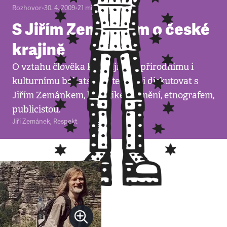
Rozhovor
•
30. 4. 2009
•
21
minut
S Jiřím Zemánkem o české
krajině
O vztahu člověka ke krajině, k přírodnímu i
kulturnímu bohatství, jste mohli diskutovat s
Jiřím Zemánkem, historikem umění, etnografem,
publicistou.
Jiří Zemánek
,
Respekt