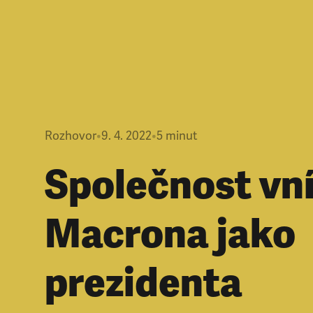
Rozhovor
•
9. 4. 2022
•
5
minut
Společnost vn
Macrona jako
prezidenta