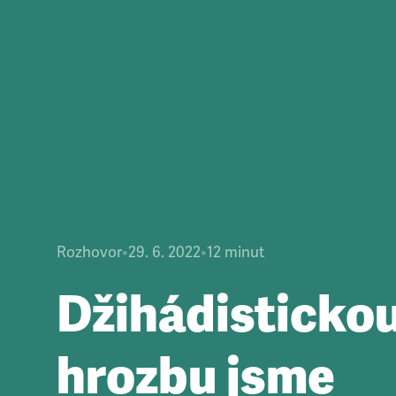
Rozhovor
•
29. 6. 2022
•
12
minut
Džihádisticko
hrozbu jsme