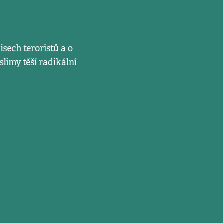
sech teroristů a o
limy těší radikální