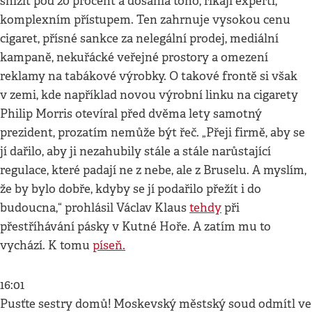
snížit pod 20 procent a dosáhla toho, říkají experti,
komplexním přístupem. Ten zahrnuje vysokou cenu
cigaret, přísné sankce za nelegální prodej, mediální
kampaně, nekuřácké veřejné prostory a omezení
reklamy na tabákové výrobky. O takové frontě si však
v zemi, kde například novou výrobní linku na cigarety
Philip Morris otevíral před dvěma lety samotný
prezident, prozatím nemůže být řeč. „Přeji firmě, aby se
jí dařilo, aby ji nezahubily stále a stále narůstající
regulace, které padají ne z nebe, ale z Bruselu. A myslím,
že by bylo dobře, kdyby se jí podařilo přežít i do
budoucna,“ prohlásil Václav Klaus
tehdy
při
přestříhávání pásky v Kutné Hoře. A zatím mu to
vychází. K tomu
píseň.
16:01
Pusťte sestry domů! Moskevský městský soud odmítl ve