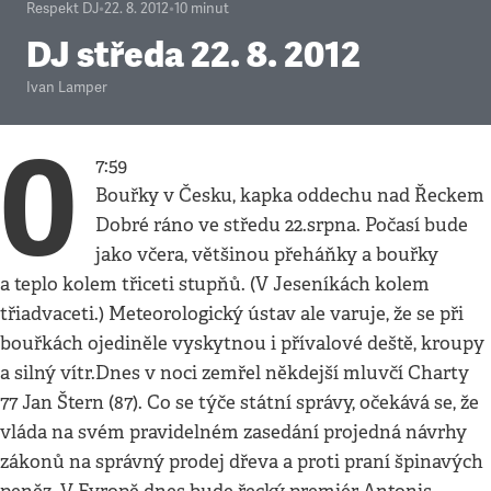
Respekt DJ
•
22. 8. 2012
•
10
minut
DJ středa 22. 8. 2012
Ivan Lamper
0
7:59
Bouřky v Česku, kapka oddechu nad Řeckem
Dobré ráno ve středu 22.srpna. Počasí bude
jako včera, většinou přeháňky a bouřky
a teplo kolem třiceti stupňů. (V Jeseníkách kolem
třiadvaceti.) Meteorologický ústav ale varuje, že se při
bouřkách ojediněle vyskytnou i přívalové deště, kroupy
a silný vítr.Dnes v noci zemřel někdejší mluvčí Charty
77 Jan Štern (87). Co se týče státní správy, očekává se, že
vláda na svém pravidelném zasedání projedná návrhy
zákonů na správný prodej dřeva a proti praní špinavých