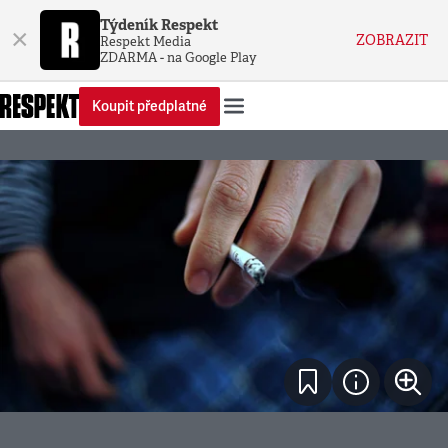
Týdeník Respekt
×
ZOBRAZIT
Respekt Media
ZDARMA - na Google Play
Koupit předplatné