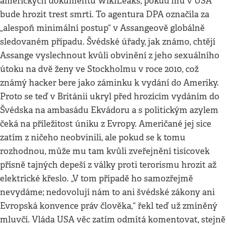
amerických dokumentů WikiLeaks, pokud mu v USA
bude hrozit trest smrti. To agentura DPA označila za
„alespoň minimální postup“ v Assangeově globálně
sledovaném případu. Švédské úřady, jak známo, chtějí
Assange vyslechnout kvůli obvinění z jeho sexuálního
útoku na dvě ženy ve Stockholmu v roce 2010, což
známý hacker bere jako záminku k vydání do Ameriky.
Proto se teď v Británii ukryl před hrozícím vydáním do
Švédska na ambasádu Ekvádoru a s politickým azylem
čeká na příležitost úniku z Evropy. Američané jej sice
zatím z ničeho neobvinili, ale pokud se k tomu
rozhodnou, může mu tam kvůli zveřejnění tisícovek
přísně tajných depeší z války proti terorismu hrozit až
elektrické křeslo. „V tom případě ho samozřejmě
nevydáme; nedovolují nám to ani švédské zákony ani
Evropská konvence práv člověka,“ řekl teď už zmíněný
mluvčí. Vláda USA věc zatím odmítá komentovat, stejně