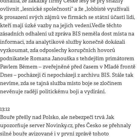
odhalila, že zakázky firmy České lesy se prý snažily
ovlivnit „lesnické společnosti“ a že „lobbisté využívali
k prosazení svých zájmů ve firmách se státní účastí lidi,
kteří mají úzké vazby na jejich vedení.Vedle těchto
zásadních odhalení už zpráva BIS neměla dost místa na
informaci, zda analytikové služby konečně dokázali
vyzkoumat, zda odposlechy korupčních hovorů
podnikatele Romana Janouška s tehdejším primátorem
Pavlem Bémem – zveřejněné před časem v Mladé frontě
Dnes – pocházejí či nepocházejí z archívu BIS. Stále tak
nevíme, zda se tajná služba místo boje se zločinem
nevěnuje raději politickému boji a vydírání.
13:12
Bouře přešly nad Polsko, ale nebezpečí trvá Jak
upozorňuje server Novinky.cz, přes Česko se přehnaly
silné bouře avizované i v první zprávě tohoto