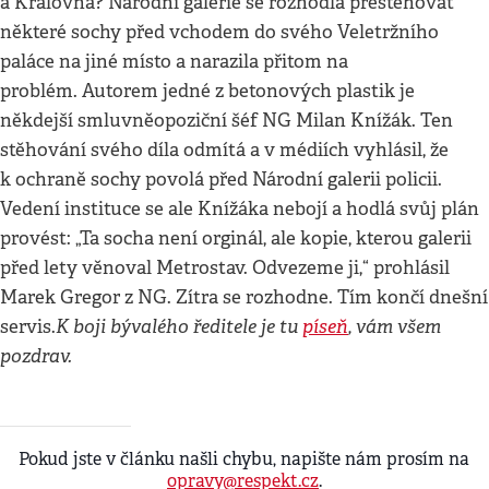
a Královna? Národní galerie se rozhodla přestěhovat
některé sochy před vchodem do svého Veletržního
paláce na jiné místo a narazila přitom na
problém. Autorem jedné z betonových plastik je
někdejší smluvněopoziční šéf NG Milan Knížák. Ten
stěhování svého díla odmítá a v médiích vyhlásil, že
k ochraně sochy povolá před Národní galerii policii.
Vedení instituce se ale Knížáka nebojí a hodlá svůj plán
provést: „Ta socha není orginál, ale kopie, kterou galerii
před lety věnoval Metrostav. Odvezeme ji,“ prohlásil
Marek Gregor z NG. Zítra se rozhodne. Tím končí dnešní
K boji bývalého ředitele je tu
píseň
, vám všem
servis.
pozdrav.
Pokud jste v článku našli chybu, napište nám prosím na
opravy@respekt.cz
.