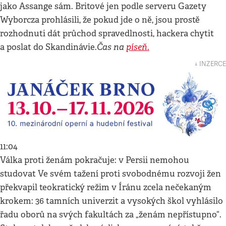
jako Assange sám. Britové jen podle serveru Gazety
Wyborcza prohlásili, že pokud jde o ně, jsou prostě
rozhodnuti dát průchod spravedlnosti, hackera chytit
Čas na
píseň.
a poslat do Skandinávie.
↓ INZERCE
11:04
Válka proti ženám pokračuje: v Persii nemohou
studovat Ve svém tažení proti svobodnému rozvoji žen
překvapil teokratický režim v Íránu zcela nečekaným
krokem: 36 tamních univerzit a vysokých škol vyhlásilo
řadu oborů na svých fakultách za „ženám nepřístupno“.