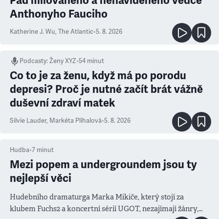
Pád milovaného a nenáviděného vědce
Anthonyho Fauciho
Katherine J. Wu
,
The Atlantic
•
5. 8. 2026
Podcasty
:
Ženy XYZ
•
54 minut
Co to je za ženu, když má po porodu
depresi? Proč je nutné začít brát vážně
duševní zdraví matek
Silvie Lauder
,
Markéta Plíhalová
•
5. 8. 2026
Hudba
•
7
minut
Mezi popem a undergroundem jsou ty
nejlepší věci
Hudebního dramaturga Marka Mikiče, který stojí za
klubem Fuchs2 a koncertní sérií UGOT, nezajímají žánry,