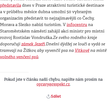
představila
dnes v Praze atraktivní turistické destinace
a v průběhu měsíce dubna umožní 50 vybraným
organizacím představit to nejzajímavější co Čechy,
Morava a Slezko nabízí turistům. V
infocentru
na
Staroměstském náměstí zahájil akci ministr pro místní
Ze svého rodného kraje
rozvoj Rostislav Vondruška.
doporučuji
zámek Jezeří
.
Dnešní dýdžej se loučí a vydá se
tramvají na Žižkov, aby vyvenčil psa na
Vítkově
na místě
volného venčení psů
.
Pokud jste v článku našli chybu, napište nám prosím na
opravy@respekt.cz
.
Sdílet