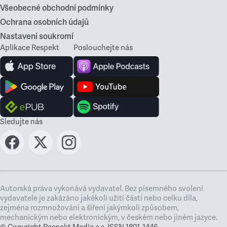
Všeobecné obchodní podmínky
Ochrana osobních údajů
Nastavení soukromí
Aplikace Respekt
Poslouchejte nás
Sledujte nás
Autorská práva vykonává vydavatel. Bez písemného svolení
vydavatele je zakázáno jakékoli užití částí nebo celku díla,
zejména rozmnožování a šíření jakýmkoli způsobem,
mechanickým nebo elektronickým, v českém nebo jiném jazyce.
© Copyright Respekt Media a.s. ISSN 1801-1446