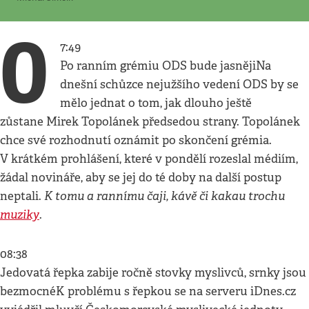
0
7:49
Po ranním grémiu ODS bude jasnějiNa
dnešní schůzce nejužšího vedení ODS by se
mělo jednat o tom, jak dlouho ještě
zůstane Mirek Topolánek předsedou strany. Topolánek
chce své rozhodnutí oznámit po skončení grémia.
V krátkém prohlášení, které v pondělí rozeslal médiím,
žádal novináře, aby se jej do té doby na další postup
K tomu a rannímu čaji, kávě či kakau trochu
neptali.
muziky
.
08:38
Jedovatá řepka zabije ročně stovky myslivců, srnky jsou
bezmocnéK problému s řepkou se na serveru iDnes.cz