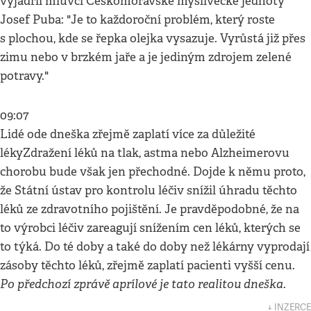
vyjádřil mluvčí Českomoravské myslivecké jednoty
Josef Puba: "Je to každoroční problém, který roste
s plochou, kde se řepka olejka vysazuje. Vyrůstá již přes
zimu nebo v brzkém jaře a je jediným zdrojem zelené
potravy."
09:07
Lidé ode dneška zřejmě zaplatí více za důležité
lékyZdražení léků na tlak, astma nebo Alzheimerovu
chorobu bude však jen přechodné. Dojde k němu proto,
že Státní ústav pro kontrolu léčiv snížil úhradu těchto
léků ze zdravotního pojištění. Je pravděpodobné, že na
to výrobci léčiv zareagují snížením cen léků, kterých se
to týká. Do té doby a také do doby než lékárny vyprodají
zásoby těchto léků, zřejmě zaplatí pacienti vyšší cenu.
Po předchozí zprávě aprílové je tato realitou dneška.
↓ INZERCE