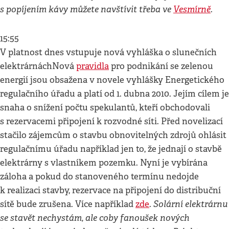
s popíjením kávy můžete navštívit třeba ve
Vesmírně
.
15:55
V platnost dnes vstupuje nová vyhláška o slunečních
elektrárnáchNová
pravidla
pro podnikání se zelenou
energií jsou obsažena v novele vyhlášky Energetického
regulačního úřadu a platí od 1. dubna 2010. Jejím cílem je
snaha o snížení počtu spekulantů, kteří obchodovali
s rezervacemi připojení k rozvodné síti. Před novelizací
stačilo zájemcům o stavbu obnovitelných zdrojů ohlásit
regulačnímu úřadu například jen to, že jednají o stavbě
elektrárny s vlastníkem pozemku. Nyní je vybírána
záloha a pokud do stanoveného termínu nedojde
k realizaci stavby, rezervace na připojení do distribuční
Solární elektrárnu
sítě bude zrušena. Více například
zde
.
se stavět nechystám, ale coby fanoušek nových