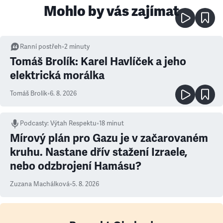
Mohlo by vás zajímat
Ranní postřeh
•
2
minuty
Tomáš Brolík: Karel Havlíček a jeho
elektrická morálka
Tomáš Brolík
•
6. 8. 2026
Podcasty
:
Výtah Respektu
•
18 minut
Mírový plán pro Gazu je v začarovaném
kruhu. Nastane dřív stažení Izraele,
nebo odzbrojení Hamásu?
Zuzana Machálková
•
5. 8. 2026