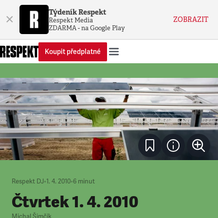
Týdeník Respekt
×
ZOBRAZIT
Respekt Media
ZDARMA - na Google Play
Koupit předplatné
Respekt DJ
•
1. 4. 2010
•
6
minut
Čtvrtek 1. 4. 2010
Michal Šimčík