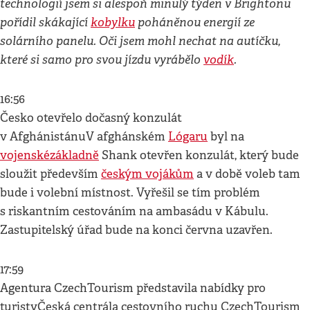
technologií jsem si alespoň minulý týden v Brightonu
pořídil skákající
kobylku
poháněnou energií ze
solárního panelu. Oči jsem mohl nechat na autíčku,
které si samo pro svou jízdu vyrábělo
vodík
.
16:56
Česko otevřelo dočasný konzulát
v AfghánistánuV afghánském
Lógaru
byl na
vojenské
základně
Shank otevřen konzulát, který bude
sloužit především
českým vojákům
a v době voleb tam
bude i volební místnost. Vyřešil se tím problém
s riskantním cestováním na ambasádu v Kábulu.
Zastupitelský úřad bude na konci června uzavřen.
17:59
Agentura CzechTourism představila nabídky pro
turistyČeská centrála cestovního ruchu CzechTourism