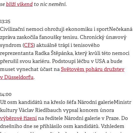
se
blíží víkend
to nic nemění.
13:25
Civilizační nemoci ohrožují ekonomiku i sportNečekaná
zpráva zaskočila fanoušky tenisu. Chronický únavový
syndrom (
CFS
) aktuálně trápí i tenisového
reprezentanta Radka Štěpánka, který kvůli této nemoci
přerušil svou kariéru. Podstoupí léčbu v USA a bude
muset vynechat účast na
Světovém poháru družstev
v Düsseldorfu
.
14:00
Už osm kandidátů na křeslo šéfa Národní galerieMinistr
kultury Václav Riedlbauch vypsal koncem února
výběrové řízení
na ředitele Národní galerie v Praze. Do
dnešního dne se přihlásilo osm kandidátů. Vzhledem