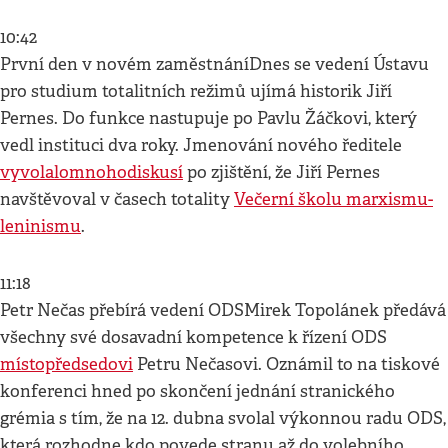
10:42
První den v novém zaměstnáníDnes se vedení Ústavu
pro studium totalitních režimů ujímá historik Jiří
Pernes. Do funkce nastupuje po Pavlu Žáčkovi, který
vedl instituci dva roky. Jmenování nového ředitele
vyvolalo
mnoho
diskusí
po zjištění, že Jiří Pernes
navštěvoval v časech totality
Večerní školu marxismu-
leninismu
.
11:18
Petr Nečas přebírá vedení ODSMirek Topolánek předává
všechny své dosavadní kompetence k řízení ODS
místopředsedovi
Petru Nečasovi. Oznámil to na tiskové
konferenci hned po skončení jednání stranického
grémia s tím, že na 12. dubna svolal výkonnou radu ODS,
která rozhodne kdo povede stranu až do volebního