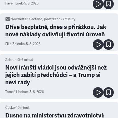
ale atmosféra
Pavel Turek
•
5. 8. 2026
Newsletter
:
Sečteno, podtrženo
•
3
minuty
Dříve bezplatně, dnes s přirážkou. Jak
nové náklady ovlivňují životní úroveň
Filip Zelenka
•
5. 8. 2026
Zahraničí
•
6
minut
Noví íránští vládci jsou odvážnější než
jejich zabití předchůdci – a Trump si
neví rady
Tomáš Lindner
•
5. 8. 2026
Česko
•
10
minut
Dusno na ministerstvu zdravotnictví: