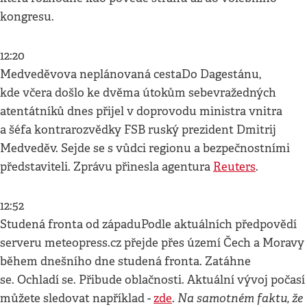
kongresu.
12:20
Medveděvova neplánovaná cestaDo Dagestánu,
kde včera došlo ke dvěma útokům sebevražedných
atentátníků dnes přijel v doprovodu ministra vnitra
a šéfa kontrarozvědky FSB ruský prezident Dmitrij
Medveděv. Sejde se s vůdci regionu a bezpečnostními
představiteli. Zprávu přinesla agentura
Reuters
.
12:52
Studená fronta od západuPodle aktuálních předpovědí
serveru meteopress.cz přejde přes území Čech a Moravy
během dnešního dne studená fronta. Zatáhne
se. Ochladí se. Přibude oblačnosti. Aktuální vývoj počasí
Na samotném faktu, že
můžete sledovat například -
zde
.