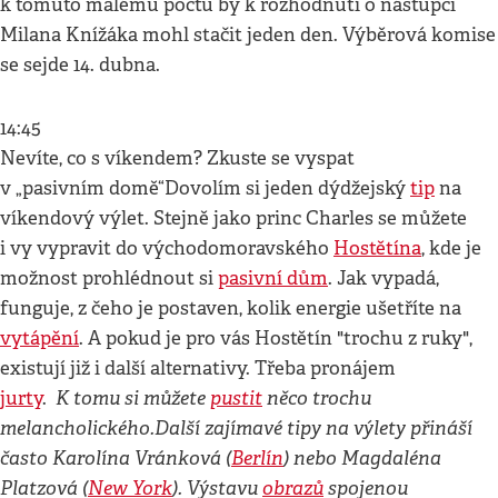
k tomuto malému počtu by k rozhodnutí o nástupci
Milana Knížáka mohl stačit jeden den. Výběrová komise
se sejde 14. dubna.
14:45
Nevíte, co s víkendem? Zkuste se vyspat
v „pasivním domě“Dovolím si jeden dýdžejský
tip
na
víkendový výlet. Stejně jako princ Charles se můžete
i vy vypravit do východomoravského
Hostětína
, kde je
možnost prohlédnout si
pasivní dům
. Jak vypadá,
funguje, z čeho je postaven, kolik energie ušetříte na
vytápění
. A pokud je pro vás Hostětín "trochu z ruky",
existují již i další alternativy. Třeba pronájem
K tomu si můžete
pustit
něco trochu
jurty
.
melancholického.
Další zajímavé tipy na výlety přináší
často Karolína Vránková (
Berlín
) nebo Magdaléna
Platzová (
New York
).
Výstavu
obrazů
spojenou