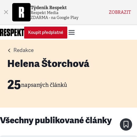
Týdeník Respekt
×
ZOBRAZIT
Respekt Media
ZDARMA - na Google Play
Koupit předplatné
Redakce
Helena Štorchová
25
napsaných článků
Všechny publikované články