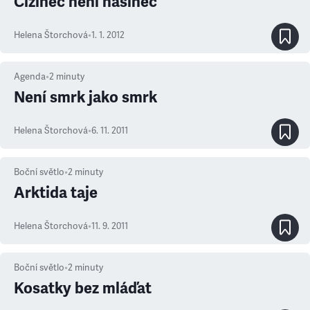
Cizinec není našinec
Helena Štorchová
•
1. 1. 2012
Agenda
•
2
minuty
Není smrk jako smrk
Helena Štorchová
•
6. 11. 2011
Boční světlo
•
2
minuty
Arktida taje
Helena Štorchová
•
11. 9. 2011
Boční světlo
•
2
minuty
Kosatky bez mláďat