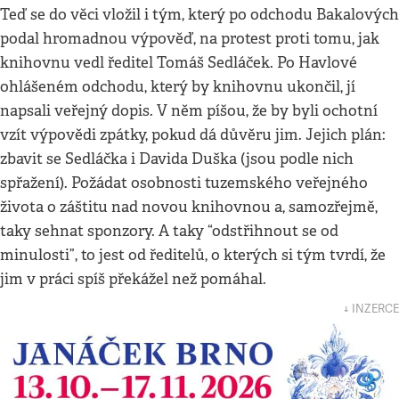
Teď se do věci vložil i tým, který po odchodu Bakalových
podal hromadnou výpověď, na protest proti tomu, jak
knihovnu vedl ředitel Tomáš Sedláček. Po Havlové
ohlášeném odchodu, který by knihovnu ukončil, jí
napsali veřejný dopis. V něm píšou, že by byli ochotní
vzít výpovědi zpátky, pokud dá důvěru jim. Jejich plán:
zbavit se Sedláčka i Davida Duška (jsou podle nich
spřažení). Požádat osobnosti tuzemského veřejného
života o záštitu nad novou knihovnou a, samozřejmě,
taky sehnat sponzory. A taky “odstřihnout se od
minulosti”, to jest od ředitelů, o kterých si tým tvrdí, že
jim v práci spíš překážel než pomáhal.
↓ INZERCE