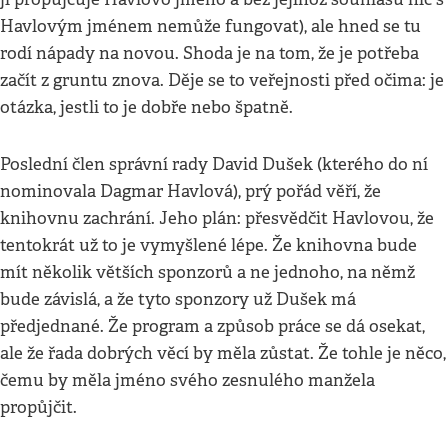
Havlovým jménem nemůže fungovat), ale hned se tu
rodí nápady na novou. Shoda je na tom, že je potřeba
začít z gruntu znova. Děje se to veřejnosti před očima: je
otázka, jestli to je dobře nebo špatně.
Poslední člen správní rady David Dušek (kterého do ní
nominovala Dagmar Havlová), prý pořád věří, že
knihovnu zachrání. Jeho plán: přesvědčit Havlovou, že
tentokrát už to je vymyšlené lépe. Že knihovna bude
mít několik větších sponzorů a ne jednoho, na němž
bude závislá, a že tyto sponzory už Dušek má
předjednané. Že program a způsob práce se dá osekat,
ale že řada dobrých věcí by měla zůstat. Že tohle je něco,
čemu by měla jméno svého zesnulého manžela
propůjčit.