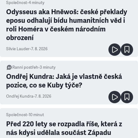
Společnost
•
4
minuty
Odysseus aka Hněwoš: české překlady
eposu odhalují bídu humanitních věd i
roli Homéra v českém národním
obrození
Silvie Lauder
•
7. 8. 2026
Ranní postřeh
•
3
minuty
Ondřej Kundra: Jaká je vlastně česká
pozice, co se Kuby týče?
Ondřej Kundra
•
7. 8. 2026
Společnost
•
10
minut
Před 220 lety se rozpadla říše, která z
nás kdysi udělala součást Západu