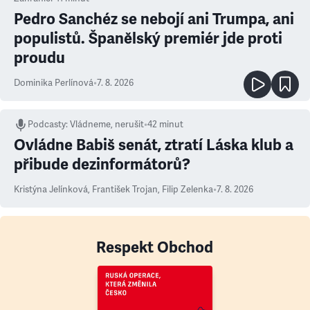
Pedro Sanchéz se nebojí ani Trumpa, ani
populistů. Španělský premiér jde proti
proudu
Dominika Perlínová
•
7. 8. 2026
Podcasty
:
Vládneme, nerušit
•
42 minut
Ovládne Babiš senát, ztratí Láska klub a
přibude dezinformátorů?
Kristýna Jelínková
,
František Trojan
,
Filip Zelenka
•
7. 8. 2026
Respekt Obchod