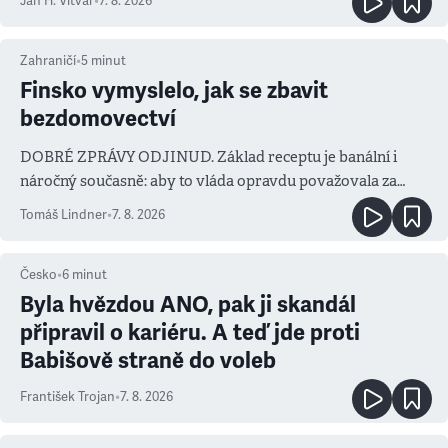
Jan H. Vitvar
•
7. 8. 2026
Zahraničí
•
5
minut
Finsko vymyslelo, jak se zbavit
bezdomovectví
DOBRÉ ZPRÁVY ODJINUD. Základ receptu je banální i
náročný současně: aby to vláda opravdu považovala za
prioritu
Tomáš Lindner
•
7. 8. 2026
Česko
•
6
minut
Byla hvězdou ANO, pak ji skandál
připravil o kariéru. A teď jde proti
Babišově straně do voleb
František Trojan
•
7. 8. 2026