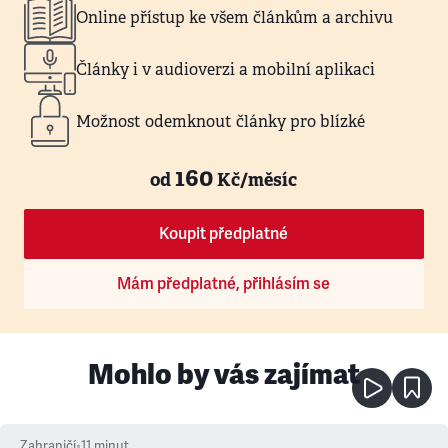
Online přístup ke všem článkům a archivu
Články i v audioverzi a mobilní aplikaci
Možnost odemknout články pro blízké
160
od
Kč/měsíc
Koupit předplatné
Mám předplatné, přihlásím se
Mohlo by vás zajímat
Zahraničí
•
11
minut