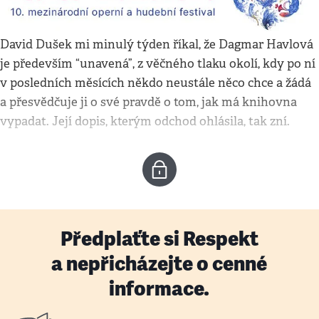
David Dušek mi minulý týden říkal, že Dagmar Havlová
je především “unavená”, z věčného tlaku okolí, kdy po ní
v posledních měsících někdo neustále něco chce a žádá
a přesvědčuje ji o své pravdě o tom, jak má knihovna
vypadat. Její dopis, kterým odchod ohlásila, tak zní.
Předplaťte si Respekt
a nepřicházejte o cenné
informace.