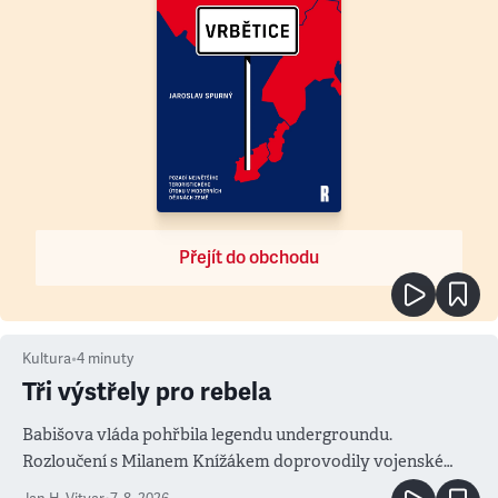
Přejít do obchodu
Kultura
•
4
minuty
Tři výstřely pro rebela
Babišova vláda pohřbila legendu undergroundu.
Rozloučení s Milanem Knížákem doprovodily vojenské
salvy i kritika pokrokářů