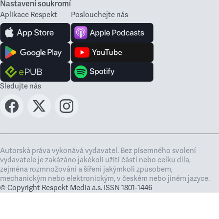
Nastavení soukromí
Aplikace Respekt
Poslouchejte nás
Sledujte nás
Autorská práva vykonává vydavatel. Bez písemného svolení
vydavatele je zakázáno jakékoli užití částí nebo celku díla,
zejména rozmnožování a šíření jakýmkoli způsobem,
mechanickým nebo elektronickým, v českém nebo jiném jazyce.
© Copyright Respekt Media a.s. ISSN 1801-1446