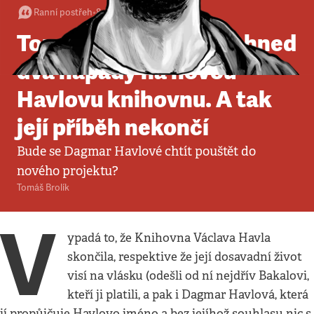
Ranní postřeh
•
8. 6. 2026
•
2
minuty
Tomáš Brolík: Jsou tu hned
dva nápady na novou
Havlovu knihovnu. A tak
její příběh nekončí
Bude se Dagmar Havlové chtít pouštět do
nového projektu?
Tomáš Brolík
V
ypadá to, že Knihovna Václava Havla
skončila, respektive že její dosavadní život
visí na vlásku (odešli od ní nejdřív Bakalovi,
kteří ji platili, a pak i Dagmar Havlová, která
jí propůjčuje Havlovo jméno a bez jejíhož souhlasu nic s