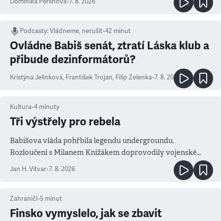
Dominika Perlínová
•
7. 8. 2026
Podcasty
:
Vládneme, nerušit
•
42 minut
Ovládne Babiš senát, ztratí Láska klub a
přibude dezinformátorů?
Kristýna Jelínková
,
František Trojan
,
Filip Zelenka
•
7. 8. 2026
Kultura
•
4
minuty
Tři výstřely pro rebela
Babišova vláda pohřbila legendu undergroundu.
Rozloučení s Milanem Knížákem doprovodily vojenské
salvy i kritika pokrokářů
Jan H. Vitvar
•
7. 8. 2026
Zahraničí
•
5
minut
Finsko vymyslelo, jak se zbavit