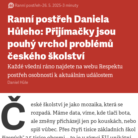
Ranní postřeh
•
26. 5. 2025
•
3
minuty
Ranní postřeh Daniela
Hůleho: Přijímačky jsou
pouhý vrchol problémů
českého školství
Každé všední ráno najdete na webu Respektu
postřeh osobností k aktuálním událostem
Daniel Hůle
Č
eské školství je jako mozaika, která se
rozpadá. Máme data, víme, kde tlačí bota,
ale změny přicházejí jen po kouskách, nebo
spíš vůbec. Přes čtyři tisíce základních škol
„řízených“ 2,5 tisíce obcemi – to je v rámci EU unikátní