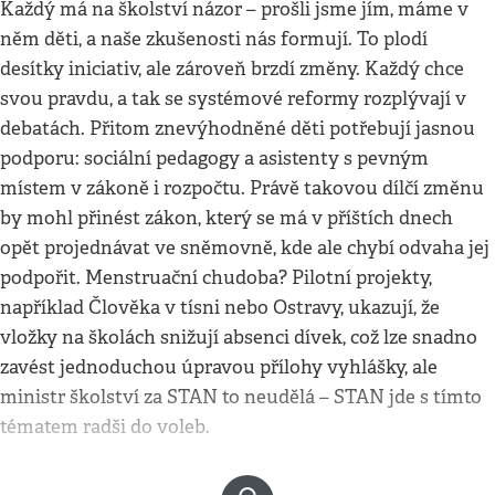
Každý má na školství názor – prošli jsme jím, máme v
něm děti, a naše zkušenosti nás formují. To plodí
desítky iniciativ, ale zároveň brzdí změny. Každý chce
svou pravdu, a tak se systémové reformy rozplývají v
debatách. Přitom znevýhodněné děti potřebují jasnou
podporu: sociální pedagogy a asistenty s pevným
místem v zákoně i rozpočtu. Právě takovou dílčí změnu
by mohl přinést zákon, který se má v příštích dnech
opět projednávat ve sněmovně, kde ale chybí odvaha jej
podpořit. Menstruační chudoba? Pilotní projekty,
například Člověka v tísni nebo Ostravy, ukazují, že
vložky na školách snižují absenci dívek, což lze snadno
zavést jednoduchou úpravou přílohy vyhlášky, ale
ministr školství za STAN to neudělá – STAN jde s tímto
tématem radši do voleb.