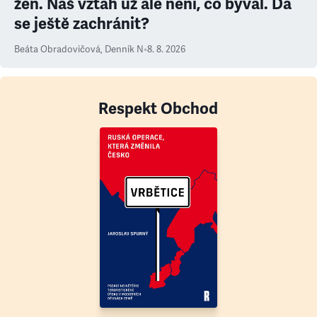
žen. Náš vztah už ale není, co býval. Dá
se ještě zachránit?
Beáta Obradovičová
,
Denník N
•
8. 8. 2026
Respekt Obchod