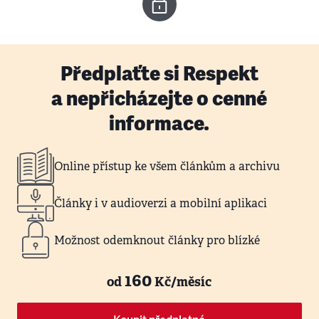
Předplaťte si Respekt
a nepřicházejte o cenné
informace.
Online přístup ke všem článkům a archivu
Články i v audioverzi a mobilní aplikaci
Možnost odemknout články pro blízké
160
od
Kč/měsíc