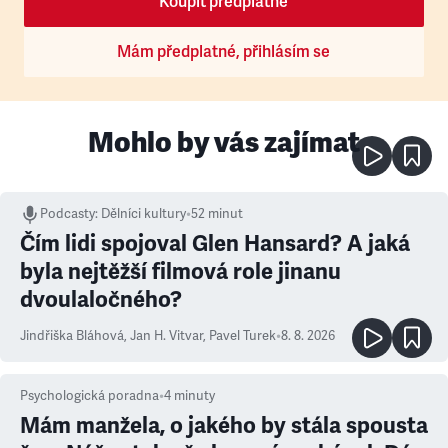
Koupit předplatné
Mám předplatné, přihlásím se
Mohlo by vás zajímat
Podcasty
:
Dělníci kultury
•
52 minut
Čím lidi spojoval Glen Hansard? A jaká
byla nejtěžší filmová role jinanu
dvoulaločného?
Jindřiška Bláhová
,
Jan H. Vitvar
,
Pavel Turek
•
8. 8. 2026
Psychologická poradna
•
4
minuty
Mám manžela, o jakého by stála spousta