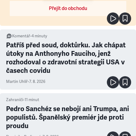
Přejít do obchodu
Komentář
•
4
minuty
Patříš před soud, doktůrku. Jak chápat
útoky na Anthonyho Fauciho, jenž
rozhodoval o zdravotní strategii USA v
časech covidu
Martin Uhlíř
•
7. 8. 2026
Zahraničí
•
11
minut
Pedro Sanchéz se nebojí ani Trumpa, ani
populistů. Španělský premiér jde proti
proudu