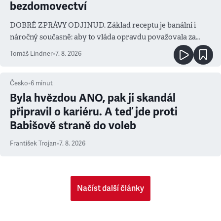
bezdomovectví
DOBRÉ ZPRÁVY ODJINUD. Základ receptu je banální i
náročný současně: aby to vláda opravdu považovala za
prioritu
Tomáš Lindner
•
7. 8. 2026
Česko
•
6
minut
Byla hvězdou ANO, pak ji skandál
připravil o kariéru. A teď jde proti
Babišově straně do voleb
František Trojan
•
7. 8. 2026
Načíst další články