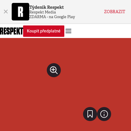
Týdeník Respekt
×
ZOBRAZIT
Respekt Media
ZDARMA - na Google Play
Koupit předplatné