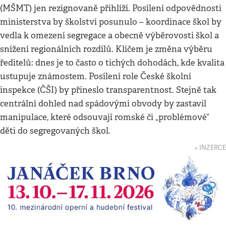
(MŠMT) jen rezignovaně přihlíží. Posílení odpovědnosti
ministerstva by školství posunulo – koordinace škol by
vedla k omezení segregace a obecně výběrovosti škol a
snížení regionálních rozdílů. Klíčem je změna výběru
ředitelů: dnes je to často o tichých dohodách, kde kvalita
ustupuje známostem. Posílení role České školní
inspekce (ČŠI) by přineslo transparentnost. Stejně tak
centrální dohled nad spádovými obvody by zastavil
manipulace, které odsouvají romské či „problémové“
děti do segregovaných škol.
↓ INZERCE