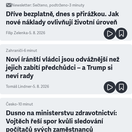
Newsletter
:
Sečteno, podtrženo
•
3
minuty
Dříve bezplatně, dnes s přirážkou. Jak
nové náklady ovlivňují životní úroveň
Filip Zelenka
•
5. 8. 2026
Zahraničí
•
6
minut
Noví íránští vládci jsou odvážnější než
jejich zabití předchůdci – a Trump si
neví rady
Tomáš Lindner
•
5. 8. 2026
Česko
•
10
minut
Dusno na ministerstvu zdravotnictví:
Vojtěch řeší spor kvůli sledování
počítačů svých zaměstnanců