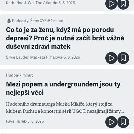
Katherine J. Wu
,
The Atlantic
•
5. 8. 2026
Podcasty
:
Ženy XYZ
•
54 minut
Co to je za ženu, když má po porodu
depresi? Proč je nutné začít brát vážně
duševní zdraví matek
Silvie Lauder
,
Markéta Plíhalová
•
5. 8. 2026
Hudba
•
7
minut
Mezi popem a undergroundem jsou ty
nejlepší věci
Hudebního dramaturga Marka Mikiče, který stojí za
klubem Fuchs2 a koncertní sérií UGOT, nezajímají žánry,
ale atmosféra
Pavel Turek
•
5. 8. 2026