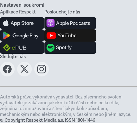
Nastavení soukromí
Aplikace Respekt
Poslouchejte nás
Sledujte nás
Autorská práva vykonává vydavatel. Bez písemného svolení
vydavatele je zakázáno jakékoli užití částí nebo celku díla,
zejména rozmnožování a šíření jakýmkoli způsobem,
mechanickým nebo elektronickým, v českém nebo jiném jazyce.
© Copyright Respekt Media a.s. ISSN 1801-1446