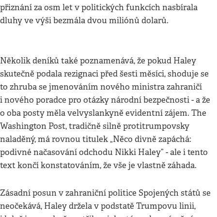
přiznání za osm let v politických funkcích nasbírala
dluhy ve výši bezmála dvou miliónů dolarů.
Několik deníků také poznamenává, že pokud Haley
skutečně podala rezignaci před šesti měsíci, shoduje se
to zhruba se jmenováním nového ministra zahraničí
i nového poradce pro otázky národní bezpečnosti - a že
o oba posty měla velvyslankyně evidentní zájem. The
Washington Post, tradičně silně protitrumpovsky
naladěný, má rovnou titulek „Něco divně zapáchá:
podivné načasování odchodu Nikki Haley” - ale i tento
text končí konstatováním, že vše je vlastně záhada.
Zásadní posun v zahraniční politice Spojených států se
neočekává, Haley držela v podstatě Trumpovu linii,