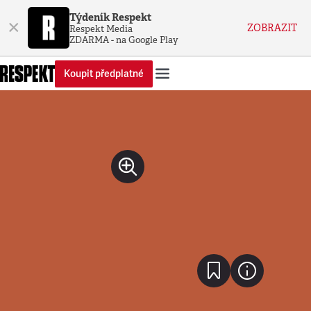
Týdeník Respekt
×
ZOBRAZIT
Respekt Media
ZDARMA - na Google Play
Koupit předplatné