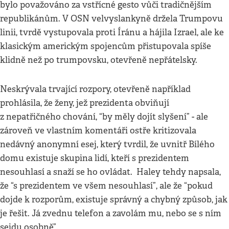
bylo považováno za vstřícné gesto vůči tradičnějším
republikánům. V OSN velvyslankyně držela Trumpovu
linii, tvrdě vystupovala proti Íránu a hájila Izrael, ale ke
klasickým americkým spojencům přistupovala spíše
klidně než po trumpovsku, otevřeně nepřátelsky.
Neskrývala trvající rozpory, otevřeně například
prohlásila, že ženy, jež prezidenta obviňují
z nepatřičného chování, “by měly dojít slyšení” - ale
zároveň ve vlastním komentáři ostře kritizovala
nedávný anonymní esej, který tvrdil, že uvnitř Bílého
domu existuje skupina lidí, kteří s prezidentem
nesouhlasí a snaží se ho ovládat. Haley tehdy napsala,
že “s prezidentem ve všem nesouhlasí”, ale že “pokud
dojde k rozporům, existuje správný a chybný způsob, jak
je řešit. Já zvednu telefon a zavolám mu, nebo se s ním
sejdu osobně”.