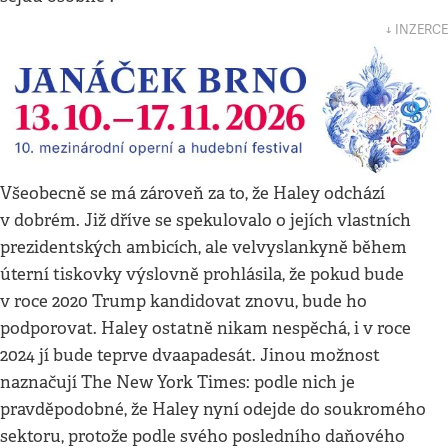
↓ INZERCE
Všeobecně se má zároveň za to, že Haley odchází
v dobrém. Již dříve se spekulovalo o jejích vlastních
prezidentských ambicích, ale velvyslankyně během
úterní tiskovky výslovně prohlásila, že pokud bude
v roce 2020 Trump kandidovat znovu, bude ho
podporovat. Haley ostatně nikam nespěchá, i v roce
2024 jí bude teprve dvaapadesát. Jinou možnost
naznačují The New York Times: podle nich je
pravděpodobné, že Haley nyní odejde do soukromého
sektoru, protože podle svého posledního daňového