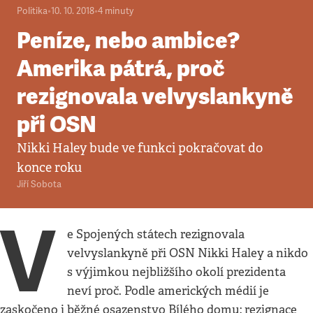
Politika
•
10. 10. 2018
•
4
minuty
Peníze, nebo ambice?
Amerika pátrá, proč
rezignovala velvyslankyně
při OSN
Nikki Haley bude ve funkci pokračovat do
konce roku
Jiří Sobota
V
e Spojených státech rezignovala
velvyslankyně při OSN Nikki Haley a nikdo
s výjimkou nejbližšího okolí prezidenta
neví proč. Podle amerických médií je
zaskočeno i běžné osazenstvo Bílého domu; rezignace