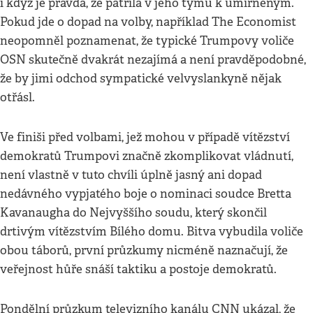
i když je pravda, že patřila v jeho týmu k umírněným.
Pokud jde o dopad na volby, například The Economist
neopomněl poznamenat, že typické Trumpovy voliče
OSN skutečně dvakrát nezajímá a není pravděpodobné,
že by jimi odchod sympatické velvyslankyně nějak
otřásl.
Ve finiši před volbami, jež mohou v případě vítězství
demokratů Trumpovi značně zkomplikovat vládnutí,
není vlastně v tuto chvíli úplně jasný ani dopad
nedávného vypjatého boje o nominaci soudce Bretta
Kavanaugha do Nejvyššího soudu, který skončil
drtivým vítězstvím Bílého domu. Bitva vybudila voliče
obou táborů, první průzkumy nicméně naznačují, že
veřejnost hůře snáší taktiku a postoje demokratů.
Pondělní průzkum televizního kanálu CNN ukázal, že