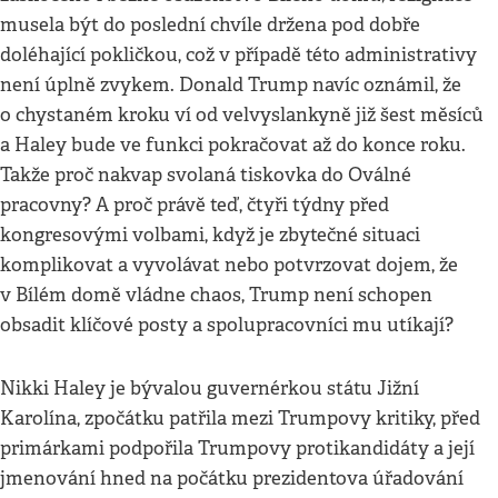
musela být do poslední chvíle držena pod dobře
doléhající pokličkou, což v případě této administrativy
není úplně zvykem. Donald Trump navíc oznámil, že
o chystaném kroku ví od velvyslankyně již šest měsíců
a Haley bude ve funkci pokračovat až do konce roku.
Takže proč nakvap svolaná tiskovka do Oválné
pracovny? A proč právě teď, čtyři týdny před
kongresovými volbami, když je zbytečné situaci
komplikovat a vyvolávat nebo potvrzovat dojem, že
v Bílém domě vládne chaos, Trump není schopen
obsadit klíčové posty a spolupracovníci mu utíkají?
Nikki Haley je bývalou guvernérkou státu Jižní
Karolína, zpočátku patřila mezi Trumpovy kritiky, před
primárkami podpořila Trumpovy protikandidáty a její
jmenování hned na počátku prezidentova úřadování