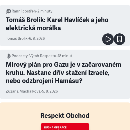
Ranní postřeh
•
2
minuty
Tomáš Brolík: Karel Havlíček a jeho
elektrická morálka
Tomáš Brolík
•
6. 8. 2026
Podcasty
:
Výtah Respektu
•
18 minut
Mírový plán pro Gazu je v začarovaném
kruhu. Nastane dřív stažení Izraele,
nebo odzbrojení Hamásu?
Zuzana Machálková
•
5. 8. 2026
Respekt Obchod