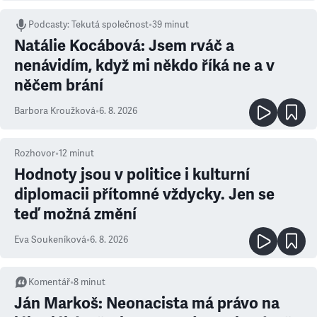
Podcasty
:
Tekutá společnost
•
39 minut
Natálie Kocábová: Jsem rváč a
nenávidím, když mi někdo říká ne a v
něčem brání
Barbora Kroužková
•
6. 8. 2026
Rozhovor
•
12
minut
Hodnoty jsou v politice i kulturní
diplomacii přítomné vždycky. Jen se
teď možná změní
Eva Soukeníková
•
6. 8. 2026
Komentář
•
8
minut
Ján Markoš: Neonacista má právo na