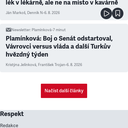
lék v lékárně, ale ne na místo v kavárně
Ján Markoš
,
Denník N
•
6. 8. 2026
Newsletter
:
Plamínková
•
7
minut
Plamínková: Boj o Senát odstartoval,
Vávrovci versus vláda a další Turkův
hvězdný týden
Kristýna Jelínková
,
František Trojan
•
6. 8. 2026
Načíst další články
Respekt
Redakce