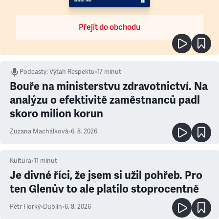
Přejít do obchodu
Podcasty
:
Výtah Respektu
•
17 minut
Bouře na ministerstvu zdravotnictví. Na
analýzu o efektivitě zaměstnanců padl
skoro milion korun
Zuzana Machálková
•
6. 8. 2026
Kultura
•
11
minut
Je divné říci, že jsem si užil pohřeb. Pro
ten Glenův to ale platilo stoprocentně
Petr Horký
•
Dublin
•
6. 8. 2026