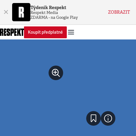
Týdeník Respekt
×
ZOBRAZIT
Respekt Media
ZDARMA - na Google Play
Koupit předplatné