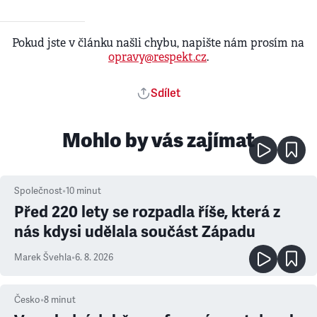
Pokud jste v článku našli chybu, napište nám prosím na
opravy@respekt.cz
.
Sdílet
Mohlo by vás zajímat
Společnost
•
10
minut
Před 220 lety se rozpadla říše, která z
nás kdysi udělala součást Západu
Marek Švehla
•
6. 8. 2026
Česko
•
8
minut