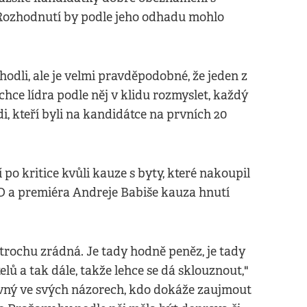
 Rozhodnutí by podle jeho odhadu mohlo
zhodli, ale je velmi pravděpodobné, že jeden z
i chce lídra podle něj v klidu rozmyslet, každý
di, kteří byli na kandidátce na prvních 20
po kritice kvůli kauze s byty, které nakoupil
O a premiéra Andreje Babiše kauza hnutí
trochu zrádná. Je tady hodně peněz, je tady
ů a tak dále, takže lehce se dá sklouznout,"
pevný ve svých názorech, kdo dokáže zaujmout