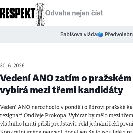
Odvaha nejen číst
Babišova vláda
🗳️ Předvolebn
30. 6. 2026
Vedení ANO zatím o pražském 
vybírá mezi třemi kandidáty
Vedení ANO nerozhodlo v pondělí o lídrovi pražské ka
rezignaci Ondřeje Prokopa. Vybírat by mělo mezi třemi 
vládního hnutí přišli představit, řekl jednání řekl pr
Konkrétní jména neuvedl, dodal jen, že to jsou lidé z