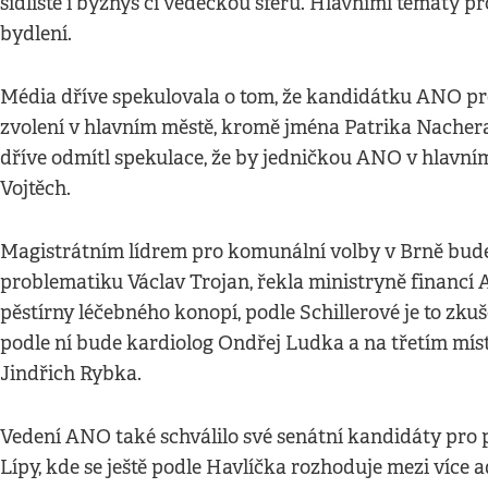
sídliště i byznys či vědeckou sféru. Hlavními tématy p
bydlení.
Média dříve spekulovala o tom, že kandidátku ANO pro
zvolení v hlavním městě, kromě jména Patrika Nachera
dříve odmítl spekulace, že by jedničkou ANO v hlavní
Vojtěch.
Magistrátním lídrem pro komunální volby v Brně bude
problematiku Václav Trojan, řekla ministryně financí A
pěstírny léčebného konopí, podle Schillerové je to zk
podle ní bude kardiolog Ondřej Ludka a na třetím míst
Jindřich Rybka.
Vedení ANO také schválilo své senátní kandidáty pro 
Lípy, kde se ještě podle Havlíčka rozhoduje mezi více 