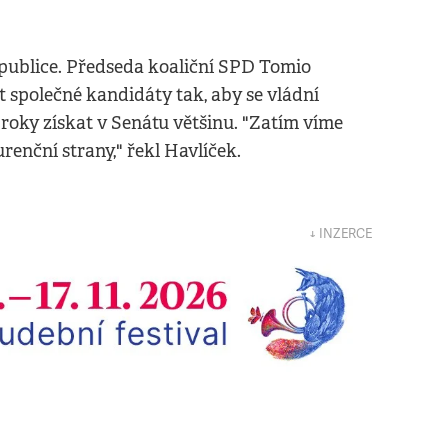
republice. Předseda koaliční SPD Tomio
 společné kandidáty tak, aby se vládní
roky získat v Senátu většinu. "Zatím víme
nční strany," řekl Havlíček.
↓ INZERCE