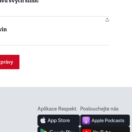
avu svých silnic
vin
zprávy
Aplikace Respekt
Poslouchejte nás