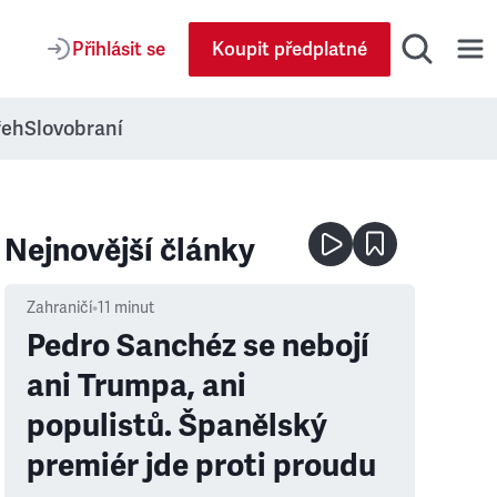
Přihlásit se
Koupit předplatné
řeh
Slovobraní
Nejnovější články
Zahraničí
•
11
minut
Pedro Sanchéz se nebojí
ani Trumpa, ani
populistů. Španělský
premiér jde proti proudu