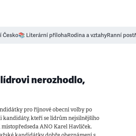
í Česko
📚 Literární příloha
Rodina a vztahy
Ranní post
lídrovi nerozhodlo,
ndidátky pro říjnové obecní volby po
kandidáty, kteří se lídrům nejsilnějšího
vní místopředseda ANO Karel Havlíček.
 pražské kandidátky dobře obeznámení s