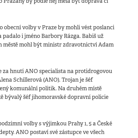
ro Pražany by podle něj měla být doprava či
 obecní volby v Praze by mohli vést poslanci
 padalo i jméno Barbory Rázga. Babiš už
m městě mohl být ministr zdravotnictví Adam
 za hnutí ANO specialista na protidrogovou
lena Schillerová (ANO). Trojan je šéf
ušený komunální politik. Na druhém místě
ě bývalý šéf jihomoravské dopravní policie
podzimní volby s výjimkou Prahy 1, 5 a České
adepty. ANO postaví své zástupce ve všech