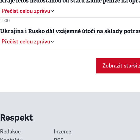
Kraje letos nedostanou od státu žádné peníze na opr
Přečíst celou zprávu
11:00
Ukrajina i Rusko dál vzájemně útočí na sklady potra
Přečíst celou zprávu
Zobrazit starší 
Respekt
Redakce
Inzerce