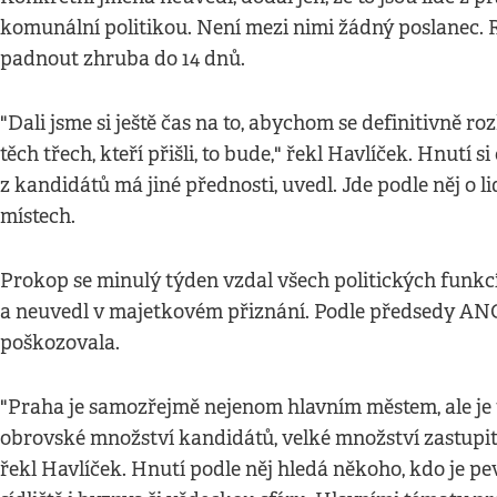
komunální politikou. Není mezi nimi žádný poslanec.
padnout zhruba do 14 dnů.
"Dali jsme si ještě čas na to, abychom se definitivně ro
těch třech, kteří přišli, to bude," řekl Havlíček. Hnutí s
z kandidátů má jiné přednosti, uvedl. Jde podle něj o li
místech.
Prokop se minulý týden vzdal všech politických funkcí 
a neuvedl v majetkovém přiznání. Podle předsedy AN
poškozovala.
"Praha je samozřejmě nejenom hlavním městem, ale je 
obrovské množství kandidátů, velké množství zastupitel
řekl Havlíček. Hnutí podle něj hledá někoho, kdo je 