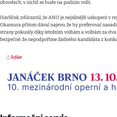
obvodech, v nichž se bude na podzim volit.
Havlíček zdůraznil, že ANO je nejsilnější uskupení v 
Okamura přitom dával najevo, že by preferoval nasadit
strany pokusily díky letošním volbám a volbám za dva 
bezpečně, že nepodpoříme žádného kandidáta z konkure
Sdílet