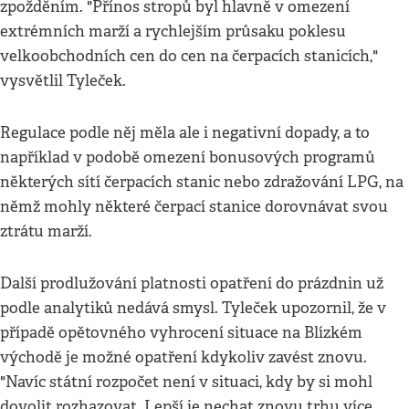
zpožděním. "Přínos stropů byl hlavně v omezení
extrémních marží a rychlejším průsaku poklesu
velkoobchodních cen do cen na čerpacích stanicích,"
vysvětlil Tyleček.
Regulace podle něj měla ale i negativní dopady, a to
například v podobě omezení bonusových programů
některých sítí čerpacích stanic nebo zdražování LPG, na
němž mohly některé čerpací stanice dorovnávat svou
ztrátu marží.
Další prodlužování platnosti opatření do prázdnin už
podle analytiků nedává smysl. Tyleček upozornil, že v
případě opětovného vyhrocení situace na Blízkém
východě je možné opatření kdykoliv zavést znovu.
"Navíc státní rozpočet není v situaci, kdy by si mohl
dovolit rozhazovat. Lepší je nechat znovu trhu více