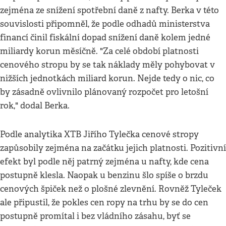
zejména ze snížení spotřební daně z nafty. Berka v této
souvislosti připomněl, že podle odhadů ministerstva
financí činil fiskální dopad snížení daně kolem jedné
miliardy korun měsíčně. "Za celé období platnosti
cenového stropu by se tak náklady měly pohybovat v
nižších jednotkách miliard korun. Nejde tedy o nic, co
by zásadně ovlivnilo plánovaný rozpočet pro letošní
rok," dodal Berka.
Podle analytika XTB Jiřího Tylečka cenové stropy
zapůsobily zejména na začátku jejich platnosti. Pozitivní
efekt byl podle něj patrný zejména u nafty, kde cena
postupně klesla. Naopak u benzinu šlo spíše o brzdu
cenových špiček než o plošné zlevnění. Rovněž Tyleček
ale připustil, že pokles cen ropy na trhu by se do cen
postupně promítal i bez vládního zásahu, byť se