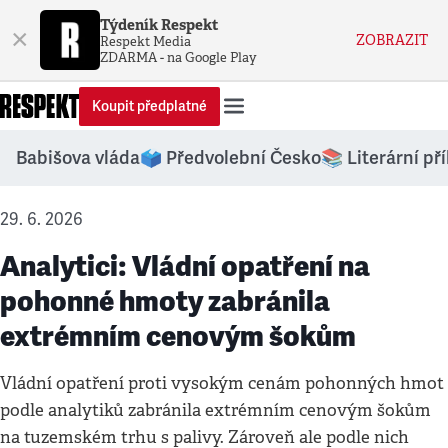
Týdeník Respekt
×
ZOBRAZIT
Respekt Media
ZDARMA - na Google Play
Koupit předplatné
Babišova vláda
🗳️ Předvolební Česko
📚 Literární př
29. 6. 2026
Analytici: Vládní opatření na
pohonné hmoty zabránila
extrémním cenovým šokům
Vládní opatření proti vysokým cenám pohonných hmot
podle analytiků zabránila extrémním cenovým šokům
na tuzemském trhu s palivy. Zároveň ale podle nich