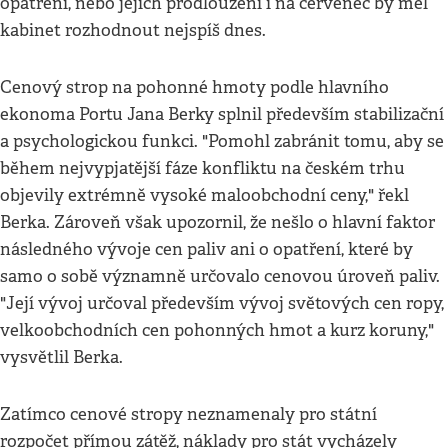
opatření, nebo jejich prodloužení i na červenec by měl
kabinet rozhodnout nejspíš dnes.
Cenový strop na pohonné hmoty podle hlavního
ekonoma Portu Jana Berky splnil především stabilizační
a psychologickou funkci. "Pomohl zabránit tomu, aby se
během nejvypjatější fáze konfliktu na českém trhu
objevily extrémně vysoké maloobchodní ceny," řekl
Berka. Zároveň však upozornil, že nešlo o hlavní faktor
následného vývoje cen paliv ani o opatření, které by
samo o sobě významně určovalo cenovou úroveň paliv.
"Její vývoj určoval především vývoj světových cen ropy,
velkoobchodních cen pohonných hmot a kurz koruny,"
vysvětlil Berka.
Zatímco cenové stropy neznamenaly pro státní
rozpočet přímou zátěž, náklady pro stát vycházely