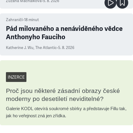
Zuzana Machálková
•
5. 8. 2026
Zahraničí
•
18
minut
Pád milovaného a nenáviděného vědce
Anthonyho Fauciho
Katherine J. Wu
,
The Atlantic
•
5. 8. 2026
INZERCE
Proč jsou některé zásadní obrazy české
moderny po desetiletí neviditelné?
Galerie KODL otevírá soukromé sbírky a představuje Fillu tak,
jak ho veřejnost zná jen zřídka.