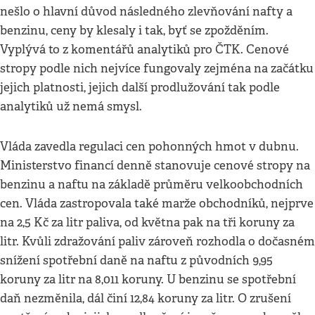
nešlo o hlavní důvod následného zlevňování nafty a
benzinu, ceny by klesaly i tak, byť se zpožděním.
Vyplývá to z komentářů analytiků pro ČTK. Cenové
stropy podle nich nejvíce fungovaly zejména na začátku
jejich platnosti, jejich další prodlužování tak podle
analytiků už nemá smysl.
Vláda zavedla regulaci cen pohonných hmot v dubnu.
Ministerstvo financí denně stanovuje cenové stropy na
benzinu a naftu na základě průměru velkoobchodních
cen. Vláda zastropovala také marže obchodníků, nejprve
na 2,5 Kč za litr paliva, od května pak na tři koruny za
litr. Kvůli zdražování paliv zároveň rozhodla o dočasném
snížení spotřební daně na naftu z původních 9,95
koruny za litr na 8,011 koruny. U benzinu se spotřební
daň nezměnila, dál činí 12,84 koruny za litr. O zrušení