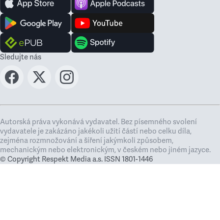
Sledujte nás
Autorská práva vykonává vydavatel. Bez písemného svolení
vydavatele je zakázáno jakékoli užití částí nebo celku díla,
zejména rozmnožování a šíření jakýmkoli způsobem,
mechanickým nebo elektronickým, v českém nebo jiném jazyce.
© Copyright Respekt Media a.s. ISSN 1801-1446