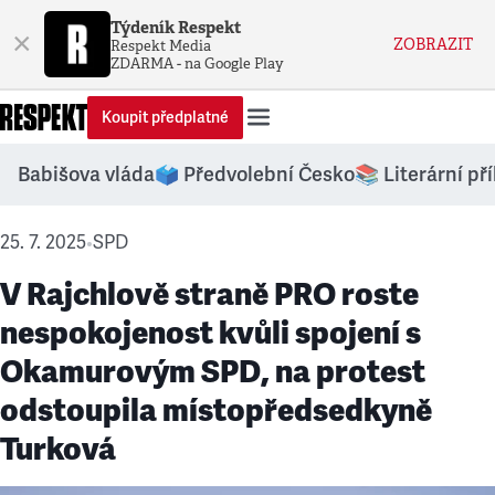
Týdeník Respekt
×
ZOBRAZIT
Respekt Media
ZDARMA - na Google Play
Koupit předplatné
Babišova vláda
🗳️ Předvolební Česko
📚 Literární př
25. 7. 2025
SPD
•
V Rajchlově straně PRO roste
nespokojenost kvůli spojení s
Okamurovým SPD, na protest
odstoupila místopředsedkyně
Turková