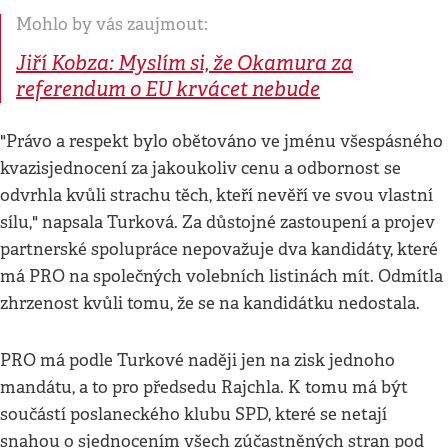
Mohlo by vás zaujmout:
Jiří Kobza: Myslím si, že Okamura za
referendum o EU krvácet nebude
"Právo a respekt bylo obětováno ve jménu všespásného
kvazisjednocení za jakoukoliv cenu a odbornost se
odvrhla kvůli strachu těch, kteří nevěří ve svou vlastní
sílu," napsala Turková. Za důstojné zastoupení a projev
partnerské spolupráce nepovažuje dva kandidáty, které
má PRO na společných volebních listinách mít. Odmítla
zhrzenost kvůli tomu, že se na kandidátku nedostala.
PRO má podle Turkové naději jen na zisk jednoho
mandátu, a to pro předsedu Rajchla. K tomu má být
součástí poslaneckého klubu SPD, které se netají
snahou o sjednocením všech zúčastněných stran pod