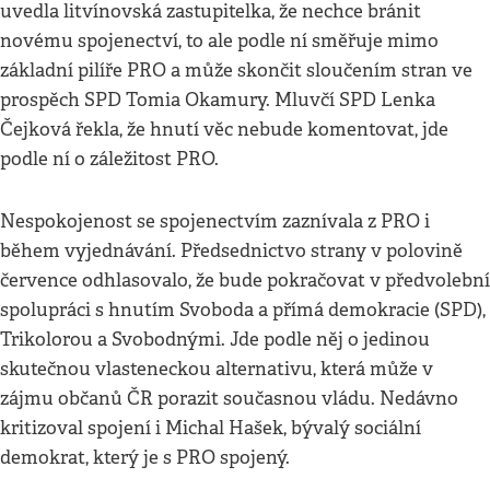
uvedla litvínovská zastupitelka, že nechce bránit
novému spojenectví, to ale podle ní směřuje mimo
základní pilíře PRO a může skončit sloučením stran ve
prospěch SPD Tomia Okamury. Mluvčí SPD Lenka
Čejková řekla, že hnutí věc nebude komentovat, jde
podle ní o záležitost PRO.
Nespokojenost se spojenectvím zaznívala z PRO i
během vyjednávání. Předsednictvo strany v polovině
července odhlasovalo, že bude pokračovat v předvolební
spolupráci s hnutím Svoboda a přímá demokracie (SPD),
Trikolorou a Svobodnými. Jde podle něj o jedinou
skutečnou vlasteneckou alternativu, která může v
zájmu občanů ČR porazit současnou vládu. Nedávno
kritizoval spojení i Michal Hašek, bývalý sociální
demokrat, který je s PRO spojený.