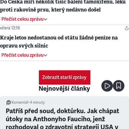
Do Česka míří několik tisíc balení tamoxifenu, léku
proti rakovině prsu, který nedávno došel
Přečíst celou zprávu
včera 12:16
Kraje letos nedostanou od státu žádné peníze na
opravu svých silnic
Přečíst celou zprávu
Zobrazit starší zprávy
Nejnovější články
Komentář
•
4
minuty
Patříš před soud, doktůrku. Jak chápat
útoky na Anthonyho Fauciho, jenž
rozhodoval o zdravotní strategii USA v