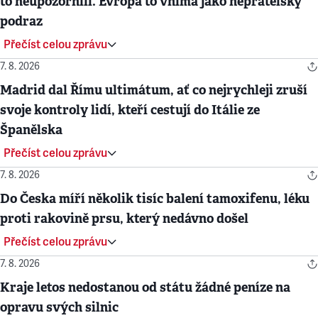
to neupozornili. Evropa to vnímá jako nepřátelský
podraz
Přečíst celou zprávu
7. 8. 2026
Madrid dal Římu ultimátum, ať co nejrychleji zruší
svoje kontroly lidí, kteří cestují do Itálie ze
Španělska
Přečíst celou zprávu
7. 8. 2026
Do Česka míří několik tisíc balení tamoxifenu, léku
proti rakovině prsu, který nedávno došel
Přečíst celou zprávu
7. 8. 2026
Kraje letos nedostanou od státu žádné peníze na
opravu svých silnic