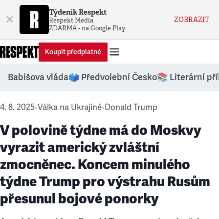
Týdeník Respekt
×
ZOBRAZIT
Respekt Media
ZDARMA - na Google Play
Koupit předplatné
Babišova vláda
🗳️ Předvolební Česko
📚 Literární př
4. 8. 2025
Válka na Ukrajině
Donald Trump
•
•
V polovině týdne má do Moskvy
vyrazit americký zvláštní
zmocněnec. Koncem minulého
týdne Trump pro výstrahu Rusům
přesunul bojové ponorky