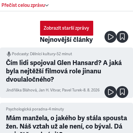
Přečíst celou zprávu
Zobrazit starší zprávy
Nejnovější články
Podcasty
:
Dělníci kultury
•
52 minut
Čím lidi spojoval Glen Hansard? A jaká
byla nejtěžší filmová role jinanu
dvoulaločného?
Jindřiška Bláhová
,
Jan H. Vitvar
,
Pavel Turek
•
8. 8. 2026
Psychologická poradna
•
4
minuty
Mám manžela, o jakého by stála spousta
žen. Náš vztah už ale není, co býval. Dá