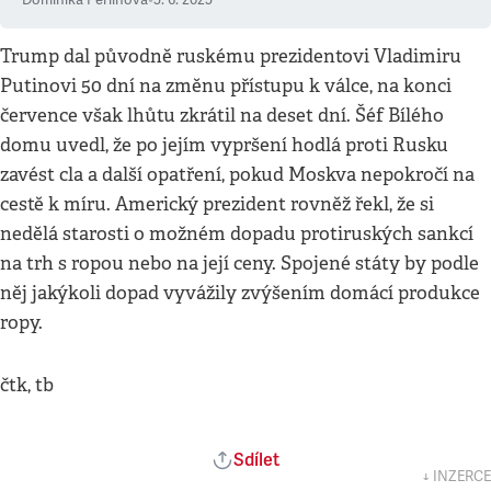
Dominika Perlínová
•
5. 6. 2025
Trump dal původně ruskému prezidentovi Vladimiru
Putinovi 50 dní na změnu přístupu k válce, na konci
července však lhůtu zkrátil na deset dní. Šéf Bílého
domu uvedl, že po jejím vypršení hodlá proti Rusku
zavést cla a další opatření, pokud Moskva nepokročí na
cestě k míru. Americký prezident rovněž řekl, že si
nedělá starosti o možném dopadu protiruských sankcí
na trh s ropou nebo na její ceny. Spojené státy by podle
něj jakýkoli dopad vyvážily zvýšením domácí produkce
ropy.
čtk, tb
Sdílet
↓ INZERCE