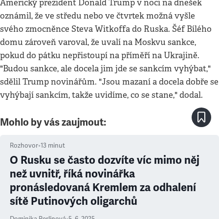
Americký prezident Donald Trump v noci na dnešek
oznámil, že ve středu nebo ve čtvrtek možná vyšle
svého zmocněnce Steva Witkoffa do Ruska. Šéf Bílého
domu zároveň varoval, že uvalí na Moskvu sankce,
pokud do pátku nepřistoupí na příměří na Ukrajině.
"Budou sankce, ale docela jim jde se sankcím vyhýbat,"
sdělil Trump novinářům. "Jsou mazaní a docela dobře se
vyhýbají sankcím, takže uvidíme, co se stane," dodal.
Mohlo by vás zaujmout:
Rozhovor
•
13
minut
O Rusku se často dozvíte víc mimo něj
než uvnitř, říká novinářka
pronásledovaná Kremlem za odhalení
sítě Putinových oligarchů