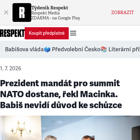
Týdeník Respekt
×
ZOBRAZIT
Respekt Media
ZDARMA - na Google Play
Koupit předplatné
Babišova vláda
🗳️ Předvolební Česko
📚 Literární př
1. 7. 2026
Prezident mandát pro summit
NATO dostane, řekl Macinka.
Babiš nevidí důvod ke schůzce