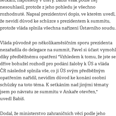
setkání, naposledy v úterý. Babiš však podle něj
nesouhlasil, protože z jeho pohledu je všechno
rozhodnuté. Napsal prezidentovi dopis, ve kterém uvedl,
že nevidí důvod ke schůzce s prezidentem k summitu,
protože vláda splnila všechna nařízení Ústavního soudu.
Vláda původně po několikaměsíčním sporu prezidenta
nezařadila do delegace na summit, Pavel si účast vymohl
díky předběžnému opatření "Vzhledem k tomu, že jste se
dříve bohužel rozhodl pro podání žaloby k ÚS a vláda
ČR následně splnila vše, co jí ÚS svým předběžným
opatřením nařídil, nevidím důvod ke konání osobní
schůzky na toto téma. K setkáním nad jinými tématy
jsem po návratu ze summitu v Ankaře otevřen,"
uvedl Babiš.
Dodal, že ministerstvo zahraničních věcí podle jeho