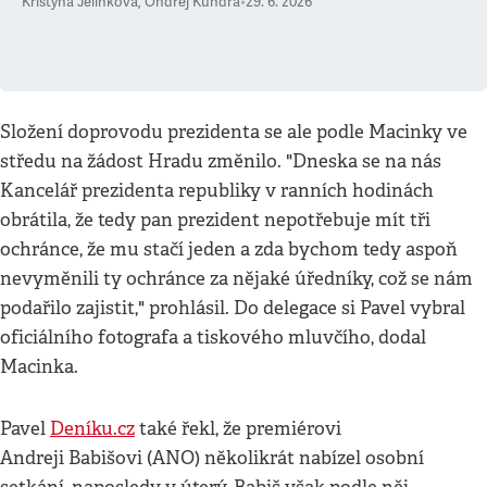
Kristýna Jelínková
,
Ondřej Kundra
•
29. 6. 2026
Složení doprovodu prezidenta se ale podle Macinky ve
středu na žádost Hradu změnilo. "Dneska se na nás
Kancelář prezidenta republiky v ranních hodinách
obrátila, že tedy pan prezident nepotřebuje mít tři
ochránce, že mu stačí jeden a zda bychom tedy aspoň
nevyměnili ty ochránce za nějaké úředníky, což se nám
podařilo zajistit," prohlásil. Do delegace si Pavel vybral
oficiálního fotografa a tiskového mluvčího, dodal
Macinka.
Pavel
Deníku.cz
také řekl, že premiérovi
Andreji Babišovi (ANO) několikrát nabízel osobní