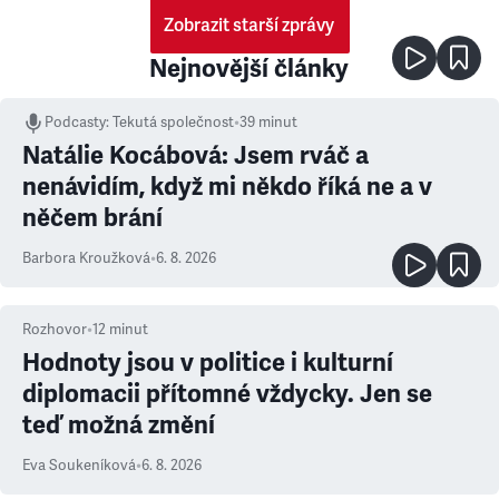
Zobrazit starší zprávy
Nejnovější články
Podcasty
:
Tekutá společnost
•
39 minut
Natálie Kocábová: Jsem rváč a
nenávidím, když mi někdo říká ne a v
něčem brání
Barbora Kroužková
•
6. 8. 2026
Rozhovor
•
12
minut
Hodnoty jsou v politice i kulturní
diplomacii přítomné vždycky. Jen se
teď možná změní
Eva Soukeníková
•
6. 8. 2026