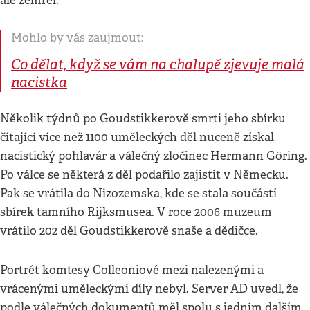
ale zemřel.
Mohlo by vás zaujmout:
Co dělat, když se vám na chalupě zjevuje malá
nacistka
Několik týdnů po Goudstikkerově smrti jeho sbírku
čítající více než 1100 uměleckých děl nuceně získal
nacistický pohlavár a válečný zločinec Hermann Göring.
Po válce se některá z děl podařilo zajistit v Německu.
Pak se vrátila do Nizozemska, kde se stala součástí
sbírek tamního Rijksmusea. V roce 2006 muzeum
vrátilo 202 děl Goudstikkerově snaše a dědičce.
Portrét komtesy Colleoniové mezi nalezenými a
vrácenými uměleckými díly nebyl. Server AD uvedl, že
podle válečných dokumentů měl spolu s jedním dalším