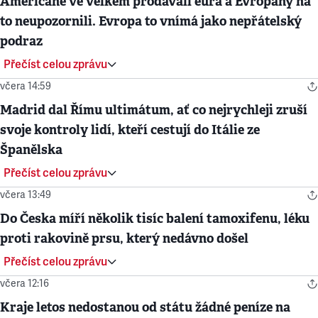
Američané ve velkém prodávali eura a Evropany na
to neupozornili. Evropa to vnímá jako nepřátelský
podraz
Přečíst celou zprávu
včera 14:59
Madrid dal Římu ultimátum, ať co nejrychleji zruší
svoje kontroly lidí, kteří cestují do Itálie ze
Španělska
Přečíst celou zprávu
včera 13:49
Do Česka míří několik tisíc balení tamoxifenu, léku
proti rakovině prsu, který nedávno došel
Přečíst celou zprávu
včera 12:16
Kraje letos nedostanou od státu žádné peníze na