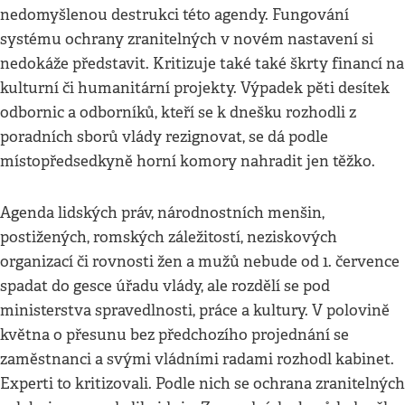
nedomyšlenou destrukci této agendy. Fungování
systému ochrany zranitelných v novém nastavení si
nedokáže představit. Kritizuje také také škrty financí na
kulturní či humanitární projekty. Výpadek pěti desítek
odbornic a odborníků, kteří se k dnešku rozhodli z
poradních sborů vlády rezignovat, se dá podle
místopředsedkyně horní komory nahradit jen těžko.
Agenda lidských práv, národnostních menšin,
postižených, romských záležitostí, neziskových
organizací či rovnosti žen a mužů nebude od 1. července
spadat do gesce úřadu vlády, ale rozdělí se pod
ministerstva spravedlnosti, práce a kultury. V polovině
května o přesunu bez předchozího projednání se
zaměstnanci a svými vládními radami rozhodl kabinet.
Experti to kritizovali. Podle nich se ochrana zranitelných