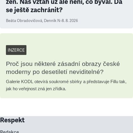
žen. Náš vztah už ale není, co býval. Dá
se ještě zachránit?
Beáta Obradovičová
,
Denník N
•
8. 8. 2026
INZERCE
Proč jsou některé zásadní obrazy české
moderny po desetiletí neviditelné?
Galerie KODL otevírá soukromé sbírky a představuje Fillu tak,
jak ho veřejnost zná jen zřídka.
Respekt
Redakce