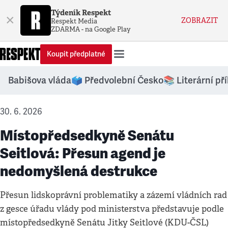
Týdeník Respekt
×
ZOBRAZIT
Respekt Media
ZDARMA - na Google Play
Koupit předplatné
Babišova vláda
🗳️ Předvolební Česko
📚 Literární př
30. 6. 2026
Místopředsedkyně Senátu
Seitlová: Přesun agend je
nedomyšlená destrukce
Přesun lidskoprávní problematiky a zázemí vládních rad
z gesce úřadu vlády pod ministerstva představuje podle
místopředsedkyně Senátu Jitky Seitlové (KDU-ČSL)