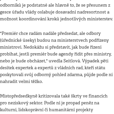
odborníků je podstatné ale hlavně to, že se přesunem z
gesce úřadu vlády oslabuje dosavadní nadresortnost a
možnost koordinování kroků jednotlivých ministerstev.
"Premiér chce radám nadále předsedat, ale odbory
(úřednické úseky) budou na ministerstvech podřízeny
ministrovi. Nedokážu si představit, jak bude řízení
probíhat, jestli premiér bude agendy řídit přes ministry,
nebo je bude obcházet," uvedla Seitlová. Výpadek pěti
desítek expertek a expertů z vládních rad, kteří státu
poskytovali svůj odborný pohled zdarma, půjde podle ní
nahradit velmi těžko.
Místopředsedkyně kritizovala také škrty ve financích
pro neziskový sektor. Podle ní je propad peněz na
kulturní, lidskoprávní či humanitární projekty