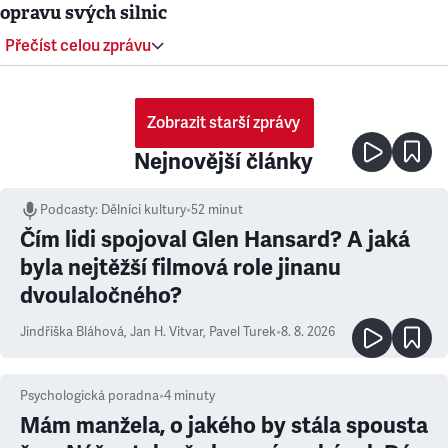
opravu svých silnic
Přečíst celou zprávu
Zobrazit starší zprávy
Nejnovější články
Podcasty
:
Dělníci kultury
•
52 minut
Čím lidi spojoval Glen Hansard? A jaká
byla nejtěžší filmová role jinanu
dvoulaločného?
Jindřiška Bláhová
,
Jan H. Vitvar
,
Pavel Turek
•
8. 8. 2026
Psychologická poradna
•
4
minuty
Mám manžela, o jakého by stála spousta