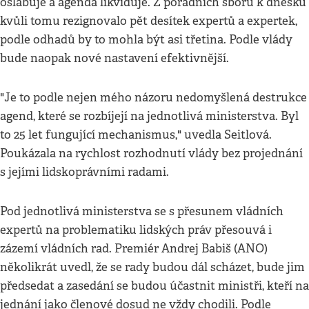
oslabuje a agenda likviduje. Z poradních sborů k dnešku
kvůli tomu rezignovalo pět desítek expertů a expertek,
podle odhadů by to mohla být asi třetina. Podle vlády
bude naopak nové nastavení efektivnější.
"Je to podle nejen mého názoru nedomyšlená destrukce
agend, které se rozbíjejí na jednotlivá ministerstva. Byl
to 25 let fungující mechanismus," uvedla Seitlová.
Poukázala na rychlost rozhodnutí vlády bez projednání
s jejími lidskoprávními radami.
Pod jednotlivá ministerstva se s přesunem vládních
expertů na problematiku lidských práv přesouvá i
zázemí vládních rad. Premiér Andrej Babiš (ANO)
několikrát uvedl, že se rady budou dál scházet, bude jim
předsedat a zasedání se budou účastnit ministři, kteří na
jednání jako členové dosud ne vždy chodili. Podle