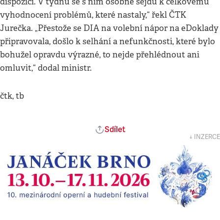
dispozici. V týdnu se s ním osobně sejdu k celkovému
vyhodnocení problémů, které nastaly,“ řekl ČTK
Jurečka. „Přestože se DIA na volební nápor na eDoklady
připravovala, došlo k selhání a nefunkčnosti, které bylo
bohužel opravdu výrazné, to nejde přehlédnout ani
omluvit,“ dodal ministr.
čtk, tb
Sdílet
↓ INZERCE