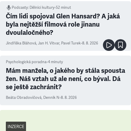
Podcasty
:
Dělníci kultury
•
52 minut
Čím lidi spojoval Glen Hansard? A jaká
byla nejtěžší filmová role jinanu
dvoulaločného?
Jindřiška Bláhová
,
Jan H. Vitvar
,
Pavel Turek
•
8. 8. 2026
Psychologická poradna
•
4
minuty
Mám manžela, o jakého by stála spousta
žen. Náš vztah už ale není, co býval. Dá
se ještě zachránit?
Beáta Obradovičová
,
Denník N
•
8. 8. 2026
INZERCE