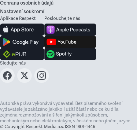
Ochrana osobních údajů
Nastavení soukromí
Aplikace Respekt
Poslouchejte nás
Sledujte nás
Autorská práva vykonává vydavatel. Bez písemného svolení
vydavatele je zakázáno jakékoli užití částí nebo celku díla,
zejména rozmnožování a šíření jakýmkoli způsobem,
mechanickým nebo elektronickým, v českém nebo jiném jazyce.
© Copyright Respekt Media a.s. ISSN 1801-1446