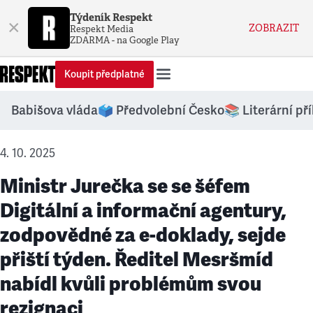
Týdeník Respekt
×
ZOBRAZIT
Respekt Media
ZDARMA - na Google Play
Koupit předplatné
Babišova vláda
🗳️ Předvolební Česko
📚 Literární př
4. 10. 2025
Ministr Jurečka se se šéfem
Digitální a informační agentury,
zodpovědné za e-doklady, sejde
přiští týden. Ředitel Mesršmíd
nabídl kvůli problémům svou
rezignaci