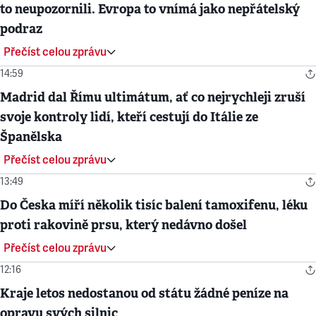
to neupozornili. Evropa to vnímá jako nepřátelský
podraz
Přečíst celou zprávu
14:59
Madrid dal Římu ultimátum, ať co nejrychleji zruší
svoje kontroly lidí, kteří cestují do Itálie ze
Španělska
Přečíst celou zprávu
13:49
Do Česka míří několik tisíc balení tamoxifenu, léku
proti rakovině prsu, který nedávno došel
Přečíst celou zprávu
12:16
Kraje letos nedostanou od státu žádné peníze na
opravu svých silnic