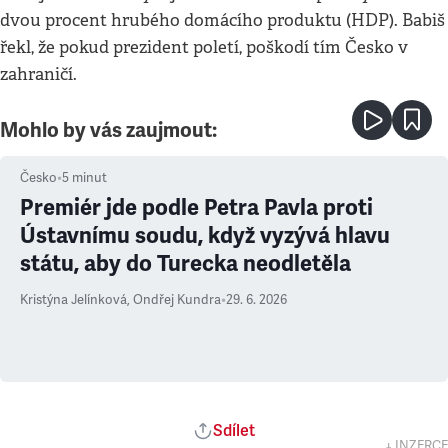
dvou procent hrubého domácího produktu (HDP). Babiš
řekl, že pokud prezident poletí, poškodí tím Česko v
zahraničí.
Mohlo by vás zaujmout:
Česko
•
5
minut
Premiér jde podle Petra Pavla proti
Ústavnímu soudu, když vyzývá hlavu
státu, aby do Turecka neodletěla
Kristýna Jelínková
,
Ondřej Kundra
•
29. 6. 2026
Sdílet
↓ INZERCE