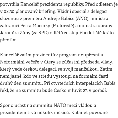
potvrdila Kancelář prezidenta republiky. Před odletem je
v 08:30 plánovaný briefing. Vládní speciál s delegací
složenou z premiéra Andreje Babiše (ANO), ministra
zahraničí Petra Macinky (Motoristé) a ministra obrany
Jaromíra Zůny (za SPD) odlétá ze stejného letiště krátce
předtím.
Kancelář zatím prezidentův program neupřesnila.
Neformální večeře v úterý se zúčastní předseda vlády,
který vede českou delegaci, se svojí manželkou. Zatím
není jasné, kdo ve středu vystoupí na formální části
druhý den summitu. Při čtvrtečních interpelacích Babiš
řekl, že na summitu bude Česko mluvit 27. v pořadí.
Spor o účast na summitu NATO mezi vládou a
prezidentem trvá několik měsíců. Kabinet původně