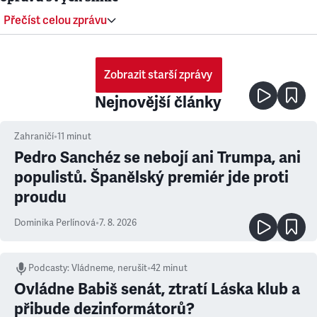
Přečíst celou zprávu
Zobrazit starší zprávy
Nejnovější články
Zahraničí
•
11
minut
Pedro Sanchéz se nebojí ani Trumpa, ani
populistů. Španělský premiér jde proti
proudu
Dominika Perlínová
•
7. 8. 2026
Podcasty
:
Vládneme, nerušit
•
42 minut
Ovládne Babiš senát, ztratí Láska klub a
přibude dezinformátorů?