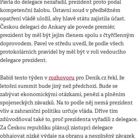
Pavla do delegace nezařadil, prezident proto podal
kompetenční žalobu. Ústavní soud v předběžném
opatření vládě uložil, aby hlavě státu zajistila účast.
Českou delegaci do Ankary ale povede premiér,
prezident by měl být jejím členem spolu s čtyřčlenným
doprovodem. Pavel ve středu uvedl, že podle všech
protokolárních pravidel by měl být v roli vedoucího
delegace prezident.
Babiš tento týden v
rozhovoru
pro Deník.cz řekl, že
letošní summit bude jiný než předchozí. Bude se
zabývat ekonomickými otázkami, penězi a plněním
spojeneckých závazků. Na to podle něj nemá prezident
vliv a zahraniční politiku určuje vláda. Dříve tím
zdůvodňoval také to, proč prezidenta vyřadili z delegace.
Za Českou republiku plánují zástupci delegace
obhajovat nízké výdaje na obranu a nesplněný závazek