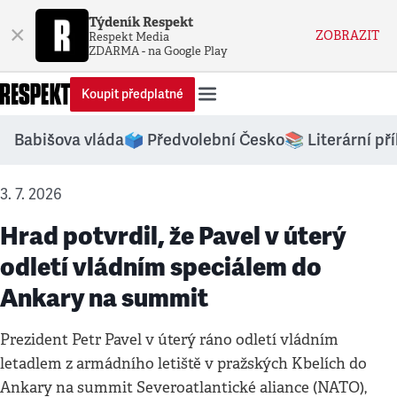
Týdeník Respekt
×
ZOBRAZIT
Respekt Media
ZDARMA - na Google Play
Koupit předplatné
Babišova vláda
🗳️ Předvolební Česko
📚 Literární př
3. 7. 2026
Hrad potvrdil, že Pavel v úterý
odletí vládním speciálem do
Ankary na summit
Prezident Petr Pavel v úterý ráno odletí vládním
letadlem z armádního letiště v pražských Kbelích do
Ankary na summit Severoatlantické aliance (NATO),