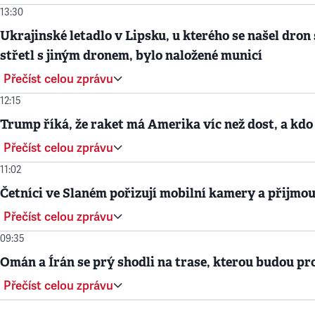
13:30
Ukrajinské letadlo v Lipsku, u kterého se našel dron 
střetl s jiným dronem, bylo naložené municí
Přečíst celou zprávu
12:15
Trump říká, že raket má Amerika víc než dost, a kdo
Přečíst celou zprávu
11:02
Četníci ve Slaném pořizují mobilní kamery a přijmou
Přečíst celou zprávu
09:35
Omán a Írán se prý shodli na trase, kterou budou 
Přečíst celou zprávu