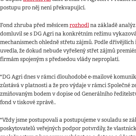
postupu pro něj není překvapující.
Fond zhruba před měsícem
rozhodl
na základě analýz
domluvil se s DG Agri na konkrétním režimu vykazová
mechanismech ohledně střetu zájmů. Podle dřívějších
uvedla, že dokud nebude vyřešený střet zájmů premié
firmám spojeným s předsedou vlády neproplatí.
"DG Agri dnes v rámci dlouhodobé e-mailové komunika
zůstává v platnosti a že pro výdaje v rámci Společné 
zmiňovaným bodem v dopise od Generálního ředitelství 
fond v tiskové zprávě..
"Vždy jsme postupovali a postupujeme v souladu se zá
poskytovatelů veřejných podpor potvrdily, že vlastni