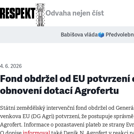
Odvaha nejen číst
Babišova vláda
🗳️ Předvolebn
4. 6. 2026
Fond obdržel od EU potvrzení
obnovení dotací Agrofertu
Státní zemědělský intervenční fond obdržel od Generál
venkova EU (DG Agri) potvrzení, že postupuje správně
Agrofert. Informace o pozastavení plateb ze strany Ev
O dopise
informoval
také Deník N. Agrofert v reakci n