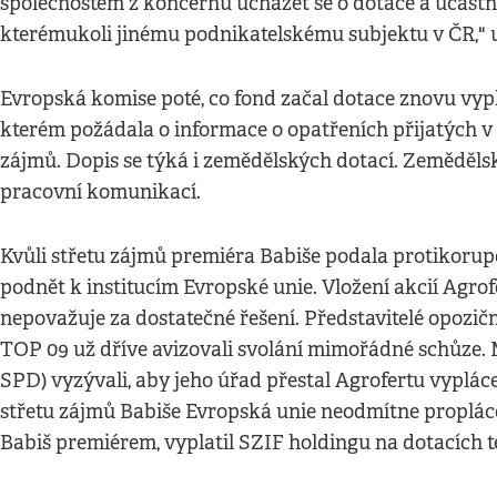
společnostem z koncernu ucházet se o dotace a účastni
kterémukoli jinému podnikatelskému subjektu v ČR," 
Evropská komise poté, co fond začal dotace znovu vyp
kterém požádala o informace o opatřeních přijatých v 
zájmů. Dopis se týká i zemědělských dotací. Zemědělský
pracovní komunikací.
Kvůli střetu zájmů premiéra Babiše podala protikorup
podnět k institucím Evropské unie. Vložení akcií Agr
nepovažuje za dostatečné řešení. Představitelé opozičn
TOP 09 už dříve avizovali svolání mimořádné schůze. 
SPD) vyzývali, aby jeho úřad přestal Agrofertu vyplácet
střetu zájmů Babiše Evropská unie neodmítne proplác
Babiš premiérem, vyplatil SZIF holdingu na dotacích 