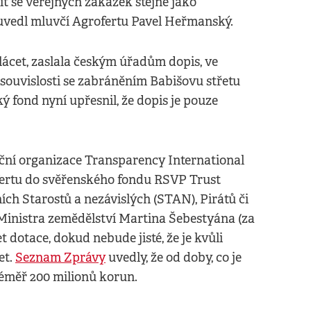
t se veřejných zakázek stejně jako
uvedl mluvčí Agrofertu Pavel Heřmanský.
lácet, zaslala českým úřadům dopis, ve
souvislosti se zabráněním Babišovu střetu
 fond nyní upřesnil, že dopis je pouze
ční organizace Transparency International
ofertu do svěřenského fondu RSVP Trust
ích Starostů a nezávislých (STAN), Pirátů či
Ministra zemědělství Martina Šebestyána (za
 dotace, dokud nebude jisté, že je kvůli
et.
Seznam Zprávy
uvedly, že od doby, co je
téměř 200 milionů korun.