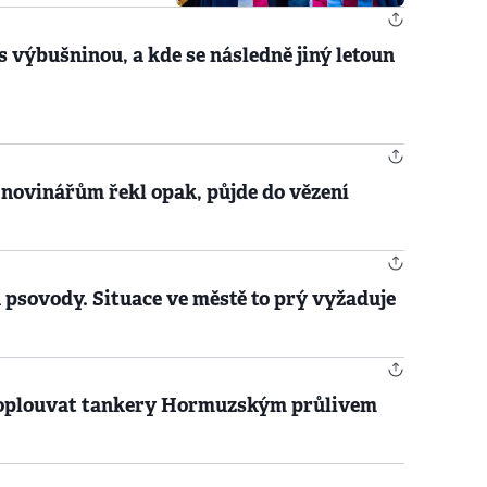
s výbušninou, a kde se následně jiný letoun
 novinářům řekl opak, půjde do vězení
 psovody. Situace ve městě to prý vyžaduje
proplouvat tankery Hormuzským průlivem