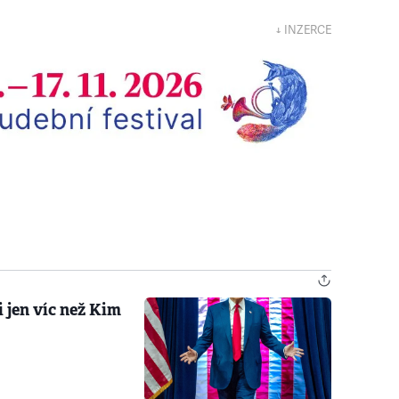
↓ INZERCE
i jen víc než Kim