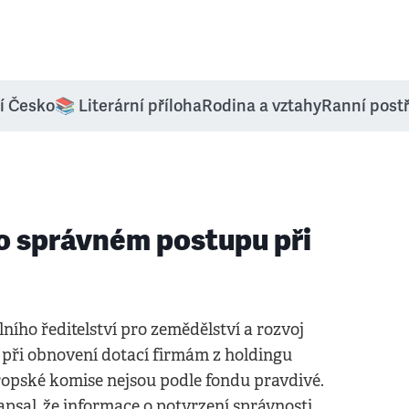
í Česko
📚 Literární příloha
Rodina a vztahy
Ranní post
 o správném postupu při
ního ředitelství pro zemědělství a rozvoj
 při obnovení dotací firmám z holdingu
ropské komise nejsou podle fondu pravdivé.
apsal, že informace o potvrzení správnosti