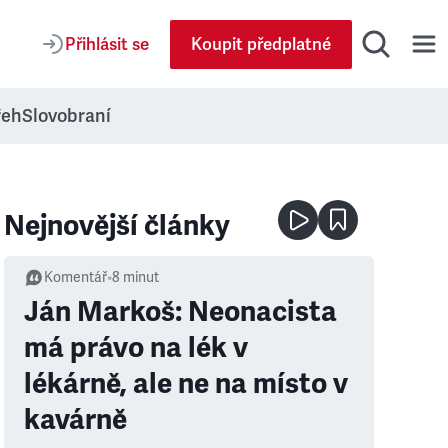
Přihlásit se
Koupit předplatné
řeh
Slovobraní
Nejnovější články
Komentář
•
8
minut
Ján Markoš: Neonacista
má právo na lék v
lékárně, ale ne na místo v
kavárně