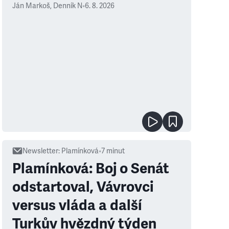
Ján Markoš
,
Denník N
•
6. 8. 2026
Newsletter
:
Plamínková
•
7
minut
Plamínková: Boj o Senát
odstartoval, Vávrovci
versus vláda a další
Turkův hvězdný týden