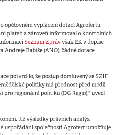
 o opětovném vyplácení dotací Agrofertu,
ní plateb a zároveň informoval o kontrolních
 informací
Seznam Zpráv
však EK v dopise
ra Andreje Babiše (ANO), žádné dotace
ce potvrdilo, že postup domluvený se SZIF
zemědělské politiky má přednost před médii
pro regionální politiku (DG Regio)," uvedl
konem. Již výsledky právních analýz
cké uspořádání společnosti Agrofert umožňuje