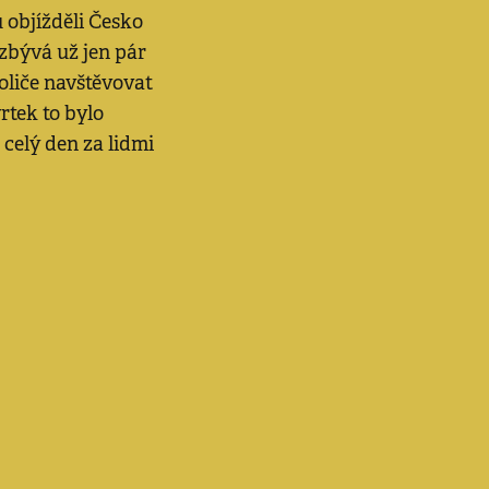
 objížděli Česko
 zbývá už jen pár
oliče navštěvovat
vrtek to bylo
celý den za lidmi