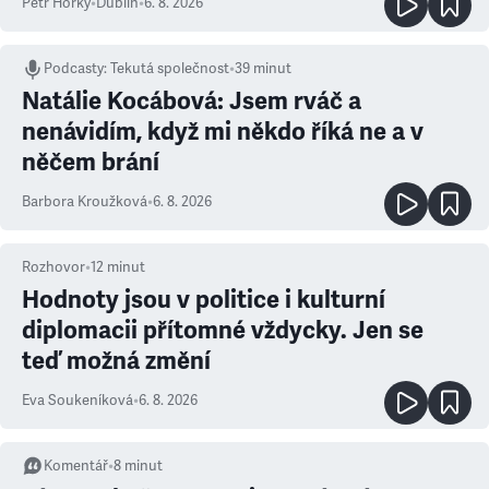
Petr Horký
•
Dublin
•
6. 8. 2026
Podcasty
:
Tekutá společnost
•
39 minut
Natálie Kocábová: Jsem rváč a
nenávidím, když mi někdo říká ne a v
něčem brání
Barbora Kroužková
•
6. 8. 2026
Rozhovor
•
12
minut
Hodnoty jsou v politice i kulturní
diplomacii přítomné vždycky. Jen se
teď možná změní
Eva Soukeníková
•
6. 8. 2026
Komentář
•
8
minut