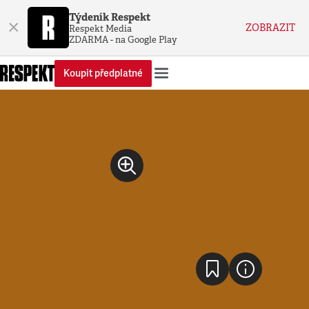
Týdeník Respekt
×
ZOBRAZIT
Respekt Media
ZDARMA - na Google Play
Koupit předplatné