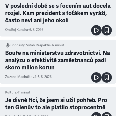
V poslední době se s focením aut docela
rozjel. Kam prezident s foťákem vyráží,
často neví ani jeho okolí
Ondřej Kundra
•
6. 8. 2026
Podcasty
:
Výtah Respektu
•
17 minut
Bouře na ministerstvu zdravotnictví. Na
analýzu o efektivitě zaměstnanců padl
skoro milion korun
Zuzana Machálková
•
6. 8. 2026
Kultura
•
11
minut
Je divné říci, že jsem si užil pohřeb. Pro
ten Glenův to ale platilo stoprocentně