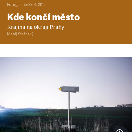
Fotogalerie
•
29. 4. 2013
Kde končí město
Krajina na okraji Prahy
Matěj Stránský