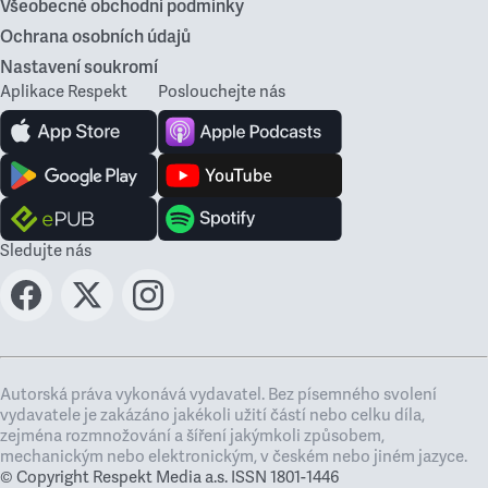
Všeobecné obchodní podmínky
Ochrana osobních údajů
Nastavení soukromí
Aplikace Respekt
Poslouchejte nás
Sledujte nás
Autorská práva vykonává vydavatel. Bez písemného svolení
vydavatele je zakázáno jakékoli užití částí nebo celku díla,
zejména rozmnožování a šíření jakýmkoli způsobem,
mechanickým nebo elektronickým, v českém nebo jiném jazyce.
© Copyright Respekt Media a.s. ISSN 1801-1446