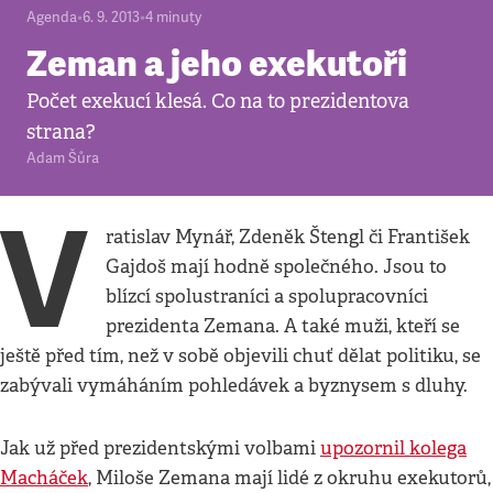
Agenda
•
6. 9. 2013
•
4
minuty
Zeman a jeho exekutoři
Počet exekucí klesá. Co na to prezidentova
strana?
Adam Šůra
V
ratislav Mynář, Zdeněk Štengl či František
Gajdoš mají hodně společného. Jsou to
blízcí spolustraníci a spolupracovníci
prezidenta Zemana. A také muži, kteří se
ještě před tím, než v sobě objevili chuť dělat politiku, se
zabývali vymáháním pohledávek a byznysem s dluhy.
Jak už před prezidentskými volbami
upozornil kolega
Macháček
, Miloše Zemana mají lidé z okruhu exekutorů,