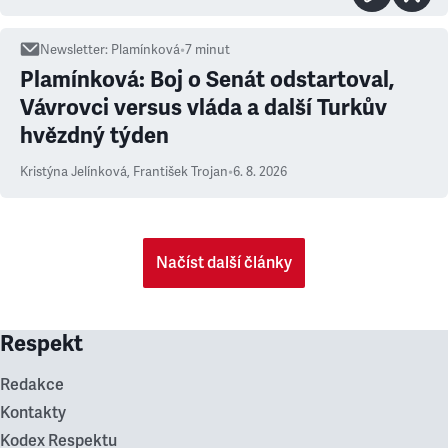
Newsletter
:
Plamínková
•
7
minut
Plamínková: Boj o Senát odstartoval,
Vávrovci versus vláda a další Turkův
hvězdný týden
Kristýna Jelínková
,
František Trojan
•
6. 8. 2026
Načíst další články
Respekt
Redakce
Kontakty
Kodex Respektu