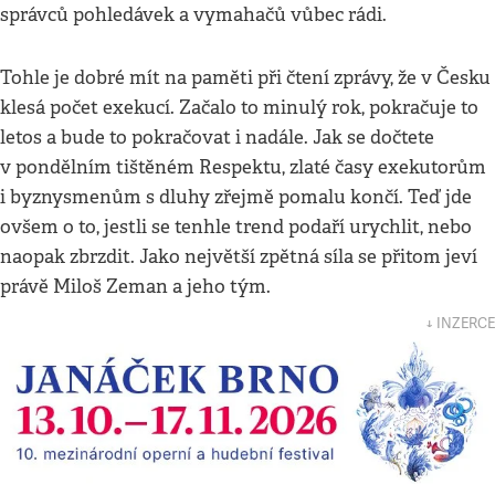
správců pohledávek a vymahačů vůbec rádi.
Tohle je dobré mít na paměti při čtení zprávy, že v Česku
klesá počet exekucí. Začalo to minulý rok, pokračuje to
letos a bude to pokračovat i nadále. Jak se dočtete
v pondělním tištěném Respektu, zlaté časy exekutorům
i byznysmenům s dluhy zřejmě pomalu končí. Teď jde
ovšem o to, jestli se tenhle trend podaří urychlit, nebo
naopak zbrzdit. Jako největší zpětná síla se přitom jeví
právě Miloš Zeman a jeho tým.
↓ INZERCE