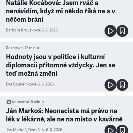
Natálie Kocábová: Jsem rváč a
nenávidím, když mi někdo říká ne a v
něčem brání
Barbora Kroužková
•
6. 8. 2026
Rozhovor
•
12
minut
Hodnoty jsou v politice i kulturní
diplomacii přítomné vždycky. Jen se
teď možná změní
Eva Soukeníková
•
6. 8. 2026
Komentář
•
8
minut
Ján Markoš: Neonacista má právo na
lék v lékárně, ale ne na místo v kavárně
Ján Markoš
,
Denník N
•
6. 8. 2026