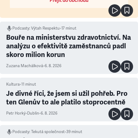
Přejít do obchodu
Podcasty
:
Výtah Respektu
•
17 minut
Bouře na ministerstvu zdravotnictví. Na
analýzu o efektivitě zaměstnanců padl
skoro milion korun
Zuzana Machálková
•
6. 8. 2026
Kultura
•
11
minut
Je divné říci, že jsem si užil pohřeb. Pro
ten Glenův to ale platilo stoprocentně
Petr Horký
•
Dublin
•
6. 8. 2026
Podcasty
:
Tekutá společnost
•
39 minut