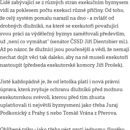
Lidé zabývající se z různých stran exekučním byznysem
vidí za poklesem počtu exekucí různé příčiny. Od toho,
že celý systém pomalu narazil na dno - a zvlášť od
drobných dlužníků, na které se exekutoři považující
svou práci za výdělečný byznys zaměřovali především,
už „není co vymáhat“ (senátor ČSSD Jiří Dientsbier ml.).
Až po názor, že dlužníci jsou poučenější a vědí, že nemají
nechat dojít věci tak daleko, aby na ně museli exekutoři
nastoupit (předseda exekutorské komory Jiří Prošek).
Jisté každopádně je, že od letoška platí i nová právní
úprava, která zvyšuje ochranu dlužníků před možnou
exekutorskou svévolí, kterou před tím zhusta
uplatňovali ti největší byznysmeni jako třeba Juraj
Podkonický z Prahy 5 nebo Tomáš Vrána z Přerova.
Oblíbené triky - jako třeba vést proti jednomu člověku