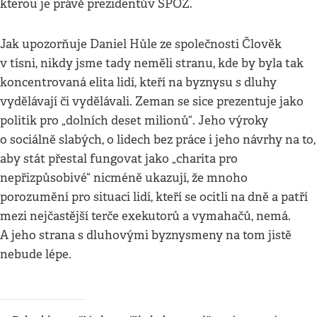
kterou je právě prezidentův SPOZ.
Jak upozorňuje Daniel Hůle ze společnosti Člověk
v tísni, nikdy jsme tady neměli stranu, kde by byla tak
koncentrovaná elita lidí, kteří na byznysu s dluhy
vydělávají či vydělávali. Zeman se sice prezentuje jako
politik pro „dolních deset milionů“. Jeho výroky
o sociálně slabých, o lidech bez práce i jeho návrhy na to,
aby stát přestal fungovat jako „charita pro
nepřizpůsobivé“ nicméně ukazují, že mnoho
porozumění pro situaci lidí, kteří se ocitli na dně a patří
mezi nejčastější terče exekutorů a vymahačů, nemá.
A jeho strana s dluhovými byznysmeny na tom jistě
nebude lépe.