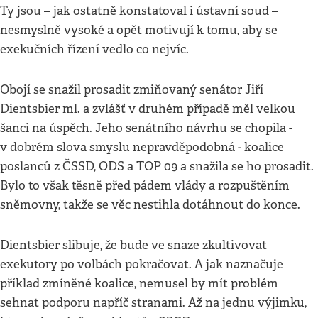
Ty jsou – jak ostatně konstatoval i ústavní soud –
nesmyslně vysoké a opět motivují k tomu, aby se
exekučních řízení vedlo co nejvíc.
Obojí se snažil prosadit zmiňovaný senátor Jiří
Dientsbier ml. a zvlášť v druhém případě měl velkou
šanci na úspěch. Jeho senátního návrhu se chopila -
v dobrém slova smyslu nepravděpodobná - koalice
poslanců z ČSSD, ODS a TOP 09 a snažila se ho prosadit.
Bylo to však těsně před pádem vlády a rozpuštěním
sněmovny, takže se věc nestihla dotáhnout do konce.
Dientsbier slibuje, že bude ve snaze zkultivovat
exekutory po volbách pokračovat. A jak naznačuje
příklad zmíněné koalice, nemusel by mít problém
sehnat podporu napříč stranami. Až na jednu výjimku,