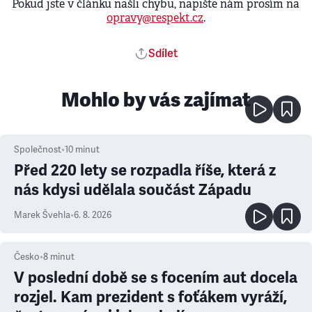
Pokud jste v článku našli chybu, napište nám prosím na
opravy@respekt.cz
.
Sdílet
Mohlo by vás zajímat
Společnost
•
10
minut
Před 220 lety se rozpadla říše, která z
nás kdysi udělala součást Západu
Marek Švehla
•
6. 8. 2026
Česko
•
8
minut
V poslední době se s focením aut docela
rozjel. Kam prezident s foťákem vyráží,