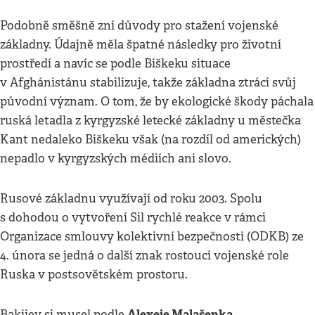
Podobně směšně zní důvody pro stažení vojenské
základny. Údajně měla špatné následky pro životní
prostředí a navíc se podle Biškeku situace
v Afghánistánu stabilizuje, takže základna ztrácí svůj
původní význam. O tom, že by ekologické škody páchala
ruská letadla z kyrgyzské letecké základny u městečka
Kant nedaleko Biškeku však (na rozdíl od amerických)
nepadlo v kyrgyzských médiích ani slovo.
Rusové základnu využívají od roku 2003. Spolu
s dohodou o vytvoření Sil rychlé reakce v rámci
Organizace smlouvy kolektivní bezpečnosti (ODKB) ze
4. února se jedná o další znak rostoucí vojenské role
Ruska v postsovětském prostoru.
Alexeje Malašenka
Bakijev si musel podle