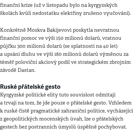
finanční krize (už v listopadu bylo na kyrgyzských
školách kvůli nedostatku elektřiny zrušeno vyučování).
Konkrétně Moskva Bakijevovi poskytla nevratnou
finanční pomoc ve výši 150 milionů dolarů, vratnou
půjčku 300 milionů dolarů (se splatností na 40 let)
a upsání dluhu ve výši 180 milionů dolarů výměnou za
téměř poloviční akciový podíl ve strategickém zbrojním
závodě Dastan.
Ruské přátelské gesto
Kyrgyzské politické elity tuto souvislost odmítají
a trvají na tom, že jde pouze o přátelské gesto. Vzhledem
k ruské čistě pragmatické zahraniční politice, vycházející
z geopolitických mocenských úvah, lze o přátelských
gestech bez postranních úmyslů úspěšně pochybovat.