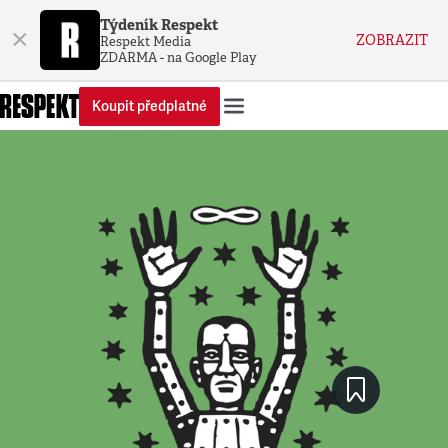
Týdeník Respekt
×
ZOBRAZIT
Respekt Media
ZDARMA - na Google Play
Koupit předplatné