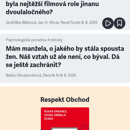
byla nejtěžší filmová role jinanu
dvoulaločného?
Jindřiška Bláhová
,
Jan H. Vitvar
,
Pavel Turek
•
8. 8. 2026
Psychologická poradna
•
4
minuty
Mám manžela, o jakého by stála spousta
žen. Náš vztah už ale není, co býval. Dá
se ještě zachránit?
Beáta Obradovičová
,
Denník N
•
8. 8. 2026
Respekt Obchod