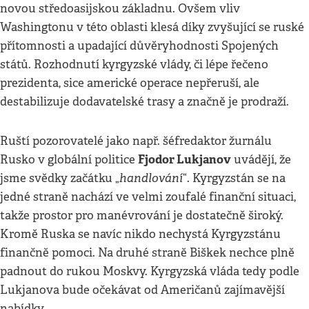
novou středoasijskou základnu. Ovšem vliv
Washingtonu v této oblasti klesá díky zvyšující se ruské
přítomnosti a upadající důvěryhodnosti Spojených
států. Rozhodnutí kyrgyzské vlády, či lépe řečeno
prezidenta, sice americké operace nepřeruší, ale
destabilizuje dodavatelské trasy a značně je prodraží.
Ruští pozorovatelé jako např. šéfredaktor žurnálu
Fjodor Lukjanov
Rusko v globální politice
uvádějí, že
handlování
jsme svědky začátku „
“. Kyrgyzstán se na
jedné straně nachází ve velmi zoufalé finanční situaci,
takže prostor pro manévrování je dostatečně široký.
Kromě Ruska se navíc nikdo nechystá Kyrgyzstánu
finančně pomoci. Na druhé straně Biškek nechce plně
padnout do rukou Moskvy. Kyrgyzská vláda tedy podle
Lukjanova bude očekávat od Američanů zajímavější
nabídky.