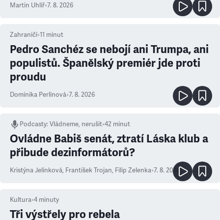
Martin Uhlíř
•
7. 8. 2026
Zahraničí
•
11
minut
Pedro Sanchéz se nebojí ani Trumpa, ani
populistů. Španělský premiér jde proti
proudu
Dominika Perlínová
•
7. 8. 2026
Podcasty
:
Vládneme, nerušit
•
42 minut
Ovládne Babiš senát, ztratí Láska klub a
přibude dezinformátorů?
Kristýna Jelínková
,
František Trojan
,
Filip Zelenka
•
7. 8. 2026
Kultura
•
4
minuty
Tři výstřely pro rebela