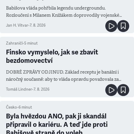
Babišova vláda pohřbila legendu undergroundu.
Rozloučení s Milanem Knížákem doprovodily vojenské
salvy i kritika pokrokářů
Jan H. Vitvar
•
7. 8. 2026
Zahraničí
•
5
minut
Finsko vymyslelo, jak se zbavit
bezdomovectví
DOBRÉ ZPRÁVY ODJINUD. Základ receptu je banální i
náročný současně: aby to vláda opravdu považovala za
prioritu
Tomáš Lindner
•
7. 8. 2026
Česko
•
6
minut
Byla hvězdou ANO, pak ji skandál
připravil o kariéru. A teď jde proti
Babišově straně do voleb