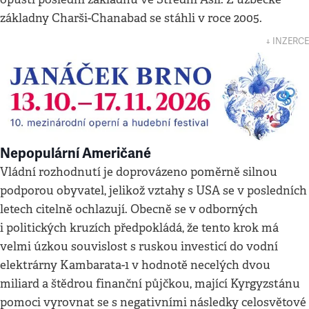
základny Charši-Chanabad se stáhli v roce 2005.
↓ INZERCE
Nepopulární Američané
Vládní rozhodnutí je doprovázeno poměrně silnou
podporou obyvatel, jelikož vztahy s USA se v posledních
letech citelně ochlazují. Obecně se v odborných
i politických kruzích předpokládá, že tento krok má
velmi úzkou souvislost s ruskou investicí do vodní
elektrárny Kambarata-1 v hodnotě necelých dvou
miliard a štědrou finanční půjčkou, mající Kyrgyzstánu
pomoci vyrovnat se s negativními následky celosvětové