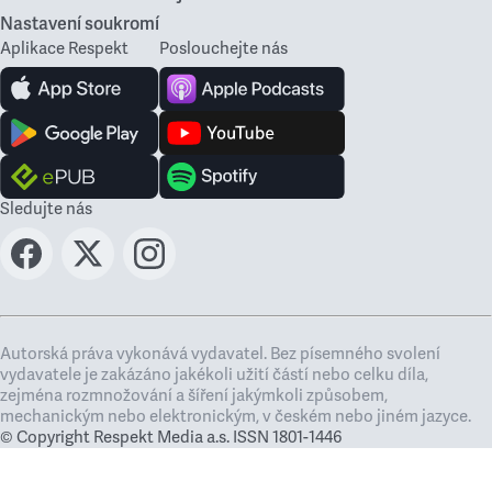
Nastavení soukromí
Aplikace Respekt
Poslouchejte nás
Sledujte nás
Autorská práva vykonává vydavatel. Bez písemného svolení
vydavatele je zakázáno jakékoli užití částí nebo celku díla,
zejména rozmnožování a šíření jakýmkoli způsobem,
mechanickým nebo elektronickým, v českém nebo jiném jazyce.
© Copyright Respekt Media a.s. ISSN 1801-1446