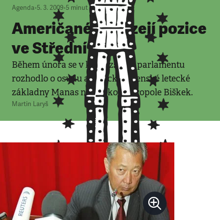
Agenda
•
5. 3. 2009
•
5
minut
Američané vyklízejí pozice
ve Střední Asii
Během února se v kyrgyzském parlamentu
rozhodlo o osudu americké vojenské letecké
základny Manas nedaleko metropole Biškek.
Martin Laryš