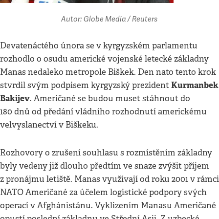
Autor: Globe Media / Reuters
Devatenáctého února se v kyrgyzském parlamentu
rozhodlo o osudu americké vojenské letecké základny
Manas nedaleko metropole Biškek. Den nato tento krok
Kurmanbek
stvrdil svým podpisem kyrgyzský prezident
Bakijev
. Američané se budou muset stáhnout do
180 dnů od předání vládního rozhodnutí americkému
velvyslanectví v Biškeku.
Rozhovory o zrušení souhlasu s rozmístěním základny
byly vedeny již dlouho předtím ve snaze zvýšit příjem
z pronájmu letiště. Manas využívají od roku 2001 v rámci
NATO Američané za účelem logistické podpory svých
operací v Afghánistánu. Vyklizením Manasu Američané
opustí poslední základnu ve Střední Asii. Z uzbecké