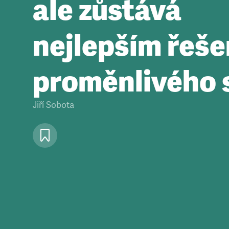
ale zůstává
nejlepším řeš
proměnlivého 
Jiří Sobota