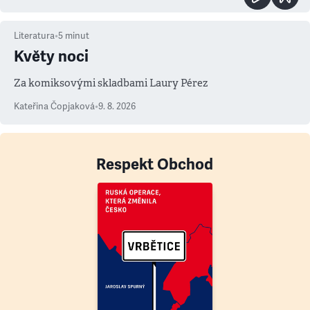
Literatura
•
5
minut
Květy noci
Za komiksovými skladbami Laury Pérez
Kateřina Čopjaková
•
9. 8. 2026
Respekt Obchod