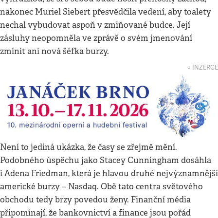
nakonec Muriel Siebert přesvědčila vedení, aby toalety
nechal vybudovat aspoň v zmiňované budce. Její
zásluhy neopomněla ve zprávě o svém jmenování
zmínit ani nová šéfka burzy.
↓ INZERCE
Není to jediná ukázka, že časy se zřejmě mění.
Podobného úspěchu jako Stacey Cunningham dosáhla
i Adena Friedman, která je hlavou druhé nejvýznamnější
americké burzy – Nasdaq. Obě tato centra světového
obchodu tedy brzy povedou ženy. Finanční média
připomínají, že bankovnictví a finance jsou pořád