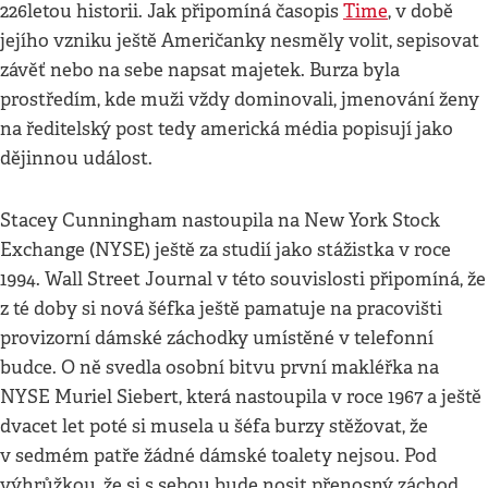
226letou historii. Jak připomíná časopis
Time
, v době
jejího vzniku ještě Američanky nesměly volit, sepisovat
závěť nebo na sebe napsat majetek. Burza byla
prostředím, kde muži vždy dominovali, jmenování ženy
na ředitelský post tedy americká média popisují jako
dějinnou událost.
Stacey Cunningham nastoupila na New York Stock
Exchange (NYSE) ještě za studií jako stážistka v roce
1994. Wall Street Journal v této souvislosti připomíná, že
z té doby si nová šéfka ještě pamatuje na pracovišti
provizorní dámské záchodky umístěné v telefonní
budce. O ně svedla osobní bitvu první makléřka na
NYSE Muriel Siebert, která nastoupila v roce 1967 a ještě
dvacet let poté si musela u šéfa burzy stěžovat, že
v sedmém patře žádné dámské toalety nejsou. Pod
výhrůžkou, že si s sebou bude nosit přenosný záchod,