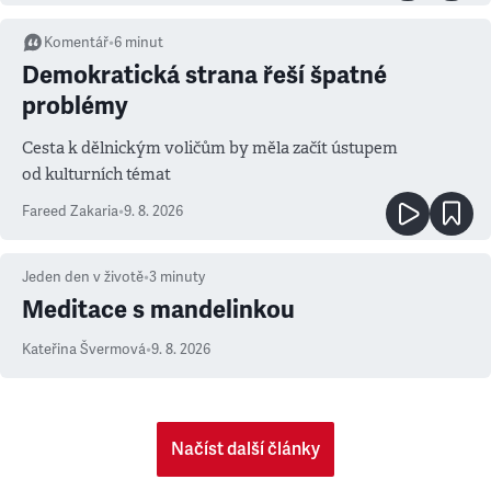
Komentář
•
6
minut
Demokratická strana řeší špatné
problémy
Cesta k dělnickým voličům by měla začít ústupem
od kulturních témat
Fareed Zakaria
•
9. 8. 2026
Jeden den v životě
•
3
minuty
Meditace s mandelinkou
Kateřina Švermová
•
9. 8. 2026
Načíst další články