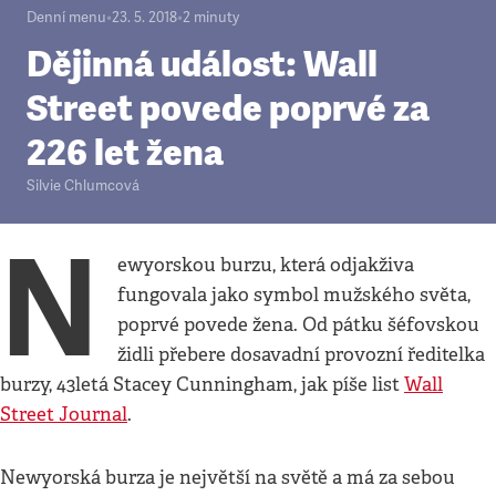
Denní menu
•
23. 5. 2018
•
2
minuty
Dějinná událost: Wall
Street povede poprvé za
226 let žena
Silvie Chlumcová
N
ewyorskou burzu, která odjakživa
fungovala jako symbol mužského světa,
poprvé povede žena. Od pátku šéfovskou
židli přebere dosavadní provozní ředitelka
burzy, 43letá Stacey Cunningham, jak píše list
Wall
Street Journal
.
Newyorská burza je největší na světě a má za sebou