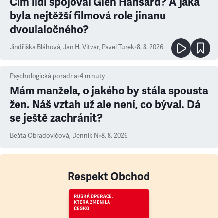
Čím lidi spojoval Glen Hansard? A jaká
byla nejtěžší filmová role jinanu
dvoulaločného?
Jindřiška Bláhová
,
Jan H. Vitvar
,
Pavel Turek
•
8. 8. 2026
Psychologická poradna
•
4
minuty
Mám manžela, o jakého by stála spousta
žen. Náš vztah už ale není, co býval. Dá
se ještě zachránit?
Beáta Obradovičová
,
Denník N
•
8. 8. 2026
Respekt Obchod