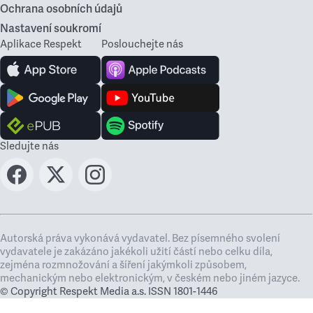
Ochrana osobních údajů
Nastavení soukromí
Aplikace Respekt
Poslouchejte nás
Sledujte nás
Autorská práva vykonává vydavatel. Bez písemného svolení
vydavatele je zakázáno jakékoli užití částí nebo celku díla,
zejména rozmnožování a šíření jakýmkoli způsobem,
mechanickým nebo elektronickým, v českém nebo jiném jazyce.
© Copyright Respekt Media a.s. ISSN 1801-1446