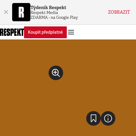
Týdeník Respekt
×
ZOBRAZIT
Respekt Media
ZDARMA - na Google Play
Koupit předplatné