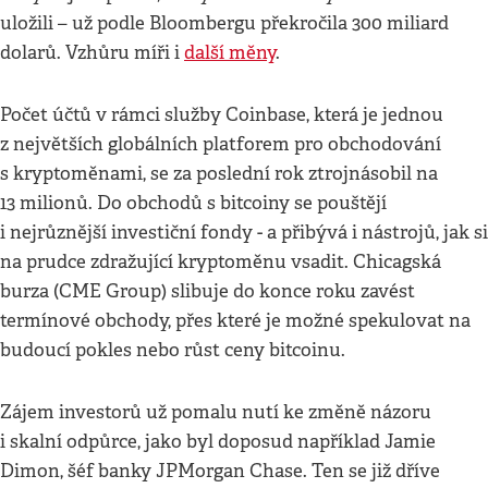
uložili – už podle Bloombergu překročila 300 miliard
dolarů. Vzhůru míři i
další měny
.
Počet účtů v rámci služby Coinbase, která je jednou
z největších globálních platforem pro obchodování
s kryptoměnami, se za poslední rok ztrojnásobil na
13 milionů. Do obchodů s bitcoiny se pouštějí
i nejrůznější investiční fondy - a přibývá i nástrojů, jak si
na prudce zdražující kryptoměnu vsadit. Chicagská
burza (CME Group) slibuje do konce roku zavést
termínové obchody, přes které je možné spekulovat na
budoucí pokles nebo růst ceny bitcoinu.
Zájem investorů už pomalu nutí ke změně názoru
i skalní odpůrce, jako byl doposud například Jamie
Dimon, šéf banky JPMorgan Chase. Ten se již dříve