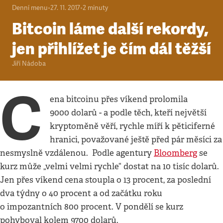
Denní menu
•
27. 11. 2017
•
2
minuty
Bitcoin láme další rekordy,
jen přihlížet je čím dál těžší
Jiří Nádoba
C
ena bitcoinu přes víkend prolomila
9000 dolarů - a podle těch, kteří největší
kryptoměně věří, rychle míří k pěticiferné
hranici, považované ještě před pár měsíci za
nesmyslně vzdálenou. Podle agentury
Bloomberg
se
kurz může „velmi velmi rychle“ dostat na 10 tisíc dolarů.
Jen přes víkend cena stoupla o 13 procent, za poslední
dva týdny o 40 procent a od začátku roku
o impozantních 800 procent. V pondělí se kurz
pohyboval kolem 9700 dolarů.