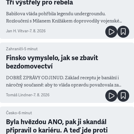
Tři výstřely pro rebela
Babišova vláda pohřbila legendu undergroundu.
Rozloučení s Milanem Knížákem doprovodily vojenské
salvy i kritika pokrokářů
Jan H. Vitvar
•
7. 8. 2026
Zahraničí
•
5
minut
Finsko vymyslelo, jak se zbavit
bezdomovectví
DOBRÉ ZPRÁVY ODJINUD. Základ receptu je banální i
náročný současně: aby to vláda opravdu považovala za
prioritu
Tomáš Lindner
•
7. 8. 2026
Česko
•
6
minut
Byla hvězdou ANO, pak ji skandál
připravil o kariéru. A teď jde proti