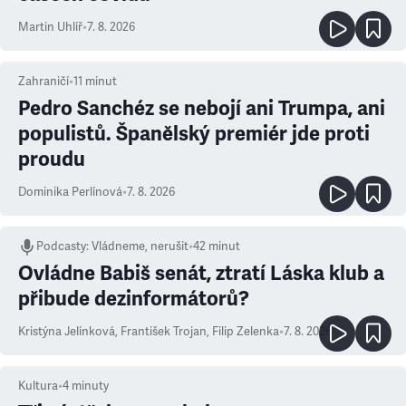
Martin Uhlíř
•
7. 8. 2026
Zahraničí
•
11
minut
Pedro Sanchéz se nebojí ani Trumpa, ani
populistů. Španělský premiér jde proti
proudu
Dominika Perlínová
•
7. 8. 2026
Podcasty
:
Vládneme, nerušit
•
42 minut
Ovládne Babiš senát, ztratí Láska klub a
přibude dezinformátorů?
Kristýna Jelínková
,
František Trojan
,
Filip Zelenka
•
7. 8. 2026
Kultura
•
4
minuty