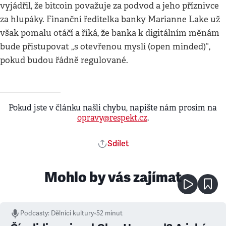
vyjádřil, že bitcoin považuje za podvod a jeho příznivce
za hlupáky. Finanční ředitelka banky Marianne Lake už
však pomalu otáčí a říká, že banka k digitálním měnám
bude přistupovat „s otevřenou myslí (open minded)“,
pokud budou řádně regulované.
Pokud jste v článku našli chybu, napište nám prosím na
opravy@respekt.cz
.
Sdílet
Mohlo by vás zajímat
Podcasty
:
Dělníci kultury
•
52 minut