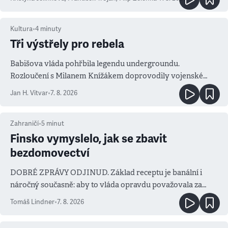
Kultura
•
4
minuty
Tři výstřely pro rebela
Babišova vláda pohřbila legendu undergroundu.
Rozloučení s Milanem Knížákem doprovodily vojenské
salvy i kritika pokrokářů
Jan H. Vitvar
•
7. 8. 2026
Zahraničí
•
5
minut
Finsko vymyslelo, jak se zbavit
bezdomovectví
DOBRÉ ZPRÁVY ODJINUD. Základ receptu je banální i
náročný současně: aby to vláda opravdu považovala za
prioritu
Tomáš Lindner
•
7. 8. 2026