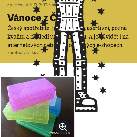
Společnost
•
9. 12. 2012
•
3
minuty
Vánoce z Číny
Český spotřebitel je už zkušený, asertivní, pozná
kvalitu a nehledí už jen na cenu. A je to vidět i na
internetových debatách o čínských e-shopech.
Karolína Vránková