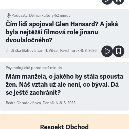
Podcasty
:
Dělníci kultury
•
52 minut
Čím lidi spojoval Glen Hansard? A jaká
byla nejtěžší filmová role jinanu
dvoulaločného?
Jindřiška Bláhová
,
Jan H. Vitvar
,
Pavel Turek
•
8. 8. 2026
Psychologická poradna
•
4
minuty
Mám manžela, o jakého by stála spousta
žen. Náš vztah už ale není, co býval. Dá
se ještě zachránit?
Beáta Obradovičová
,
Denník N
•
8. 8. 2026
Respekt Obchod