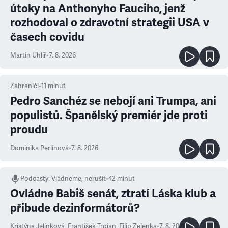
útoky na Anthonyho Fauciho, jenž
rozhodoval o zdravotní strategii USA v
časech covidu
Martin Uhlíř
•
7. 8. 2026
Zahraničí
•
11
minut
Pedro Sanchéz se nebojí ani Trumpa, ani
populistů. Španělský premiér jde proti
proudu
Dominika Perlínová
•
7. 8. 2026
Podcasty
:
Vládneme, nerušit
•
42 minut
Ovládne Babiš senát, ztratí Láska klub a
přibude dezinformátorů?
Kristýna Jelínková
,
František Trojan
,
Filip Zelenka
•
7. 8. 2026