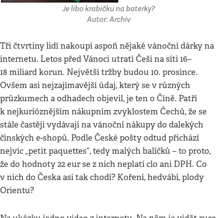
Je libo krabičku na baterky?
Autor: Archiv
Tři čtvrtiny lidí nakoupí aspoň nějaké vánoční dárky na
internetu. Letos před Vánoci utratí Češi na síti 16–
18 miliard korun. Největší tržby budou 10. prosince.
Ovšem asi nejzajímavější údaj, který se v různých
průzkumech a odhadech objevil, je ten o Číně. Patří
k nejkurióznějším nákupním zvyklostem Čechů, že se
stále častěji vydávají na vánoční nákupy do dalekých
čínských e-shopů. Podle České pošty odtud přichází
nejvíc „petit paquettes“, tedy malých balíčků – to proto,
že do hodnoty 22 eur se z nich neplatí clo ani DPH. Co
v nich do Česka asi tak chodí? Koření, hedvábí, plody
Orientu?