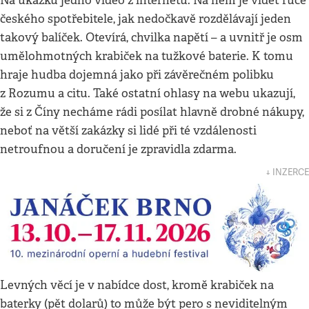
Na ukázku jedno video z internetu. Na něm je vidět ruce
českého spotřebitele, jak nedočkavě rozdělávají jeden
takový balíček. Otevírá, chvilka napětí – a uvnitř je osm
umělohmotných krabiček na tužkové baterie. K tomu
hraje hudba dojemná jako při závěrečném polibku
z Rozumu a citu. Také ostatní ohlasy na webu ukazují,
že si z Číny necháme rádi posílat hlavně drobné nákupy,
neboť na větší zakázky si lidé při té vzdálenosti
netroufnou a doručení je zpravidla zdarma.
↓ INZERCE
Levných věcí je v nabídce dost, kromě krabiček na
baterky (pět dolarů) to může být pero s neviditelným