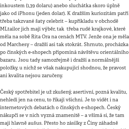
inkoustem (1,39 dolaru) anebo sluchátka skoro úplně
jako od iPhonu (jeden dolar). K dražším kuriozitám patří
třeba takzvané šaty celebrit – kupříkladu v obchodě
MLtailor jich mají výběr, tak třeba rudé krajkové, které
měla na sobě Rita Ora na cenách MTV. Jenže ona je měla
od Marchesy – dražší asi tak stokrát. Shrnuto, procházka
po čínských e-shopech připomíná návštěvu orientálního
bazaru. Jsou tady samozřejmě i dražší a normálnější
položky, u nichž se však nakupující shodnou, že pravost
ani kvalita nejsou zaručeny.
Český spotřebitel je už zkušený, asertivní, pozná kvalitu,
nehledí jen na cenu, to říkají všichni. Je to vidět i na
internetových debatách o čínských e-shopech. Český
nákupčí se v nich vyzná znamenitě – a všímá si, že tam
mají hlavně aušus. Přesto ho zásilky z Číny záhadně