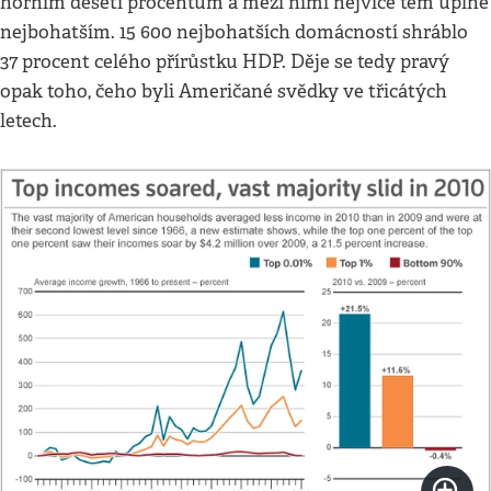
horním deseti procentům a mezi nimi nejvíce těm úplně
nejbohatším. 15 600 nejbohatších domácností shráblo
37 procent celého přírůstku HDP. Děje se tedy pravý
opak toho, čeho byli Američané svědky ve třicátých
letech.