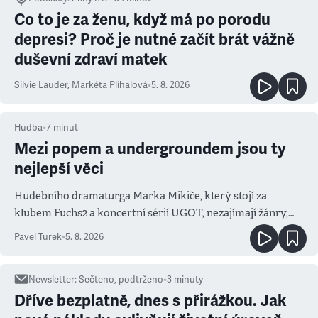
Co to je za ženu, když má po porodu
depresi? Proč je nutné začít brát vážně
duševní zdraví matek
Silvie Lauder
,
Markéta Plíhalová
•
5. 8. 2026
Hudba
•
7
minut
Mezi popem a undergroundem jsou ty
nejlepší věci
Hudebního dramaturga Marka Mikiče, který stojí za
klubem Fuchs2 a koncertní sérií UGOT, nezajímají žánry,
ale atmosféra
Pavel Turek
•
5. 8. 2026
Newsletter
:
Sečteno, podtrženo
•
3
minuty
Dříve bezplatně, dnes s přirážkou. Jak