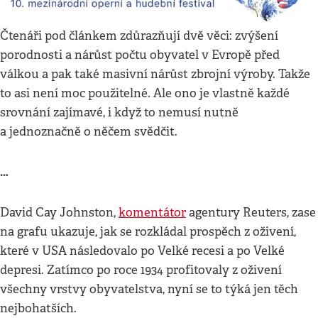
Čtenáři pod článkem zdůrazňují dvě věci: zvýšení
porodnosti a nárůst počtu obyvatel v Evropě před
válkou a pak také masivní nárůst zbrojní výroby. Takže
to asi není moc použitelné. Ale ono je vlastně každé
srovnání zajímavé, i když to nemusí nutně
a jednoznačně o něčem svědčit.
…
David Cay Johnston,
komentátor
agentury Reuters, zase
na grafu ukazuje, jak se rozkládal prospěch z oživení,
které v USA následovalo po Velké recesi a po Velké
depresi. Zatímco po roce 1934 profitovaly z oživení
všechny vrstvy obyvatelstva, nyní se to týká jen těch
nejbohatších.