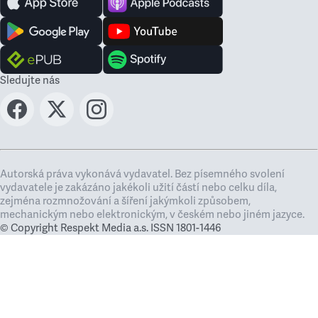
Sledujte nás
Autorská práva vykonává vydavatel. Bez písemného svolení
vydavatele je zakázáno jakékoli užití částí nebo celku díla,
zejména rozmnožování a šíření jakýmkoli způsobem,
mechanickým nebo elektronickým, v českém nebo jiném jazyce.
© Copyright Respekt Media a.s. ISSN 1801-1446