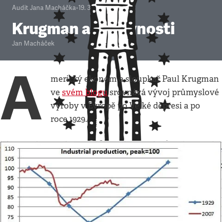
Audit Jana Macháčka
•
19. 3. 2012
•
3
minuty
Krugman a nerovnosti
Jan Macháček
A
merický ekonom a sloupkař Paul Krugman
ve
svém blogu
srovnává vývoj průmyslové
výroby v Evropě po Velké depresi a po
roce 1929.