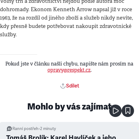
Volný trh a zdravotnictví nejdou podle autora moc
dohromady. Ekonom Kenneth Arrow napsal již v roce
1963, že na rozdíl od jiného zboží a služeb nikdy nevíte,
kdy přesně budete potřebovat nakoupit zdravotnické
služby.
Pokud jste v článku našli chybu, napište nám prosím na
opravy@respekt.cz
.
Sdílet
Mohlo by vás zajímat
Ranní postřeh
•
2
minuty
Tomáš Brolík: Karel Havlíček a jeho