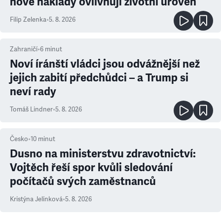
nové náklady ovlivňují životní úroveň
Filip Zelenka
•
5. 8. 2026
Zahraničí
•
6
minut
Noví íránští vládci jsou odvážnější než
jejich zabití předchůdci – a Trump si
neví rady
Tomáš Lindner
•
5. 8. 2026
Česko
•
10
minut
Dusno na ministerstvu zdravotnictví:
Vojtěch řeší spor kvůli sledování
počítačů svých zaměstnanců
Kristýna Jelínková
•
5. 8. 2026