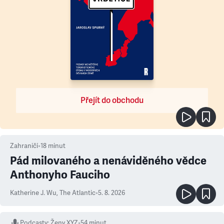
Přejít do obchodu
Zahraničí
•
18
minut
Pád milovaného a nenáviděného vědce
Anthonyho Fauciho
Katherine J. Wu
,
The Atlantic
•
5. 8. 2026
Podcasty
:
Ženy XYZ
•
54 minut