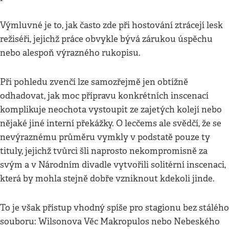
Výmluvné je to, jak často zde při hostování ztrácejí lesk
režiséři, jejichž práce obvykle bývá zárukou úspěchu
nebo alespoň výrazného rukopisu.
Při pohledu zvenčí lze samozřejmě jen obtížně
odhadovat, jak moc přípravu konkrétních inscenací
komplikuje neochota vystoupit ze zajetých kolejí nebo
nějaké jiné interní překážky. O lecčems ale svědčí, že se
nevýraznému průměru vymkly v podstatě pouze ty
tituly, jejichž tvůrci šli naprosto nekompromisně za
svým a v Národním divadle vytvořili solitérní inscenaci,
která by mohla stejně dobře vzniknout kdekoli jinde.
To je však přístup vhodný spíše pro stagionu bez stálého
souboru: Wilsonova Věc Makropulos nebo Nebeského