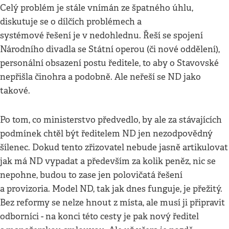
Celý problém je stále vnímán ze špatného úhlu,
diskutuje se o dílčích problémech a
systémové řešení je v nedohlednu. Řeší se spojení
Národního divadla se Státní operou (či nové oddělení),
personální obsazení postu ředitele, to aby o Stavovské
nepřišla činohra a podobně. Ale neřeší se ND jako
takové.
Po tom, co ministerstvo předvedlo, by ale za stávajících
podmínek chtěl být ředitelem ND jen nezodpovědný
šílenec. Dokud tento zřizovatel nebude jasně artikulovat
jak má ND vypadat a především za kolik peněz, nic se
nepohne, budou to zase jen polovičatá řešení
a provizoria. Model ND, tak jak dnes funguje, je přežitý.
Bez reformy se nelze hnout z místa, ale musí ji připravit
odborníci - na konci této cesty je pak nový ředitel