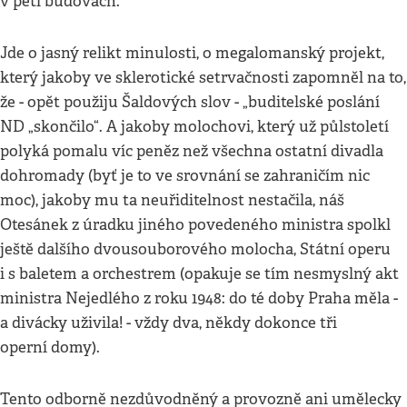
v pěti budovách.
Jde o jasný relikt minulosti, o megalomanský projekt,
který jakoby ve sklerotické setrvačnosti zapomněl na to,
že - opět použiju Šaldových slov - „buditelské poslání
ND „skončilo“. A jakoby molochovi, který už půlstoletí
polyká pomalu víc peněz než všechna ostatní divadla
dohromady (byť je to ve srovnání se zahraničím nic
moc), jakoby mu ta neuřiditelnost nestačila, náš
Otesánek z úradku jiného povedeného ministra spolkl
ještě dalšího dvousouborového molocha, Státní operu
i s baletem a orchestrem (opakuje se tím nesmyslný akt
ministra Nejedlého z roku 1948: do té doby Praha měla -
a divácky uživila! - vždy dva, někdy dokonce tři
operní domy).
Tento odborně nezdůvodněný a provozně ani umělecky