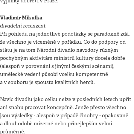
výjimky dobře) i v Praze.
Vladimír Mikulka
divadelní recenzent
Při pohledu na jednotlivé podotázky se paradoxně zdá,
že všechno je víceméně v pořádku. Co do podpory od
státu je na tom Národní divadlo navzdory různým
pochybným aktivitám ministrů kultury docela dobře
(alespoň v porovnání s jinými českými scénami),
umělecké vedení působí vcelku kompetentně
a v souboru je spousta kvalitních herců.
Navíc divadlu jako celku nelze v posledních letech upřít
ani snahu pracovat koncepčně. Jenže přesto všechno
jsou výsledky - alespoň v případě činohry - opakovaně
a dlouhodobě mizerné nebo přinejlepším velmi
průměrné.