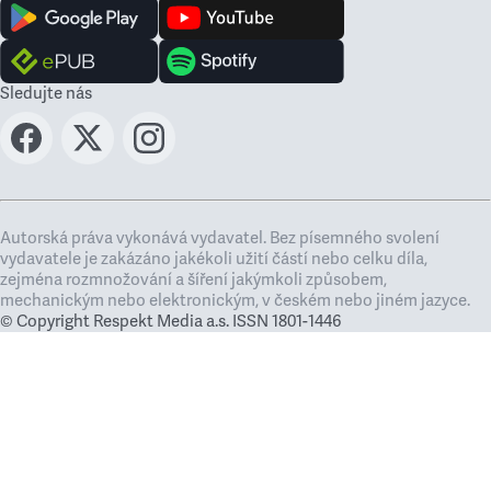
Sledujte nás
Autorská práva vykonává vydavatel. Bez písemného svolení
vydavatele je zakázáno jakékoli užití částí nebo celku díla,
zejména rozmnožování a šíření jakýmkoli způsobem,
mechanickým nebo elektronickým, v českém nebo jiném jazyce.
© Copyright Respekt Media a.s. ISSN 1801-1446