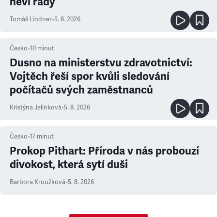
neví rady
Tomáš Lindner
•
5. 8. 2026
Česko
•
10
minut
Dusno na ministerstvu zdravotnictví:
Vojtěch řeší spor kvůli sledování
počítačů svých zaměstnanců
Kristýna Jelínková
•
5. 8. 2026
Česko
•
17
minut
Prokop Pithart: Příroda v nás probouzí
divokost, která sytí duši
Barbora Kroužková
•
5. 8. 2026