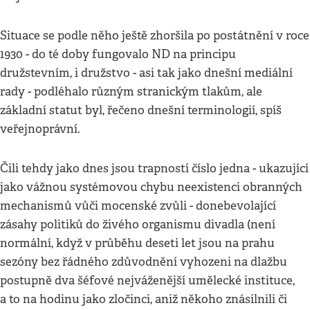
Situace se podle něho ještě zhoršila po postátnění v roce
1930 - do té doby fungovalo ND na principu
družstevním, i družstvo - asi tak jako dnešní mediální
rady - podléhalo různým stranickým tlakům, ale
základní statut byl, řečeno dnešní terminologií, spíš
veřejnoprávní.
Čili tehdy jako dnes jsou trapností číslo jedna - ukazující
jako vážnou systémovou chybu neexistenci obranných
mechanismů vůči mocenské zvůli - donebevolající
zásahy politiků do živého organismu divadla (není
normální, když v průběhu deseti let jsou na prahu
sezóny bez řádného zdůvodnění vyhozeni na dlažbu
postupně dva šéfové nejváženější umělecké instituce,
a to na hodinu jako zločinci, aniž někoho znásilnili či