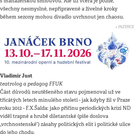
s manažerskou smlouvou. Ale už včera je pozdě,
všechny nesmyslné, nepřipravené a živelné kroky
během sezony mohou divadlo uvrhnout jen chaosu.
↓ INZERCE
Vladimír Just
teatrolog a pedagog FFUK
Část důvodů neutěšeného stavu pojmenoval už ve
třicátých letech minulého století - jak kdyby žil v Praze
roku 2012 - F.X.Šalda: jako příčinu periodických krizí ND
viděl trapné a hrubě diletantské (píše doslova
„vrchnostenské“) zásahy politických elit i politické ulice
do jeho chodu.