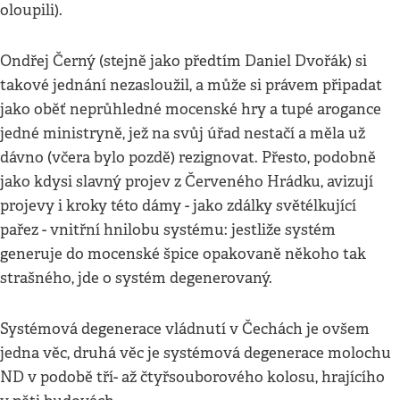
oloupili).
Ondřej Černý (stejně jako předtím Daniel Dvořák) si
takové jednání nezasloužil, a může si právem připadat
jako oběť neprůhledné mocenské hry a tupé arogance
jedné ministryně, jež na svůj úřad nestačí a měla už
dávno (včera bylo pozdě) rezignovat. Přesto, podobně
jako kdysi slavný projev z Červeného Hrádku, avizují
projevy i kroky této dámy - jako zdálky světélkující
pařez - vnitřní hnilobu systému: jestliže systém
generuje do mocenské špice opakovaně někoho tak
strašného, jde o systém degenerovaný.
Systémová degenerace vládnutí v Čechách je ovšem
jedna věc, druhá věc je systémová degenerace molochu
ND v podobě tří- až čtyřsouborového kolosu, hrajícího