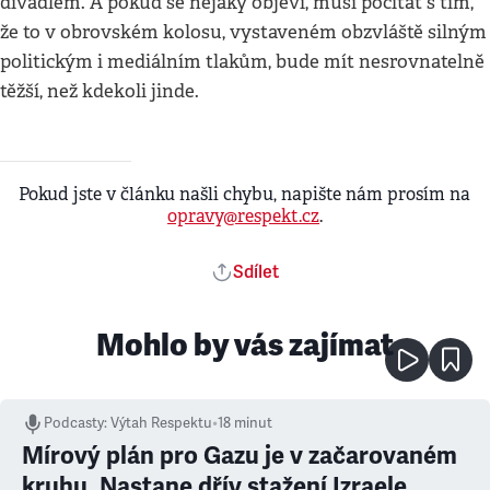
divadlem. A pokud se nějaký objeví, musí počítat s tím,
že to v obrovském kolosu, vystaveném obzvláště silným
politickým i mediálním tlakům, bude mít nesrovnatelně
těžší, než kdekoli jinde.
Pokud jste v článku našli chybu, napište nám prosím na
opravy@respekt.cz
.
Sdílet
Mohlo by vás zajímat
Podcasty
:
Výtah Respektu
•
18 minut
Mírový plán pro Gazu je v začarovaném
kruhu. Nastane dřív stažení Izraele,