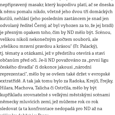
nepřipravený masakr, který kupodivu platí, ač se dneska
k němu pomalu nikdo, včetně jeho dvou tří domáckých
kutilů, nehlásí (jeho posledním zastáncem je snad jen
odvolaný ředitel Černý, ač byl vyhozen za to, že jej brzdí)
je přesným opakem toho, čím by ND mělo být. Scénou,
velikou nikoli nekonečným počtem souborů, ale
„všelikou mravní pravdou a krásou“ (Fr. Palacký),
tj. tématy a otázkami, jež v předstihu otevírá a staví
občanům před oči. Je-li ND považováno za „první ligu
českého divadla“ či dokonce jakousi „národní
reprezentaci“, mělo by se ovšem také držet v evropské
extratřídě. A tak jak tomu bylo za Radoka, Krejči, Frejky,
Hilara, Machova, Talicha či Ostrčila, mělo by být
kupříkladu srovnatelné s velkými městskými scénami
německy mluvících zemí, jež můžeme rok co rok
sledovat (a ta konfrontace nedopadá pro ND až na