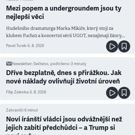
Mezi popem a undergroundem jsou ty
nejlepší věci
Hudebního dramaturga Marka Mikiče, který stojí za
klubem Fuchs2 a koncertní sérií UGOT, nezajímají žánry,
ale atmosféra
Pavel Turek
•
5. 8. 2026
Newsletter
:
Sečteno, podtrženo
•
3
minuty
Dříve bezplatně, dnes s přirážkou. Jak
nové náklady ovlivňují životní úroveň
Filip Zelenka
•
5. 8. 2026
Zahraničí
•
6
minut
Noví íránští vládci jsou odvážnější než
jejich zabití předchůdci – a Trump si