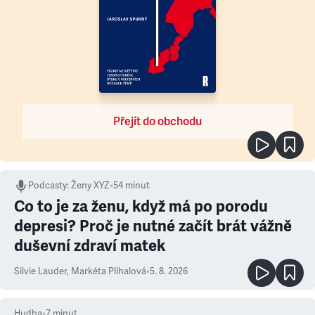
Přejít do obchodu
Podcasty
:
Ženy XYZ
•
54 minut
Co to je za ženu, když má po porodu
depresi? Proč je nutné začít brát vážně
duševní zdraví matek
Silvie Lauder
,
Markéta Plíhalová
•
5. 8. 2026
Hudba
•
7
minut