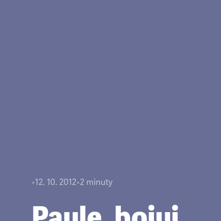
•
12. 10. 2012
•
2
minuty
Paule, bojuj