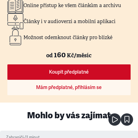
Online přístup ke všem článkům a archivu
Články i v audioverzi a mobilní aplikaci
Možnost odemknout články pro blízké
160
od
Kč/měsíc
Koupit předplatné
Mám předplatné, přihlásím se
Mohlo by vás zajímat
Zahraničí
•
11
minut