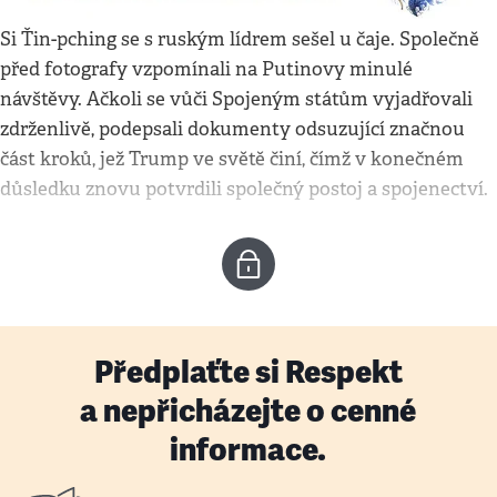
Si Ťin-pching se s ruským lídrem sešel u čaje. Společně
před fotografy vzpomínali na Putinovy minulé
návštěvy. Ačkoli se vůči Spojeným státům vyjadřovali
zdrženlivě, podepsali dokumenty odsuzující značnou
část kroků, jež Trump ve světě činí, čímž v konečném
důsledku znovu potvrdili společný postoj a spojenectví.
Předplaťte si Respekt
a nepřicházejte o cenné
informace.