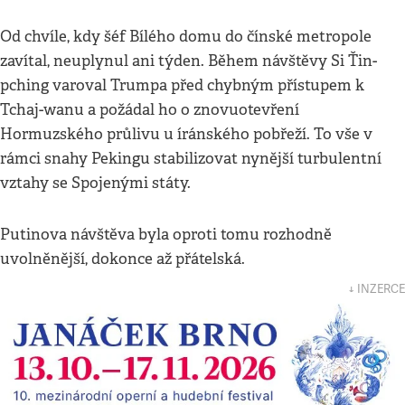
Od chvíle, kdy šéf Bílého domu do čínské metropole
zavítal, neuplynul ani týden. Během návštěvy Si Ťin-
pching varoval Trumpa před chybným přístupem k
Tchaj-wanu a požádal ho o znovuotevření
Hormuzského průlivu u íránského pobřeží. To vše v
rámci snahy Pekingu stabilizovat nynější turbulentní
vztahy se Spojenými státy.
Putinova návštěva byla oproti tomu rozhodně
uvolněnější, dokonce až přátelská.
↓ INZERCE