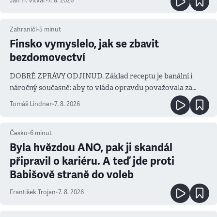
Jan H. Vitvar
•
7. 8. 2026
Zahraničí
•
5
minut
Finsko vymyslelo, jak se zbavit
bezdomovectví
DOBRÉ ZPRÁVY ODJINUD. Základ receptu je banální i
náročný současně: aby to vláda opravdu považovala za
prioritu
Tomáš Lindner
•
7. 8. 2026
Česko
•
6
minut
Byla hvězdou ANO, pak ji skandál
připravil o kariéru. A teď jde proti
Babišově straně do voleb
František Trojan
•
7. 8. 2026