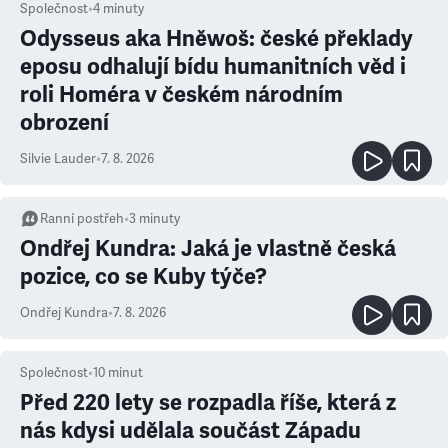
Společnost
•
4
minuty
Odysseus aka Hněwoš: české překlady
eposu odhalují bídu humanitních věd i
roli Homéra v českém národním
obrození
Silvie Lauder
•
7. 8. 2026
Ranní postřeh
•
3
minuty
Ondřej Kundra: Jaká je vlastně česká
pozice, co se Kuby týče?
Ondřej Kundra
•
7. 8. 2026
Společnost
•
10
minut
Před 220 lety se rozpadla říše, která z
nás kdysi udělala součást Západu