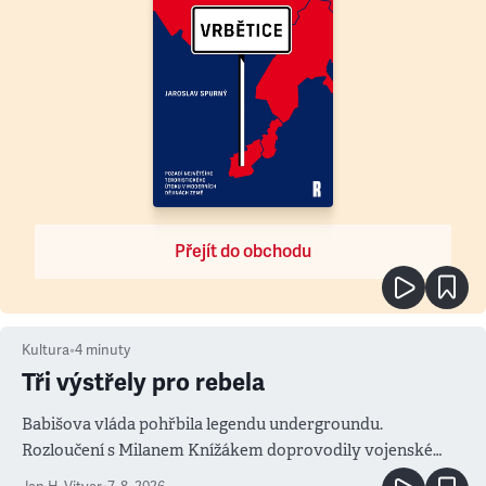
Přejít do obchodu
Kultura
•
4
minuty
Tři výstřely pro rebela
Babišova vláda pohřbila legendu undergroundu.
Rozloučení s Milanem Knížákem doprovodily vojenské
salvy i kritika pokrokářů