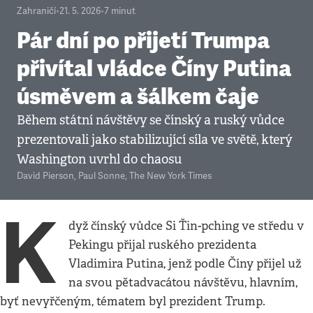
Zahraničí
•
21. 5. 2026
•
7
minut
Pár dní po přijetí Trumpa
přivítal vládce Číny Putina
úsměvem a šálkem čaje
Během státní návštěvy se čínský a ruský vůdce
prezentovali jako stabilizující síla ve světě, který
Washington uvrhl do chaosu
David Pierson, Paul Sonne
,
The New York Times
K
dyž čínský vůdce Si Ťin-pching ve středu v
Pekingu přijal ruského prezidenta
Vladimira Putina, jenž podle Číny přijel už
na svou pětadvacátou návštěvu, hlavním,
byť nevyřčeným, tématem byl prezident Trump.