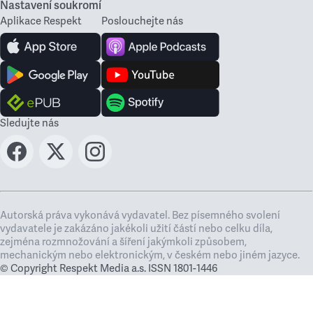
Nastavení soukromí
Aplikace Respekt
Poslouchejte nás
Sledujte nás
Autorská práva vykonává vydavatel. Bez písemného svolení
vydavatele je zakázáno jakékoli užití částí nebo celku díla,
zejména rozmnožování a šíření jakýmkoli způsobem,
mechanickým nebo elektronickým, v českém nebo jiném jazyce.
© Copyright Respekt Media a.s. ISSN 1801-1446