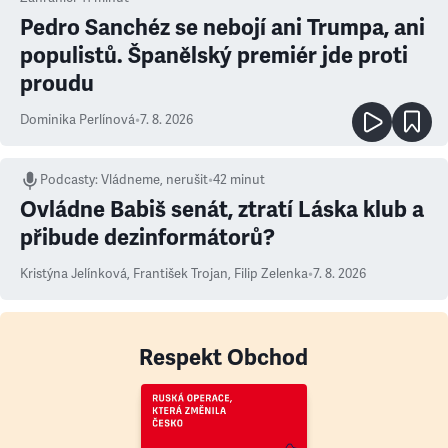
Pedro Sanchéz se nebojí ani Trumpa, ani
populistů. Španělský premiér jde proti
proudu
Dominika Perlínová
•
7. 8. 2026
Podcasty
:
Vládneme, nerušit
•
42 minut
Ovládne Babiš senát, ztratí Láska klub a
přibude dezinformátorů?
Kristýna Jelínková
,
František Trojan
,
Filip Zelenka
•
7. 8. 2026
Respekt Obchod