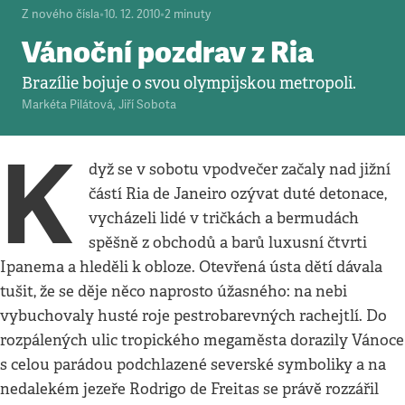
Z nového čísla
•
10. 12. 2010
•
2
minuty
Vánoční pozdrav z Ria
Brazílie bojuje o svou olympijskou metropoli.
Markéta Pilátová
,
Jiří Sobota
K
dyž se v sobotu vpodvečer začaly nad jižní
částí Ria de Janeiro ozývat duté detonace,
vycházeli lidé v tričkách a bermudách
spěšně z obchodů a barů luxusní čtvrti
Ipanema a hleděli k obloze. Otevřená ústa dětí dávala
tušit, že se děje něco naprosto úžasného: na nebi
vybuchovaly husté roje pestrobarevných rachejtlí. Do
rozpálených ulic tropického megaměsta dorazily Vánoce
s celou parádou podchlazené severské symboliky a na
nedalekém jezeře Rodrigo de Freitas se právě rozzářil