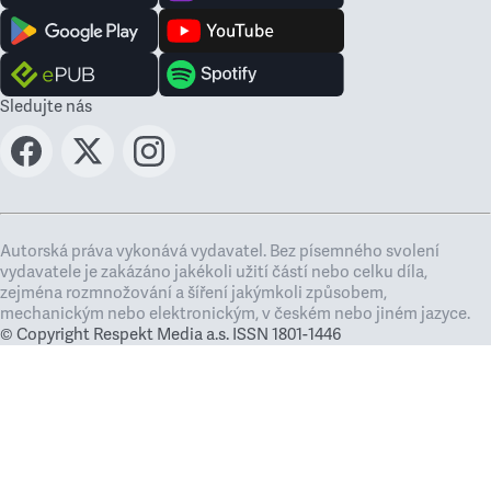
Sledujte nás
Autorská práva vykonává vydavatel. Bez písemného svolení
vydavatele je zakázáno jakékoli užití částí nebo celku díla,
zejména rozmnožování a šíření jakýmkoli způsobem,
mechanickým nebo elektronickým, v českém nebo jiném jazyce.
© Copyright Respekt Media a.s. ISSN 1801-1446