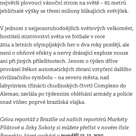
největší plovoucí vánoční strom na světě – 85 metrů
jehličnaté výšky se třemi miliony blikajících světýlek.
V jednom z nejpozoruhodnějších světových velkoměst,
hostiteli mistrovství světa ve fotbale v roce
2014 a letních olympijských her o dva roky později, ale
není o ohňové efekty a nervy drásající exploze nouze
ani při jiných příležitostech. Jenom o týden dříve
provázel štěkot automatických zbraní vztyčení dalšího
civilizačního symbolu – na severu města, nad
labyrintem třinácti chudinských čtvrtí Complexo do
Alemao, zavlála po týdenním obléhání armády a policie
snad vůbec poprvé brazilská vlajka.
Celou reportáž z Brazílie od našich reportérů Markéty
Pilátové a Jirky Soboty si můžete přečíst v novém čísle
Respektu, které vychází v
pondělí 13. 12. 2010
.