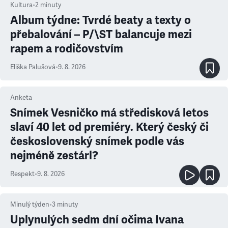
Kultura
•
2
minuty
Album týdne: Tvrdé beaty a texty o
přebalování – P/\ST balancuje mezi
rapem a rodičovstvím
Eliška Palušová
•
9. 8. 2026
Anketa
Snímek Vesničko má středisková letos
slaví 40 let od premiéry. Který český či
československý snímek podle vás
nejméně zestárl?
Respekt
•
9. 8. 2026
Minulý týden
•
3
minuty
Uplynulých sedm dní očima Ivana