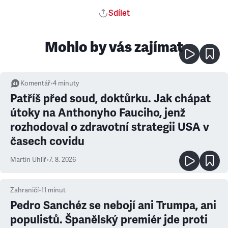
Sdílet
Mohlo by vás zajímat
Komentář
•
4
minuty
Patříš před soud, doktůrku. Jak chápat
útoky na Anthonyho Fauciho, jenž
rozhodoval o zdravotní strategii USA v
časech covidu
Martin Uhlíř
•
7. 8. 2026
Zahraničí
•
11
minut
Pedro Sanchéz se nebojí ani Trumpa, ani
populistů. Španělský premiér jde proti