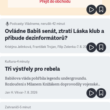
Přejít do obchodu
Podcasty
:
Vládneme, nerušit
•
42 minut
Ovládne Babiš senát, ztratí Láska klub a
přibude dezinformátorů?
Kristýna Jelínková
,
František Trojan
,
Filip Zelenka
•
7. 8. 2026
Kultura
•
4
minuty
Tři výstřely pro rebela
Babišova vláda pohřbila legendu undergroundu.
Rozloučení s Milanem Knížákem doprovodily vojenské
salvy i kritika pokrokářů
Jan H. Vitvar
•
7. 8. 2026
Zahraničí
•
5
minut