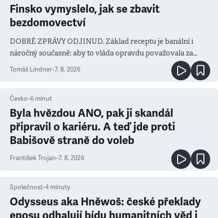
Finsko vymyslelo, jak se zbavit
bezdomovectví
DOBRÉ ZPRÁVY ODJINUD. Základ receptu je banální i
náročný současně: aby to vláda opravdu považovala za
prioritu
Tomáš Lindner
•
7. 8. 2026
Česko
•
6
minut
Byla hvězdou ANO, pak ji skandál
připravil o kariéru. A teď jde proti
Babišově straně do voleb
František Trojan
•
7. 8. 2026
Společnost
•
4
minuty
Odysseus aka Hněwoš: české překlady
eposu odhalují bídu humanitních věd i