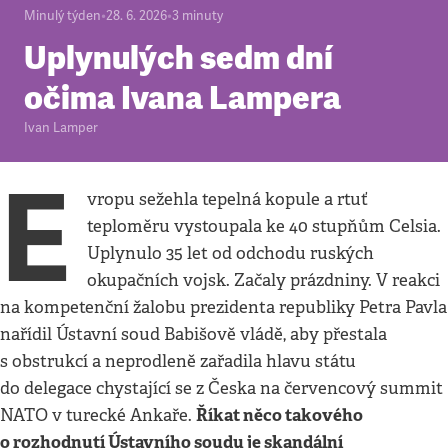
Minulý týden
•
28. 6. 2026
•
3
minuty
Uplynulých sedm dní
očima Ivana Lampera
Ivan Lamper
E
vropu sežehla tepelná kopule a rtuť
teploměru vystoupala ke 40 stupňům Celsia.
Uplynulo 35 let od odchodu ruských
okupačních vojsk. Začaly prázdniny. V reakci
na kompetenční žalobu prezidenta republiky Petra Pavla
nařídil Ústavní soud Babišově vládě, aby přestala
s obstrukcí a neprodleně zařadila hlavu státu
do delegace chystající se z Česka na červencový summit
Říkat něco takového
NATO v turecké Ankaře.
o rozhodnutí Ústavního soudu je skandální