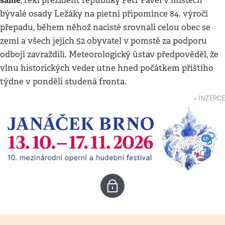
samé
, řekl prezident republiky Petr Pavel v místech
bývalé osady Ležáky na pietní připomínce 84. výročí
přepadu, během něhož nacisté srovnali celou obec se
zemí a všech jejích 52 obyvatel v pomstě za podporu
odboji zavraždili. Meteorologický ústav předpověděl, že
vlnu historických veder utne hned počátkem příštího
týdne v pondělí studená fronta.
↓ INZERCE