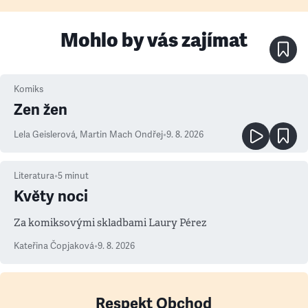
Mohlo by vás zajímat
Komiks
Zen žen
Lela Geislerová
,
Martin Mach Ondřej
•
9. 8. 2026
Literatura
•
5
minut
Květy noci
Za komiksovými skladbami Laury Pérez
Kateřina Čopjaková
•
9. 8. 2026
Respekt Obchod