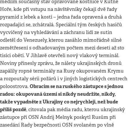
médiím současný stav opravované kostnice v Kutné
Hoře, kde při vstupu na návštěvníky čekají dvě řady
pyramid z lebek a kostí – jedna řada opravená a druhá
rozpadající se, zchátralá. Speciální tým českých hasičů
vycvičený na vyhledávání a záchranu lidí ze sutin
odletěl do Venezuely, kterou zasáhlo mimořádně silné
zemětřesení s odhadovaným počtem mezi deseti až sto
tisíci obětí. V Jihlavě otevřeli nový vlakový terminál.
Noviny přinesly zprávu, že nálety ukrajinských dronů
zapálily ropné terminály na Rusy okupovaném Krymu
a rozpoutaly sérii požárů i v jiných logistických centrech
Obracím se na ruského zástupce s jednou
poloostrova.
radou: okupovaná území si nikdy neudržíte, nikdy,
takže vypadněte z Ukrajiny co nejrychleji, než bude
příliš pozdě
, citovala pak média radu, kterou ukrajinský
zástupce při OSN Andrij Melnyk poskytl Rusům při
zasedání Rady bezpečnosti OSN svolaném po vlně