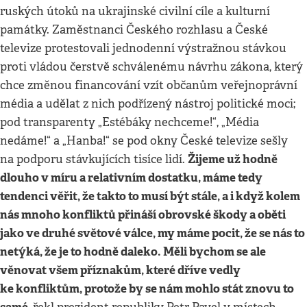
ruských útoků na ukrajinské civilní cíle a kulturní
památky. Zaměstnanci Českého rozhlasu a České
televize protestovali jednodenní výstražnou stávkou
proti vládou čerstvě schválenému návrhu zákona, který
chce změnou financování vzít občanům veřejnoprávní
média a udělat z nich podřízený nástroj politické moci;
pod transparenty „Estébáky nechceme!“, „Média
nedáme!“ a „Hanba!“ se pod okny České televize sešly
Žijeme už hodně
na podporu stávkujících tisíce lidí.
dlouho v míru a relativním dostatku, máme tedy
tendenci věřit, že takto to musí být stále, a i když kolem
nás mnoho konfliktů přináší obrovské škody a oběti
jako ve druhé světové válce, my máme pocit, že se nás to
netýká, že je to hodně daleko. Měli bychom se ale
věnovat všem příznakům, které dříve vedly
ke konfliktům, protože by se nám mohlo stát znovu to