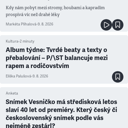
Kdy nám pobyt mezi stromy, houbami a kapradím
prospívá víc než drahé léky
Markéta Plíhalová
•
9. 8. 2026
Kultura
•
2
minuty
Album týdne: Tvrdé beaty a texty o
přebalování – P/\ST balancuje mezi
rapem a rodičovstvím
Eliška Palušová
•
9. 8. 2026
Anketa
Snímek Vesničko má středisková letos
slaví 40 let od premiéry. Který český či
československý snímek podle vás
nejméně zestárl?