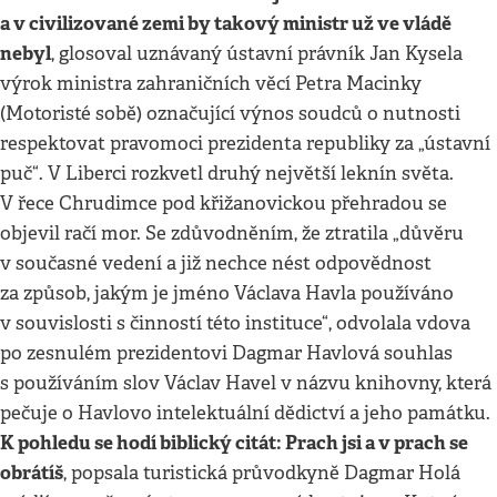
a v civilizované zemi by takový ministr už ve vládě
nebyl
, glosoval uznávaný ústavní právník Jan Kysela
výrok ministra zahraničních věcí Petra Macinky
(Motoristé sobě) označující výnos soudců o nutnosti
respektovat pravomoci prezidenta republiky za „ústavní
puč“. V Liberci rozkvetl druhý největší leknín světa.
V řece Chrudimce pod křižanovickou přehradou se
objevil račí mor. Se zdůvodněním, že ztratila „důvěru
v současné vedení a již nechce nést odpovědnost
za způsob, jakým je jméno Václava Havla používáno
v souvislosti s činností této instituce“, odvolala vdova
po zesnulém prezidentovi Dagmar Havlová souhlas
s používáním slov Václav Havel v názvu knihovny, která
pečuje o Havlovo intelektuální dědictví a jeho památku.
K pohledu se hodí biblický citát: Prach jsi a v prach se
obrátíš
, popsala turistická průvodkyně Dagmar Holá