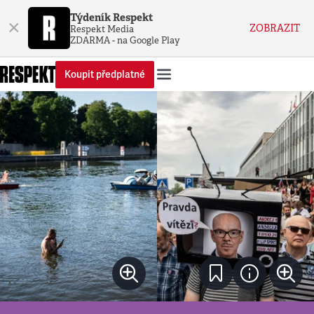
Týdeník Respekt
×
ZOBRAZIT
Respekt Media
ZDARMA - na Google Play
Koupit předplatné