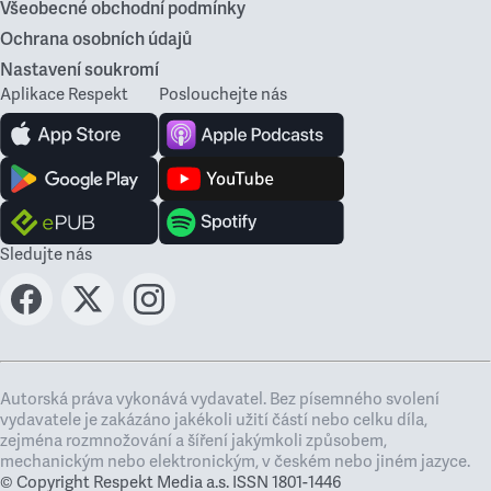
Všeobecné obchodní podmínky
Ochrana osobních údajů
Nastavení soukromí
Aplikace Respekt
Poslouchejte nás
Sledujte nás
Autorská práva vykonává vydavatel. Bez písemného svolení
vydavatele je zakázáno jakékoli užití částí nebo celku díla,
zejména rozmnožování a šíření jakýmkoli způsobem,
mechanickým nebo elektronickým, v českém nebo jiném jazyce.
© Copyright Respekt Media a.s. ISSN 1801-1446