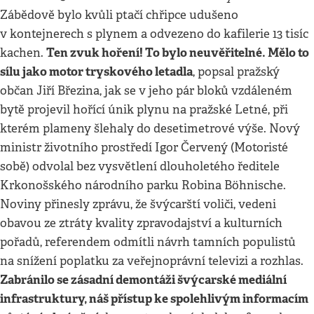
Zábědově bylo kvůli ptačí chřipce udušeno
v kontejnerech s plynem a odvezeno do kafilerie 13 tisíc
Ten zvuk hoření! To bylo neuvěřitelné. Mělo to
kachen.
sílu jako motor tryskového letadla
, popsal pražský
občan Jiří Březina, jak se v jeho pár bloků vzdáleném
bytě projevil hořící únik plynu na pražské Letné, při
kterém plameny šlehaly do desetimetrové výše. Nový
ministr životního prostředí Igor Červený (Motoristé
sobě) odvolal bez vysvětlení dlouholetého ředitele
Krkonošského národního parku Robina Böhnische.
Noviny přinesly zprávu, že švýcarští voliči, vedeni
obavou ze ztráty kvality zpravodajství a kulturních
pořadů, referendem odmítli návrh tamních populistů
na snížení poplatku za veřejnoprávní televizi a rozhlas.
Zabránilo se zásadní demontáži švýcarské mediální
infrastruktury, náš přístup ke spolehlivým informacím