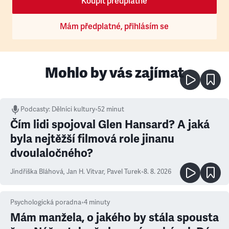
Koupit předplatné
Mám předplatné, přihlásím se
Mohlo by vás zajímat
Podcasty
:
Dělníci kultury
•
52 minut
Čím lidi spojoval Glen Hansard? A jaká
byla nejtěžší filmová role jinanu
dvoulaločného?
Jindřiška Bláhová
,
Jan H. Vitvar
,
Pavel Turek
•
8. 8. 2026
Psychologická poradna
•
4
minuty
Mám manžela, o jakého by stála spousta