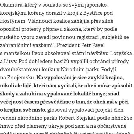
Okamura, který v souladu se svými japonsko-
korejskými kořeny dorazil v kroji z Bystřice pod
Hostýnem. Vládnoucí koalice zahájila přes silné
opoziční protesty přípravu zákona, který by podle
ruského vzoru zavedl povinnou registraci „subjektů se
zahraničními vazbami“. Prezident Petr Pavel
s manželkou Evou absolvoval státní návštěvu Lotyšska
a Litvy. Pod dohledem hasičů vypálili ochránci přírody
dvouhektarovou louku v Národním parku Podyjí
Na vypalování je sice zvyklá krajina,
na Znojemsku.
nikoli ale lidé, kteří nám vyčítali, že oheň může způsobit
škody a zahubí na vypalované lokalitě hmyz; snad
veřejnost časem přesvědčíme o tom, že oheň má v péči
o krajinu své místo
, glosoval vypalovací projekt člen
vedení národního parku Robert Stejskal, podle něhož se
hmyz před plameny ukryje pod zem a na občerstvené