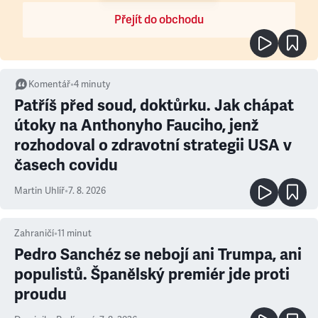
Přejít do obchodu
Komentář
•
4
minuty
Patříš před soud, doktůrku. Jak chápat
útoky na Anthonyho Fauciho, jenž
rozhodoval o zdravotní strategii USA v
časech covidu
Martin Uhlíř
•
7. 8. 2026
Zahraničí
•
11
minut
Pedro Sanchéz se nebojí ani Trumpa, ani
populistů. Španělský premiér jde proti
proudu