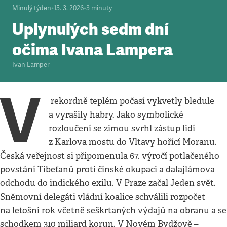
Minulý týden
•
15. 3. 2026
•
3
minuty
Uplynulých sedm dní
očima Ivana Lampera
Ivan Lamper
V
rekordně teplém počasí vykvetly bledule
a vyrašily habry. Jako symbolické
rozloučení se zimou svrhl zástup lidí
z Karlova mostu do Vltavy hořící Moranu.
Česká veřejnost si připomenula 67. výročí potlačeného
povstání Tibeťanů proti čínské okupaci a dalajlámova
odchodu do indického exilu. V Praze začal Jeden svět.
Sněmovní delegáti vládní koalice schválili rozpočet
na letošní rok včetně seškrtaných výdajů na obranu a se
schodkem 310 miliard korun. V Novém Bydžově –