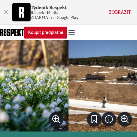
Týdeník Respekt
×
ZOBRAZIT
Respekt Media
ZDARMA - na Google Play
Koupit předplatné