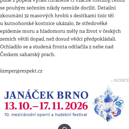
půdě z popela vyraší chráněné či vzácné rostliny, čehož
se pouhým sečením nikdy nemůže docílit. Detailní
zkoumání 32 masových hrobů s desítkami tisíc těl
u kutnohorské kostnice ukázalo, že středověké
epidemie moru a hladomoru měly na život v českých
zemích větší dopad, než dosud vědci předpokládali.
Ochladilo se a studená fronta odtlačila z nebe nad
Českem saharský prach.
lamper@respekt.cz
↓ INZERCE