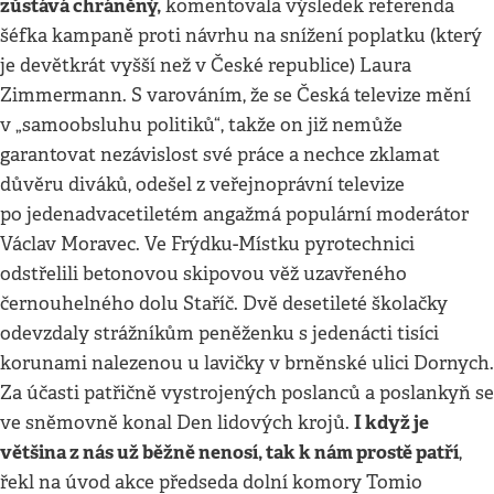
zůstává chráněný,
komentovala výsledek referenda
šéfka kampaně proti návrhu na snížení poplatku (který
je devětkrát vyšší než v České republice) Laura
Zimmermann. S varováním, že se Česká televize mění
v „samoobsluhu politiků“, takže on již nemůže
garantovat nezávislost své práce a nechce zklamat
důvěru diváků, odešel z veřejnoprávní televize
po jedenadvacetiletém angažmá populární moderátor
Václav Moravec. Ve Frýdku-Místku pyrotechnici
odstřelili betonovou skipovou věž uzavřeného
černouhelného dolu Staříč. Dvě desetileté školačky
odevzdaly strážníkům peněženku s jedenácti tisíci
korunami nalezenou u lavičky v brněnské ulici Dornych.
Za účasti patřičně vystrojených poslanců a poslankyň se
I když je
ve sněmovně konal Den lidových krojů.
většina z nás už běžně nenosí, tak k nám prostě patří
,
řekl na úvod akce předseda dolní komory Tomio