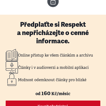
Předplaťte si Respekt
a nepřicházejte o cenné
informace.
Online přístup ke všem článkům a archivu
Články i v audioverzi a mobilní aplikaci
Možnost odemknout články pro blízké
160
od
Kč/měsíc