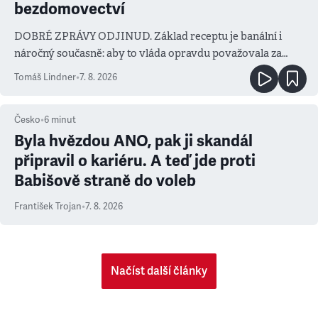
bezdomovectví
DOBRÉ ZPRÁVY ODJINUD. Základ receptu je banální i
náročný současně: aby to vláda opravdu považovala za
prioritu
Tomáš Lindner
•
7. 8. 2026
Česko
•
6
minut
Byla hvězdou ANO, pak ji skandál
připravil o kariéru. A teď jde proti
Babišově straně do voleb
František Trojan
•
7. 8. 2026
Načíst další články