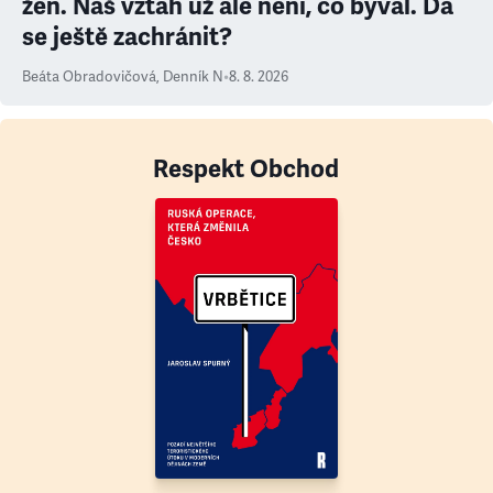
žen. Náš vztah už ale není, co býval. Dá
se ještě zachránit?
Beáta Obradovičová
,
Denník N
•
8. 8. 2026
Respekt Obchod