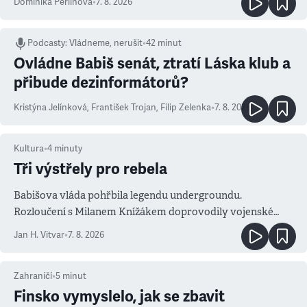
Dominika Perlínová
•
7. 8. 2026
Podcasty
:
Vládneme, nerušit
•
42 minut
Ovládne Babiš senát, ztratí Láska klub a
přibude dezinformátorů?
Kristýna Jelínková
,
František Trojan
,
Filip Zelenka
•
7. 8. 2026
Kultura
•
4
minuty
Tři výstřely pro rebela
Babišova vláda pohřbila legendu undergroundu.
Rozloučení s Milanem Knížákem doprovodily vojenské
salvy i kritika pokrokářů
Jan H. Vitvar
•
7. 8. 2026
Zahraničí
•
5
minut
Finsko vymyslelo, jak se zbavit