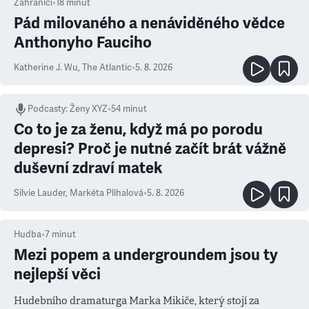
Zahraničí
•
18
minut
Pád milovaného a nenáviděného vědce
Anthonyho Fauciho
Katherine J. Wu
,
The Atlantic
•
5. 8. 2026
Podcasty
:
Ženy XYZ
•
54 minut
Co to je za ženu, když má po porodu
depresi? Proč je nutné začít brát vážně
duševní zdraví matek
Silvie Lauder
,
Markéta Plíhalová
•
5. 8. 2026
Hudba
•
7
minut
Mezi popem a undergroundem jsou ty
nejlepší věci
Hudebního dramaturga Marka Mikiče, který stojí za