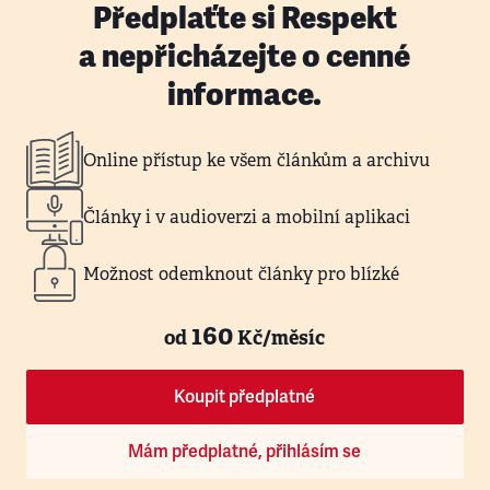
Předplaťte si Respekt
a nepřicházejte o cenné
informace.
Online přístup ke všem článkům a archivu
Články i v audioverzi a mobilní aplikaci
Možnost odemknout články pro blízké
160
od
Kč/měsíc
Koupit předplatné
Mám předplatné, přihlásím se