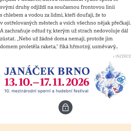
svými druhy odjíždí na současnou frontovou linii
s chlebem a vodou za lidmi, kteří doufají, že to
v ostřelovaných městech a vsích všechno nějak přečkají.
A zachraňuje odtud ty, kterým už strach nedovoluje dál
zůstat. „Nebo už žádné doma nemají, protože jim
domem proletěla raketa,“ říká hřmotný, usměvavý…
↓ INZERCE