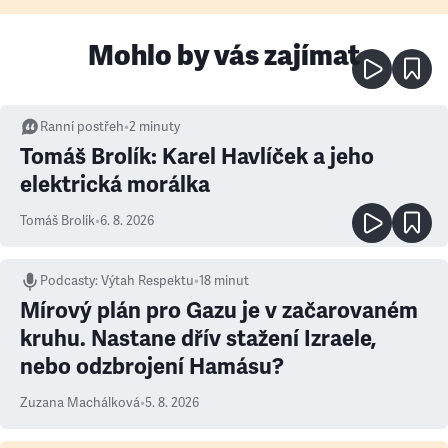
Mohlo by vás zajímat
Ranní postřeh
•
2
minuty
Tomáš Brolík: Karel Havlíček a jeho
elektrická morálka
Tomáš Brolík
•
6. 8. 2026
Podcasty
:
Výtah Respektu
•
18 minut
Mírový plán pro Gazu je v začarovaném
kruhu. Nastane dřív stažení Izraele,
nebo odzbrojení Hamásu?
Zuzana Machálková
•
5. 8. 2026