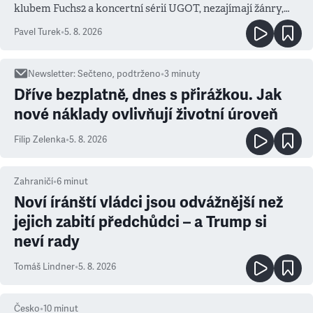
klubem Fuchs2 a koncertní sérií UGOT, nezajímají žánry,
ale atmosféra
Pavel Turek
•
5. 8. 2026
Newsletter
:
Sečteno, podtrženo
•
3
minuty
Dříve bezplatně, dnes s přirážkou. Jak
nové náklady ovlivňují životní úroveň
Filip Zelenka
•
5. 8. 2026
Zahraničí
•
6
minut
Noví íránští vládci jsou odvážnější než
jejich zabití předchůdci – a Trump si
neví rady
Tomáš Lindner
•
5. 8. 2026
Česko
•
10
minut