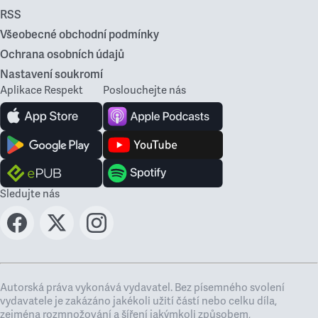
RSS
Všeobecné obchodní podmínky
Ochrana osobních údajů
Nastavení soukromí
Aplikace Respekt
Poslouchejte nás
Sledujte nás
Autorská práva vykonává vydavatel. Bez písemného svolení
vydavatele je zakázáno jakékoli užití částí nebo celku díla,
zejména rozmnožování a šíření jakýmkoli způsobem,