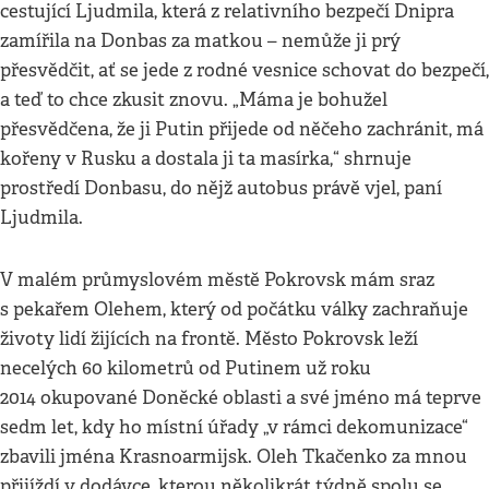
cestující Ljudmila, která z relativního bezpečí Dnipra
zamířila na Donbas za matkou – nemůže ji prý
přesvědčit, ať se jede z rodné vesnice schovat do bezpečí,
a teď to chce zkusit znovu. „Máma je bohužel
přesvědčena, že ji Putin přijede od něčeho zachránit, má
kořeny v Rusku a dostala ji ta masírka,“ shrnuje
prostředí Donbasu, do nějž autobus právě vjel, paní
Ljudmila.
V malém průmyslovém městě Pokrovsk mám sraz
s pekařem Olehem, který od počátku války zachraňuje
životy lidí žijících na frontě. Město Pokrovsk leží
necelých 60 kilometrů od Putinem už roku
2014 okupované Doněcké oblasti a své jméno má teprve
sedm let, kdy ho místní úřady „v rámci dekomunizace“
zbavili jména Krasnoarmijsk. Oleh Tkačenko za mnou
přijíždí v dodávce, kterou několikrát týdně spolu se