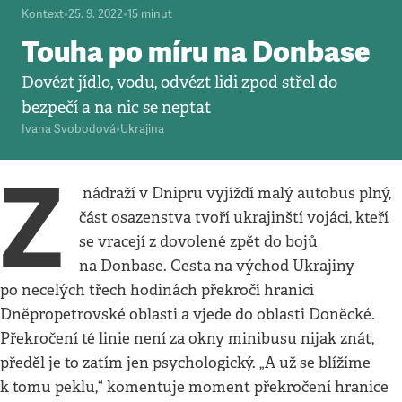
Kontext
•
25. 9. 2022
•
15
minut
Touha po míru na Donbase
Dovézt jídlo, vodu, odvézt lidi zpod střel do
bezpečí a na nic se neptat
Ivana Svobodová
•
Ukrajina
Z
nádraží v Dnipru vyjíždí malý autobus plný,
část osazenstva tvoří ukrajinští vojáci, kteří
se vracejí z dovolené zpět do bojů
na Donbase. Cesta na východ Ukrajiny
po necelých třech hodinách překročí hranici
Dněpropetrovské oblasti a vjede do oblasti Doněcké.
Překročení té linie není za okny minibusu nijak znát,
předěl je to zatím jen psychologický. „A už se blížíme
k tomu peklu,“ komentuje moment překročení hranice