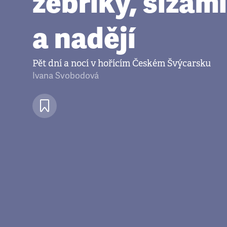
žebříky, slzami
a nadějí
Pět dní a nocí v hořícím Českém Švýcarsku
Ivana Svobodová